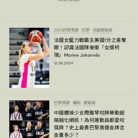
Advertisement
時裝心理學
2
當巨蟹座遇上處女座 Tyson Yoshi x 林家謙
煲劇日常
334
玩物壯志
1
2024巴黎奧運
巴黎
法國運動員
法國女籃力戰霸主美國1分之差奪
銀！認識法國隊後衛「女版柯
瑞」Marine Johannès
12.08.2024
本人已詳閱並同意遵守本文列明條款及細則。 請瀏覽
(
nmg.com.hk/privacy
) 閱讀本公司的私隱政策聲明。
本人願意接收新傳媒集團的最新消息及其他宣傳資訊，本人同意
巴黎奧運
攝影
運動員
新傳媒集團使用本人的個人資料於任何推廣用途。
中國體操少女周雅琴咬牌舉動超
萌融化網民！為何運動員都愛咬
獎牌？史上最貴巴黎奧運金牌含
金量多少？