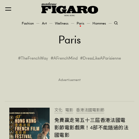
Fashion
Art
Wellness
Paris
Hommes
Fashion
Paris
Art
TheFrenchWay
AFrenchMind
DressLikeAParisienne
Wellness
Advertisement
Karena Lam is On Our Cover
Paris
文化
電影
香港法國電影節
Hommes
免費贏走第五十三屆香港法國電
影節電影戲票！4部不能錯過的法
國電影