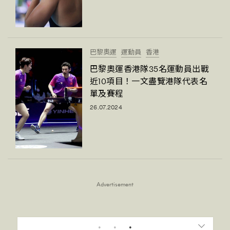
巴黎奧運
運動員
香港
巴黎奧運香港隊35名運動員出戰
近10項目！一文盡覽港隊代表名
單及賽程
26.07.2024
Advertisement
1
2
3
4
5
6
7