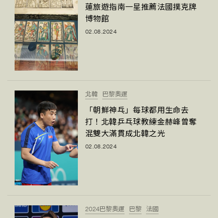
蓮旅遊指南一星推薦法國撲克牌
博物館
02.08.2024
北韓
巴黎奧運
「朝鮮神乓」每球都用生命去
打！北韓乒乓球教練金赫峰曾奪
混雙大滿貫成北韓之光
02.08.2024
2024巴黎奧運
巴黎
法國