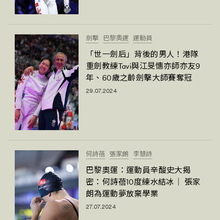
劍擊
巴黎奧運
運動員
「世一劍后」背後的男人！港隊
重劍教練Tavi與江旻憓亦師亦友9
年、60歲之齡劍擊大師賽奪冠
29.07.2024
何詩蓓
張家朗
李慧詩
巴黎奧運：運動員辛酸史大揭
密：何詩蓓10度練水結冰｜ 張家
朗為運動夢放棄學業
27.07.2024