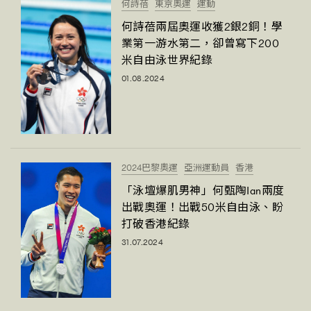
何詩蓓
東京奧運
運動
何詩蓓兩屆奧運收獲2銀2銅！學
業第一游水第二，卻曾寫下200
米自由泳世界紀錄
01.08.2024
2024巴黎奧運
亞洲運動員
香港
「泳壇爆肌男神」何甄陶Ian兩度
出戰奧運！出戰50米自由泳、盼
打破香港紀錄
31.07.2024