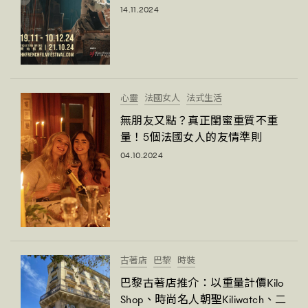
14.11.2024
TRENDING
#FigaroExhibition 群星力撐MF X Leung Mo《See
AFrenchMind
3
You In My Dream》展覽
DressLikeAParisienne
1
EmpowerF
103
心靈
法國女人
法式生活
FashionWeek
191
無朋友又點？真正閨蜜重質不重
FigaroAesthetic
308
量！5個法國女人的友情準則
FigaroAstrology
416
04.10.2024
FigaroBeauty
424
FigaroBeautyRitual
7
FigaroCeleb
547
#FigaroExhibition Wyman 揭曉 Figaro Exhibition
FigaroCinéma
281
第二站！
FigaroDigitalCover
17
古著店
巴黎
時裝
FigaroExhibition
12
巴黎古著店推介：以重量計價Kilo
Shop、時尚名人朝聖Kiliwatch、二
FigaroExpert
1