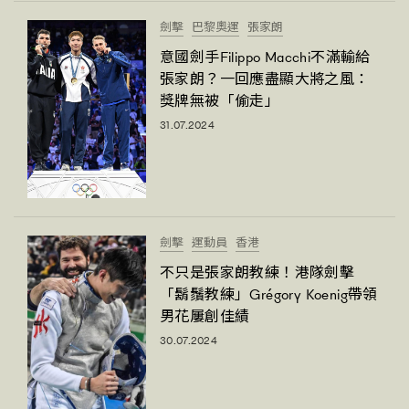
劍擊
巴黎奧運
張家朗
意國劍手Filippo Macchi不滿輸給
張家朗？一回應盡顯大將之風：
獎牌無被「偷走」
31.07.2024
劍擊
運動員
香港
不只是張家朗教練！港隊劍擊
「鬍鬚教練」Grégory Koenig帶領
男花屢創佳績
30.07.2024