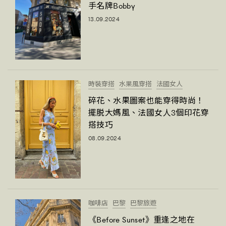
手名牌Bobby
FigaroFrancais
41
13.09.2024
FigaroGadget
1
FigaroHealth
647
FigaroHub
128
FigaroIcon
68
法國五月French May專訪四位香港文藝代表
時裝穿搭
水果風穿搭
法國女人
FigaroInsight
156
碎花、水果圖案也能穿得時尚！
FigaroIssue
271
擺脱大媽風、法國女人3個印花穿
FigaroJewellery
87
搭技巧
FigaroLifestyle
230
08.09.2024
FigaroLove
89
FigaroMasterclass
20
FigaroMusic
90
FigaroStyle
89
咖啡店
巴黎
巴黎旅遊
#FigaroIssue 容祖兒封面專訪｜追逐歌手夢
FigaroSubculture
14
《Before Sunset》重逢之地在