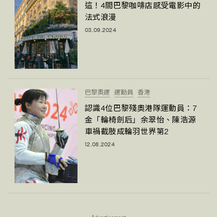
FigaroTalk
48
這！4間巴黎咖啡店感受電影中的
法式浪漫
FigaroWatch
83
03.09.2024
Grooming&Fitness
38
HommesFashion
2
HommeStyle
132
NoBagNoLife
349
People
巴黎奧運
運動員
53
香港
#FigaroIssue 專訪陳漢娜Hanna與Takuro｜模特
TheFrenchWay
認識4位巴黎殘奧港隊運動員：7
145
情侶談愛情
金「輪椅劍后」余翠怡、陳浩源
VAxChowSangSang
4
車禍截肢成輪羽世界第2
WatchesWonder&Beyond
21
12.08.2024
WatchesWonder&Beyond
1
向ChanelN°5致敬
1
大時代小事情
42
時尚熱話
537
時尚配飾
297