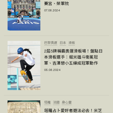
賽宮、榮軍院
07.08.2024
巴黎奧運
日本
滑板
2屆5牌稱霸奧運滑板場！盤點日
本滑板選手：堀米雄斗衛冕冠
軍、吉澤戀小五練成冠軍動作
TRENDING
05.08.2024
AFrenchMind
DressLikeAParisienne
EmpowerF
FashionWeek
FigaroAesthetic
塔羅
法國
身心靈
塔羅占卜愛好者遊法必去！米芝