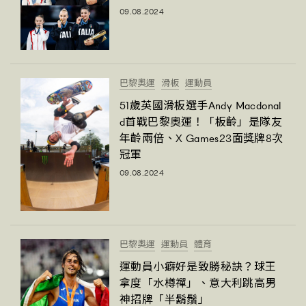
09.08.2024
About us
Collaboration Opportunity
Disclaimer
Privacy
New Media Group
|
Madame Figaro editions:
France
|
Greece
|
Japan
|
Portugal
|
Spain
巴黎奧運
滑板
運動員
51歲英國滑板選手Andy Macdonal
d首戰巴黎奧運！「板齡」是隊友
年齡兩倍、X Games23面獎牌8次
冠軍
09.08.2024
巴黎奧運
運動員
體育
運動員小癖好是致勝秘訣？球王
拿度「水樽禪」、意大利跳高男
神招牌「半鬍鬚」