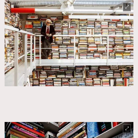
About us
Collaboration Opportunity
Disclaimer
Privacy
New Media Group
|
Madame Figaro editions:
France
|
Greece
|
Japan
|
Portugal
|
Spain