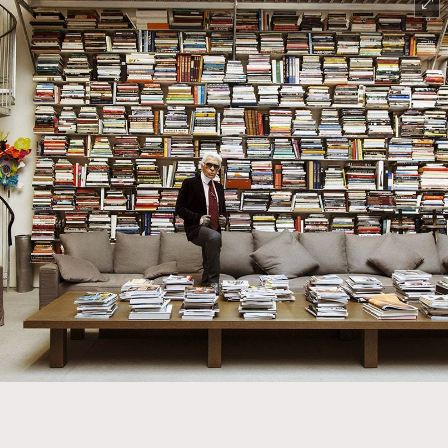
TRENDING
#FigaroExhibition 群星力撐MF X Leung Mo《See
AFrenchMind
3
You In My Dream》展覽
DressLikeAParisienne
1
EmpowerF
103
FashionWeek
191
FigaroAesthetic
308
FigaroAstrology
416
FigaroBeauty
424
FigaroBeautyRitual
7
FigaroCeleb
547
#FigaroExhibition Wyman 揭曉 Figaro Exhibition
FigaroCinéma
281
第二站！
FigaroDigitalCover
17
FigaroExhibition
12
FigaroExpert
1