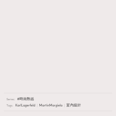
時尚熱話
Series:
KarlLagerfeld
MartinMargiela
室內設計
Tags: