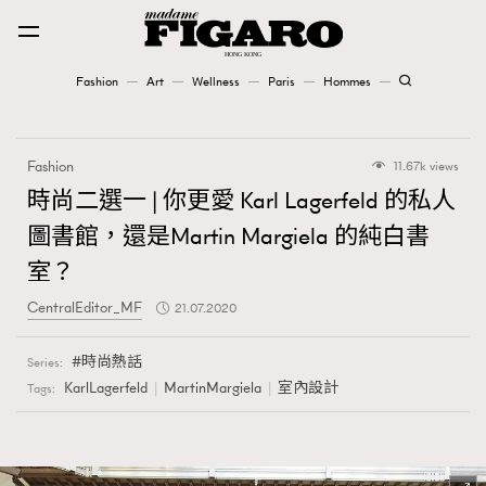
Fashion
Art
Wellness
Paris
Hommes
Fashion
Fashion
11.67k views
Art
時尚二選一 | 你更愛 Karl Lagerfeld 的私人
圖書館，還是Martin Margiela 的純白書
Wellness
室？
Karena Lam is On Our Cover
CentralEditor_MF
21.07.2020
Paris
時尚熱話
Series:
KarlLagerfeld
MartinMargiela
室內設計
Tags:
Hommes