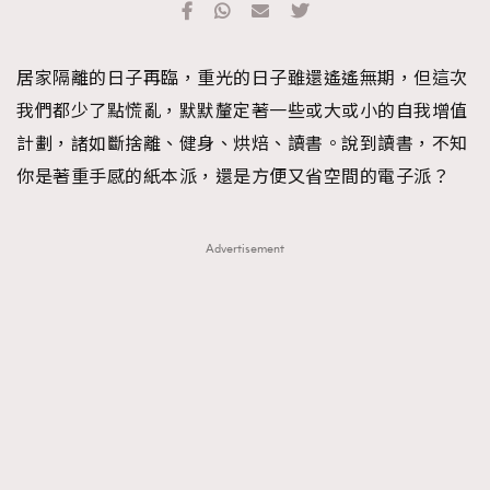
FigaroFrancais
41
FigaroGadget
1
居家隔離的日子再臨，重光的日子雖還遙遙無期，但這次
FigaroHealth
647
我們都少了點慌亂，默默釐定著一些或大或小的自我增值
FigaroHub
128
計劃，諸如斷捨離、健身、烘焙、讀書。說到讀書，不知
FigaroIcon
68
法國五月French May專訪四位香港文藝代表
你是著重手感的紙本派，還是方便又省空間的電子派？
FigaroInsight
156
FigaroIssue
271
Advertisement
FigaroJewellery
87
FigaroLifestyle
230
FigaroLove
89
FigaroMasterclass
20
FigaroMusic
90
FigaroStyle
89
#FigaroIssue 容祖兒封面專訪｜追逐歌手夢
FigaroSubculture
14