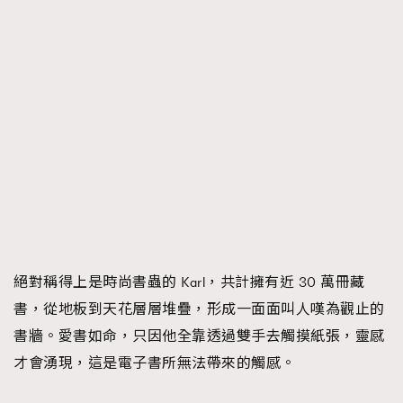
時裝心理學
2
當巨蟹座遇上處女座 Tyson Yoshi x 林家謙
煲劇日常
334
玩物壯志
1
本人已詳閱並同意遵守本文列明條款及細則。 請瀏覽
(
nmg.com.hk/privacy
) 閱讀本公司的私隱政策聲明。
絕對稱得上是時尚書蟲的 Karl，共計擁有近 30 萬冊藏
本人願意接收新傳媒集團的最新消息及其他宣傳資訊，本人同意
新傳媒集團使用本人的個人資料於任何推廣用途。
書，從地板到天花層層堆疊，形成一面面叫人嘆為觀止的
書牆。愛書如命，只因他全靠透過雙手去觸摸紙張，靈感
才會湧現，這是電子書所無法帶來的觸感。