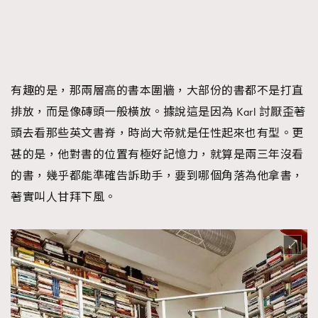
AFrenchMind
DressLikeAParisienne
EmpowerF
FashionWeek
FigaroAesthetic
有趣的是，那兩層高的書本圍牆，大部份的書都不是打直
排放，而是像磚頭一般橫放。據說這是因為 Karl 討厭歪著
頭去看那些英文書脊，時尚大帝就是任性起來也有型。更
甚的是，他對書的位置有極好記憶力，就算是兩三年沒看
的書，幾乎都能準確告訴助手，要到哪個角落為他拿書，
著實叫人甘拜下風。