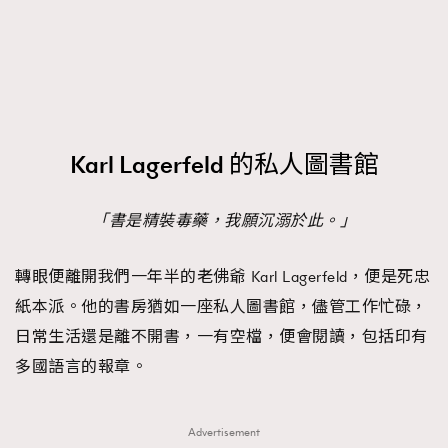
FigaroTalk
48
FigaroWatch
83
Grooming&Fitness
38
HommesFashion
2
HommeStyle
132
Karl Lagerfeld 的私人圖書館
NoBagNoLife
349
People
53
#FigaroIssue 專訪陳漢娜Hanna與Takuro｜模特
「書是精裝毒藥，我願沉溺於此。」
TheFrenchWay
145
情侶談愛情
VAxChowSangSang
4
轉眼便離開我們一年半的老佛爺 Karl Lagerfeld，便是死忠
WatchesWonder&Beyond
21
紙本派。他的書房猶如一座私人圖書館，儘管工作忙碌，
WatchesWonder&Beyond
1
日常生活還是離不開書，一有空檔，便會閱讀，包括印有
向ChanelN°5致敬
1
多國語言的報章。
大時代小事情
42
時尚熱話
537
Advertisement
時尚配飾
297