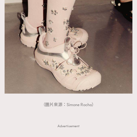
About us
Collaboration Opportunity
Disclaimer
Privacy
New Media Group
|
Madame Figaro editions:
France
|
Greece
|
Japan
|
Portugal
|
Spain
（圖片來源：Simone Rocha）
Advertisement