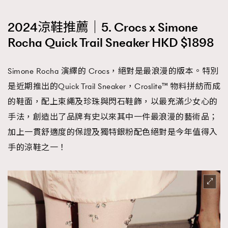
時裝心理學
2
當巨蟹座遇上處女座 Tyson Yoshi x 林家謙
2024涼鞋推薦｜5. Crocs x Simone
煲劇日常
334
Rocha Quick Trail Sneaker HKD $1898
玩物壯志
1
Simone Rocha 演繹的 Crocs，絕對是最浪漫的版本。特別
是近期推出的Quick Trail Sneaker，Croslite™ 物料拼紡而成
的鞋面，配上束繩及珍珠與閃石鞋飾，以最充滿少女心的
TRENDING
手法，創造出了品牌有史以來其中一件最浪漫的藝術品；
加上一貫舒適度的保證及獨特銀粉配色絕對是今年值得入
AFrenchMind
DressLikeAParisienne
本人已詳閱並同意遵守本文列明條款及細則。 請瀏覽
手的涼鞋之一！
EmpowerF
FashionWeek
FigaroAesthetic
(
nmg.com.hk/privacy
) 閱讀本公司的私隱政策聲明。
本人願意接收新傳媒集團的最新消息及其他宣傳資訊，本人同意
新傳媒集團使用本人的個人資料於任何推廣用途。