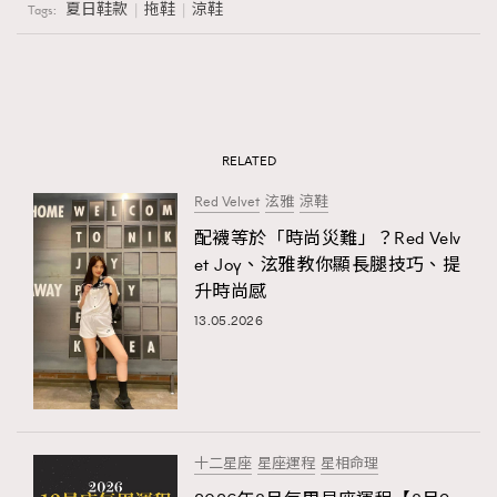
夏日鞋款
拖鞋
涼鞋
Tags:
RELATED
Red Velvet
泫雅
涼鞋
配襪等於「時尚災難」？Red Velv
et Joy、泫雅教你顯長腿技巧、提
升時尚感
13.05.2026
十二星座
星座運程
星相命理