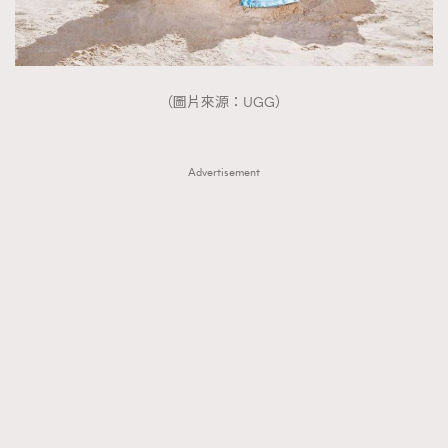
FigaroTalk
48
FigaroWatch
83
Grooming&Fitness
38
HommesFashion
2
（圖片來源：UGG）
HommeStyle
132
NoBagNoLife
349
Advertisement
People
53
#FigaroIssue 專訪陳漢娜Hanna與Takuro｜模特
TheFrenchWay
145
情侶談愛情
VAxChowSangSang
4
WatchesWonder&Beyond
21
WatchesWonder&Beyond
1
向ChanelN°5致敬
1
大時代小事情
42
時尚熱話
537
時尚配飾
297