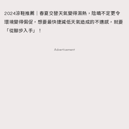
TRENDING
2024涼鞋推薦｜春夏交替天氣變得濕熱，陰晴不定更令
#FigaroExhibition 群星力撐MF X Leung Mo《See
AFrenchMind
3
環境變得侷促，想要最快捷減低天氣造成的不適感，就要
You In My Dream》展覽
DressLikeAParisienne
1
「從腳步入手」！
EmpowerF
103
FashionWeek
191
Advertisement
FigaroAesthetic
308
FigaroAstrology
416
FigaroBeauty
424
FigaroBeautyRitual
7
FigaroCeleb
547
#FigaroExhibition Wyman 揭曉 Figaro Exhibition
FigaroCinéma
281
第二站！
FigaroDigitalCover
17
FigaroExhibition
12
FigaroExpert
1