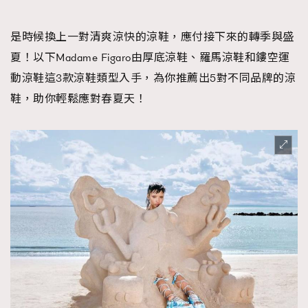
FigaroFrancais
41
FigaroGadget
1
是時候換上一對清爽涼快的涼鞋，應付接下來的轉季與盛
FigaroHealth
647
夏！以下Madame Figaro由厚底涼鞋、羅馬涼鞋和鏤空運
FigaroHub
動涼鞋這3款涼鞋類型入手，為你推薦出5對不同品牌的涼
128
鞋，助你輕鬆應對春夏天！
FigaroIcon
68
法國五月French May專訪四位香港文藝代表
FigaroInsight
156
FigaroIssue
271
FigaroJewellery
87
FigaroLifestyle
230
FigaroLove
89
FigaroMasterclass
20
FigaroMusic
90
FigaroStyle
89
#FigaroIssue 容祖兒封面專訪｜追逐歌手夢
FigaroSubculture
14