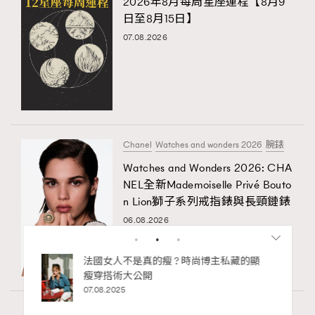
2026年8月每周星座運程【8月9
日至8月15日】
07.08.2026
Chanel
Watches and wonders 2026
腕錶
Watches and Wonders 2026: CHA
NEL全新Mademoiselle Privé Bouto
n Lion獅子系列戒指錶與長頸鏈錶
06.08.2026
安
法國女人不是真的瘦 ? 時尚博主私藏的顯
別再
瘦穿搭術大公開
巧，
港
07.08.2025
02.0