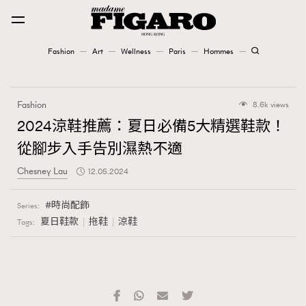
Fashion
Art
Wellness
Paris
Hommes
Fashion
Fashion
8.6k views
Art
2024涼鞋推薦：夏日必備5大精選鞋款！
從腳步入手告別濕熱不適
Wellness
Chesney Lau
12.05.2024
Karena Lam is On Our Cover
時尚配飾
Series:
Paris
夏日鞋款
拖鞋
涼鞋
Tags:
Hommes