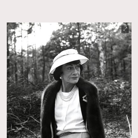
FigaroFrancais
41
FigaroGadget
1
FigaroHealth
647
FigaroHub
128
FigaroIcon
68
法國五月French May專訪四位香港文藝代表
FigaroInsight
156
FigaroIssue
271
FigaroJewellery
87
FigaroLifestyle
230
FigaroLove
89
FigaroMasterclass
20
FigaroMusic
90
FigaroStyle
89
#FigaroIssue 容祖兒封面專訪｜追逐歌手夢
FigaroSubculture
14