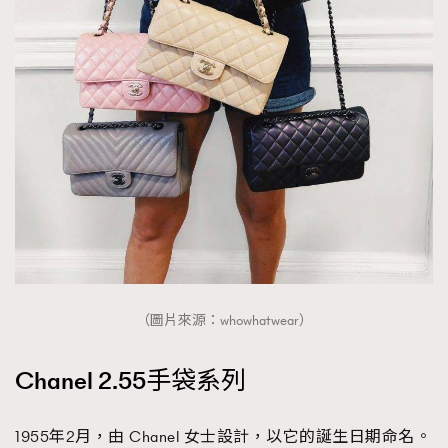
About us
Collaboration Opportunity
Disclaimer
Privacy
New Media Group
|
Madame Figaro editions:
France
|
Greece
|
Japan
|
Portugal
|
Spain
（圖片來源：whowhatwear）
Chanel 2.55手袋系列
1955年2月，由 Chanel 女士設計，以它的誕生日期命名。