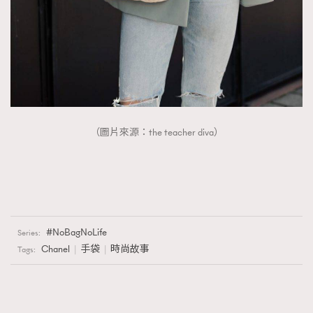
（圖片來源：the teacher diva）
NoBagNoLife
Series:
Chanel
手袋
時尚故事
Tags: