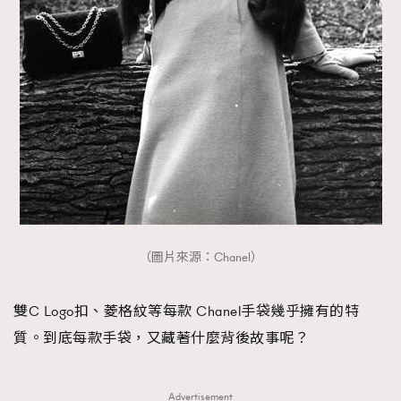
FigaroTalk
48
FigaroWatch
83
Grooming&Fitness
38
HommesFashion
2
HommeStyle
132
NoBagNoLife
349
People
53
#FigaroIssue 專訪陳漢娜Hanna與Takuro｜模特
TheFrenchWay
145
情侶談愛情
VAxChowSangSang
4
WatchesWonder&Beyond
21
（圖片來源：Chanel）
WatchesWonder&Beyond
1
向ChanelN°5致敬
雙C Logo扣、菱格紋等每款 Chanel手袋幾乎擁有的特
1
質。到底每款手袋，又藏著什麼背後故事呢？
大時代小事情
42
時尚熱話
537
時尚配飾
297
Advertisement