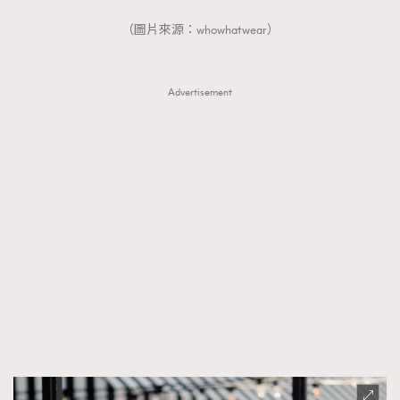
（圖片來源：whowhatwear）
Advertisement