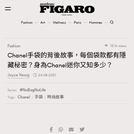
Fashion
Art
Wellness
Paris
Hommes
Fashion
Fashion
15.1k views
Art
Chanel手袋的背後故事，每個袋款都有隱
藏秘密？身為Chanel迷你又知多少？
Wellness
Joyce Yeung
24.06.2021
Karena Lam is On Our Cover
NoBagNoLife
Series:
Paris
Chanel
手袋
時尚故事
Tags:
Hommes