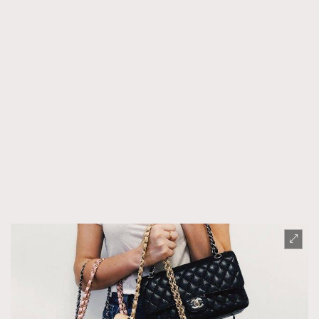
時裝心理學
2
當巨蟹座遇上處女座 Tyson Yoshi x 林家謙
煲劇日常
334
玩物壯志
1
本人已詳閱並同意遵守本文列明條款及細則。 請瀏覽
(
nmg.com.hk/privacy
) 閱讀本公司的私隱政策聲明。
本人願意接收新傳媒集團的最新消息及其他宣傳資訊，本人同意
新傳媒集團使用本人的個人資料於任何推廣用途。