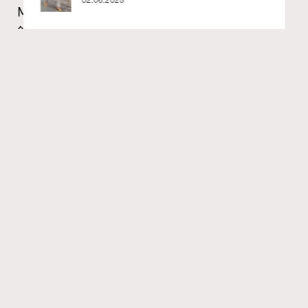
Mademoiselle Privé Bouton Lion獅子系列戒指
錶與長頸鏈錶
RECOMMENDED
Maria Leung
06.08.2026
FigaroIssue
Series:
Chanel
Watchesandwonders2026
腕錶
Tags:
Gabrielle Chanel鍾愛的獅子，既是星座守護符號，亦是她
畢生追求力量與自由的映照。她擅長將具意義的精神圖騰
化作珠寶語言，顛覆傳統時計的呈現方式。今年CHANEL
高級製錶創意工作室推出全新Mademoiselle Privé Bouton
Lion系列，巧妙將時間隱藏於華美絕倫的鈕扣內，以延續