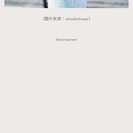
（圖片來源：whowhatwear）
Advertisement