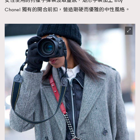
女性使用的狩獵子彈袋汲取靈感，矩形手袋加上 Boy
Chanel 獨有的開合前扣，營造剛硬而優雅的中性風格。
TRENDING
AFrenchMind
DressLikeAParisienne
EmpowerF
FashionWeek
FigaroAesthetic