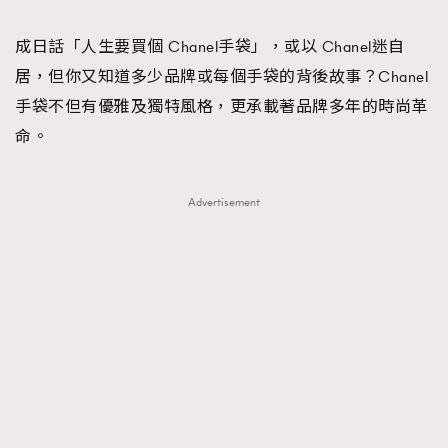
TRENDING
成日話「人生要買個 Chanel手袋」，或以 Chanel迷自
#FigaroExhibition 群星力撐MF X Leung Mo《See
AFrenchMind
3
居，但你又知道多少品牌或每個手袋的背後故事？Chanel
You In My Dream》展覽
DressLikeAParisienne
1
手袋不但有優雅及獨特風格，更承載著品牌多年的時尚革
EmpowerF
103
命。
FashionWeek
191
FigaroAesthetic
308
Advertisement
FigaroAstrology
416
FigaroBeauty
424
FigaroBeautyRitual
7
FigaroCeleb
547
#FigaroExhibition Wyman 揭曉 Figaro Exhibition
FigaroCinéma
281
第二站！
FigaroDigitalCover
17
FigaroExhibition
12
FigaroExpert
1