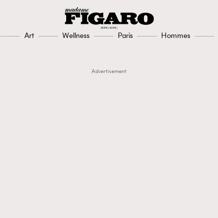
Art
Wellness
Paris
Hommes
Advertisement
TRENDING
3
AFrenchMind
1
DressLikeAParisienne
103