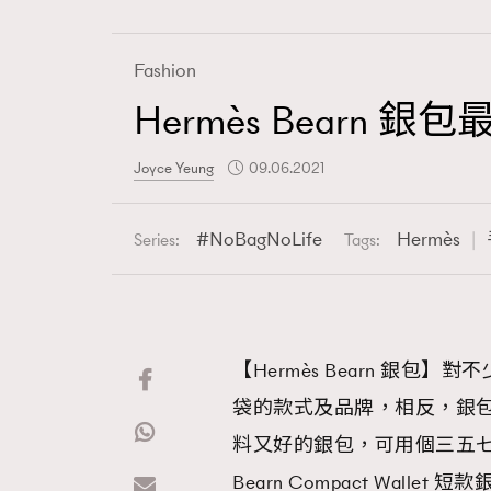
Wellness
Fashion
Hermès Bear
Paris
Joyce Yeung
09.06.2021
Hommes
NoBagNoLife
Hermès
Series:
Tags:
【Hermès Bearn 銀
袋的款式及品牌，相反，銀
料又好的銀包，可用個三五七年
Bearn Compact Wa