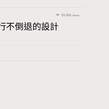
FigaroBeautyRitual
547
FigaroCeleb
55.96k views
281
用流行不倒退的設計
FigaroCinéma
17
FigaroDigitalCover
12
FigaroExhibition
1
FigaroExpert
41
FigaroFrancais
1
FigaroGadget
647
FigaroHealth