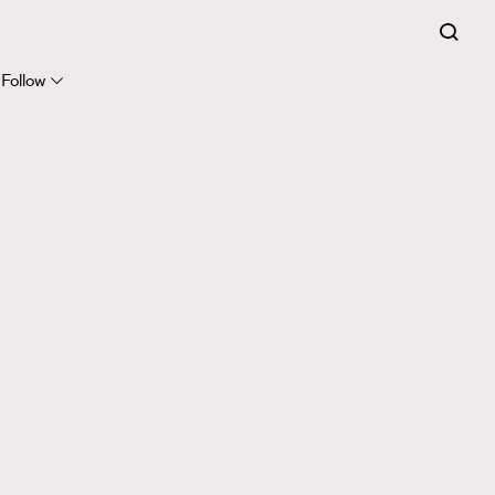
Follow
416
FigaroAstrology
424
FigaroBeauty
7