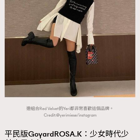
About us
Collaboration Opportunity
Disclaimer
Privacy
New Media Group
|
Madame Figaro editions:
France
|
Greece
|
Japan
|
Portugal
|
Spain
連組合Red Velvet的Yeri都非常喜歡這個品牌。
Credit:@yerimiese/instagram
平民版GoyardROSA.K：少女時代少