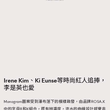
Irene Kim、Ki Eunse等時尚紅人追捧，
李是英也愛
Monogram圖案受到瀑布落下的模樣啟發，由品牌ROSA.K
中的字母R和K組合，既有辨識度，流水的曲線設計感覺非