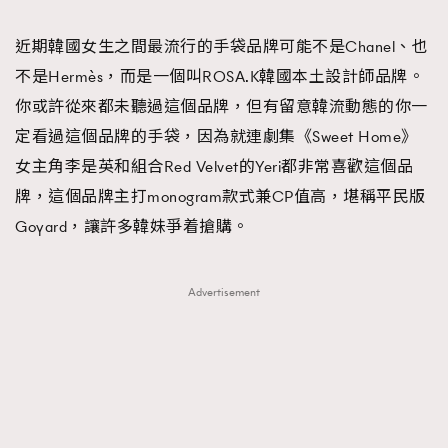
TRENDING
近期韓國女生之間最流行的手袋品牌可能不是Chanel、也
#FigaroExhibition 群星力撐MF X Leung Mo《See
AFrenchMind
3
不是Hermès，而是一個叫ROSA.K韓國本土設計師品牌。
You In My Dream》展覽
DressLikeAParisienne
1
你或許從來都未聽過這個品牌，但有留意韓流動態的你一
EmpowerF
103
定看過這個品牌的手袋，因為就連劇集《Sweet Home》
FashionWeek
191
女主角李是英和組合Red Velvet的Yeri都非常喜歡這個品
FigaroAesthetic
308
牌，這個品牌主打monogram款式兼CP值高，堪稱平民版
FigaroAstrology
416
Goyard，讓許多韓妹爭着搶購。
FigaroBeauty
424
FigaroBeautyRitual
7
Advertisement
FigaroCeleb
547
#FigaroExhibition Wyman 揭曉 Figaro Exhibition
FigaroCinéma
281
第二站！
FigaroDigitalCover
17
FigaroExhibition
12
FigaroExpert
1