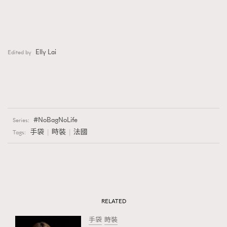
Elly Lai
Edited by
NoBagNoLife
Series:
手袋
時裝
法國
Tags:
RELATED
手袋
時裝