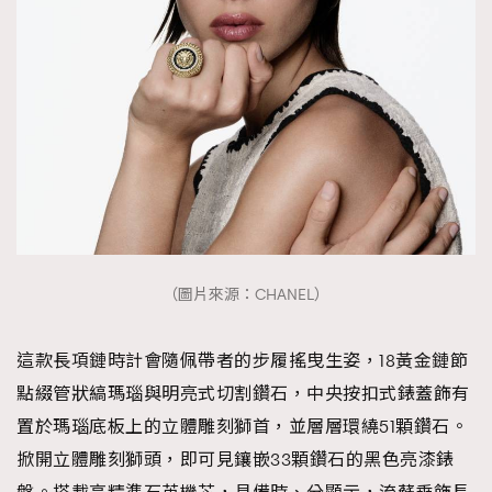
（圖片來源：CHANEL）
這款長項鏈時計會隨佩帶者的步履搖曳生姿，18黃金鏈節
點綴管狀縞瑪瑙與明亮式切割鑽石，中央按扣式錶蓋飾有
置於瑪瑙底板上的立體雕刻獅首，並層層環繞51顆鑽石。
掀開立體雕刻獅頭，即可見鑲嵌33顆鑽石的黑色亮漆錶