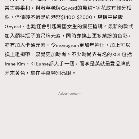
常古典柔和，與奢華老牌Goyard的魚鱗Y字花紋有幾分相
似，但價錢不過是約港幣$1400-$2000，堪稱平民版
Goyard，也難怪會引起韓國女生的瘋狂搶購。最新的款式
加入顏料瓶子的吊牌元素，同時亦換上更多繽紛的色彩，
亦有加入卡通元素，令monogram更加年輕化，加上可以
換上粗揹帶，感覺更加時尚。不少時尚界有名的KOL包括
Irene Kim、Ki Eunse都人手一個，而李是英就最愛品牌的
芥末黄色，拿在手裏特別亮眼。
Advertisement