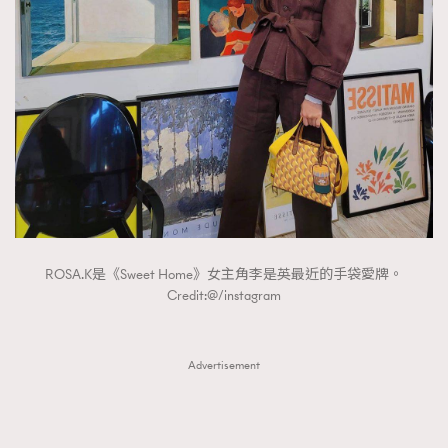
FigaroTalk
48
FigaroWatch
83
Grooming&Fitness
38
HommesFashion
2
HommeStyle
132
NoBagNoLife
349
People
53
#FigaroIssue 專訪陳漢娜Hanna與Takuro｜模特
TheFrenchWay
145
情侶談愛情
VAxChowSangSang
4
ROSA.K是《Sweet Home》女主角李是英最近的手袋愛牌。
WatchesWonder&Beyond
21
Credit:@/instagram
WatchesWonder&Beyond
1
向ChanelN°5致敬
1
Advertisement
大時代小事情
42
時尚熱話
537
時尚配飾
297