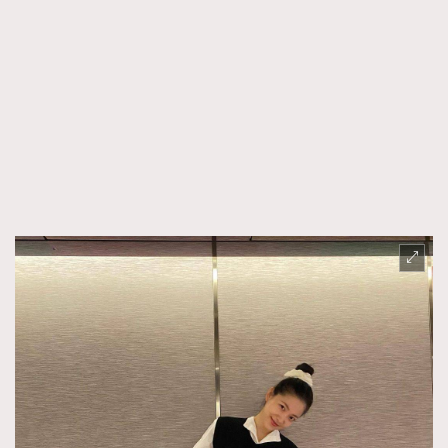
時裝心理學
2
當巨蟹座遇上處女座 Tyson Yoshi x 林家謙
煲劇日常
334
玩物壯志
1
本人已詳閱並同意遵守本文列明條款及細則。 請瀏覽
(
nmg.com.hk/privacy
) 閱讀本公司的私隱政策聲明。
本人願意接收新傳媒集團的最新消息及其他宣傳資訊，本人同意
新傳媒集團使用本人的個人資料於任何推廣用途。