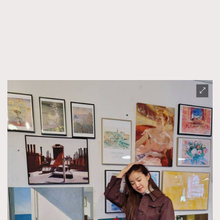
FigaroFrancais
41
FigaroGadget
1
FigaroHealth
647
FigaroHub
128
FigaroIcon
68
法國五月French May專訪四位香港文藝代表
FigaroInsight
156
FigaroIssue
271
FigaroJewellery
87
FigaroLifestyle
230
FigaroLove
89
FigaroMasterclass
20
FigaroMusic
90
FigaroStyle
89
#FigaroIssue 容祖兒封面專訪｜追逐歌手夢
FigaroSubculture
14