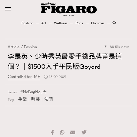
Fashion
Art
Wellness
Paris
Hommes
Fashion
Article
Fashion
88.51k views
Art
李是英、少時秀英最愛手袋品牌竟是這
個？｜$1500入手平民版Goyard
Wellness
CentralEditor_MF
18.02.2021
Karena Lam is On Our Cover
NoBagNoLife
Series:
Paris
手袋
時裝
法國
Tags:
Hommes