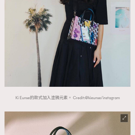
AFrenchMind
DressLikeAParisienne
EmpowerF
FashionWeek
FigaroAesthetic
Ki Eunse的款式加入塗鴉元素。 Credit:@kieunse/instagram