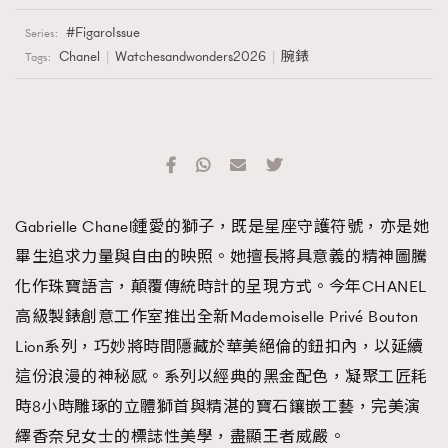
FigaroIssue
Series:
Chanel
Watchesandwonders2026
腕錶
Tags:
Gabrielle Chanel鍾愛的獅子，既是星座守護符號，亦是她
畢生追求力量與自由的映照。她擅長將具意義的精神圖騰
化作珠寶語言，顛覆傳統時計的呈現方式。今年CHANEL
高級製錶創意工作室推出全新Mademoiselle Privé Bouton
Lion系列，巧妙將時間隱藏於華美絕倫的鈕扣內，以延續
這份浪漫的神秘感。系列以經典的黑金配色，凝聚工匠耗
時8小時雕琢的立體獅首與精湛的寶石鑲嵌工藝，完美演
繹香奈兒女士的標誌性美學，盡顯王者威嚴。