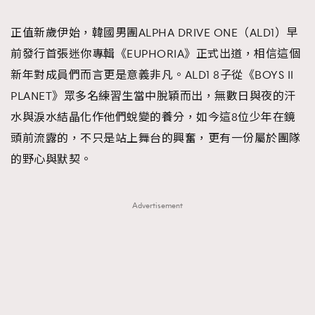
TRENDING
正值新歲伊始，韓國男團ALPHA DRIVE ONE（ALD1）早
#FigaroExhibition 群星力撐MF X Leung Mo《See
AFrenchMind
3
前發行首張迷你專輯《EUPHORIA》正式出道，相信這個
You In My Dream》展覽
DressLikeAParisienne
1
新年對成員們而言更是意義非凡。ALD1 8子從《BOYS II
EmpowerF
103
PLANET》眾多名練習生當中脫穎而出，無數日與夜的汗
FashionWeek
191
水與淚水結晶化作他們蛻變的養分，如今這8位少年在鏡
FigaroAesthetic
308
頭前流露的，不只是站上舞台的興奮，更有一份屬於團隊
FigaroAstrology
416
的野心與默契。
FigaroBeauty
424
FigaroBeautyRitual
7
Advertisement
FigaroCeleb
547
#FigaroExhibition Wyman 揭曉 Figaro Exhibition
FigaroCinéma
281
第二站！
FigaroDigitalCover
17
FigaroExhibition
12
FigaroExpert
1