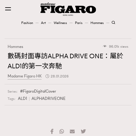
Fashion
Art
Wellness
Paris
Hommes
Fashion
Hommes
96.01k views
Art
數碼封面專訪ALPHA DRIVE ONE：屬於
ALD1的第一次奔馳
Wellness
Madame Figaro HK
28.01.2026
Karena Lam is On Our Cover
FigaroDigitalCover
Series:
Paris
ALD1
ALPHADRIVEONE
Tags:
Hommes