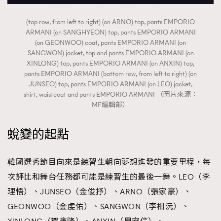
(top row, from left to right) (on ARNO) top, pants EMPORIO
ARMANI (on SANGHYEON) top, pants EMPORIO ARMANI
(on GEONWOO) coat, pants EMPORIO ARMANI (on
SANGWON) jacket, top and pants EMPORIO ARMANI (on
XINLONG) top, pants EMPORIO ARMANI (on ANXIN) top,
pants EMPORIO ARMANI (bottom row, from left to right) (on
JUNSEO) top, pants EMPORIO ARMANI (on LEO) jacket,
shirt, waistcoat and pants EMPORIO ARMANI （圖片來源：
MF編輯部）
蛻變的起點
韓國選秀節目向來是練習生朝向夢想進發的重要里程，每
次評比和舞台任務都可能是練習生的最後一舞。LEO（李
理悟）、JUNSEO（金俊抒）、ARNO（張家豪）、
GEONWOO（金虔佑）、SANGWON（李相沅）、