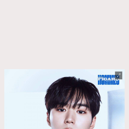
AFrenchMind
DressLikeAParisienne
EmpowerF
FashionWeek
FigaroAesthetic