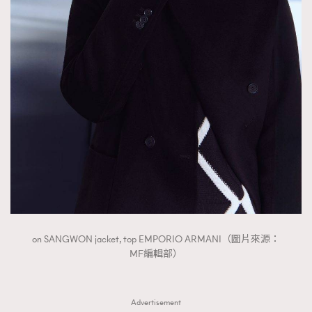
on SANGWON jacket, top EMPORIO ARMANI（圖片來源：
MF編輯部）
Advertisement