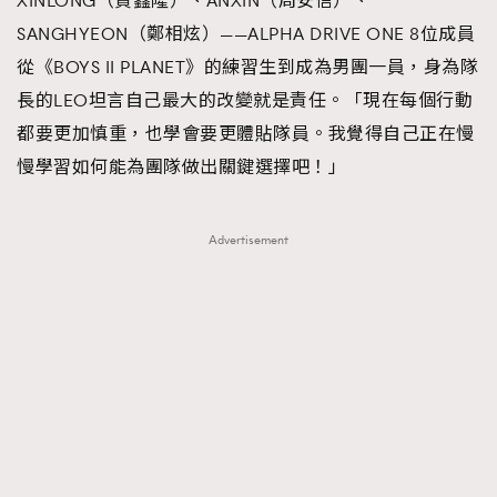
XINLONG（賀鑫隆）、ANXIN（周安信）、
SANGHYEON（鄭相炫）——ALPHA DRIVE ONE 8位成員
從《BOYS II PLANET》的練習生到成為男團一員，身為隊
長的LEO坦言自己最大的改變就是責任。「現在每個行動
都要更加慎重，也學會要更體貼隊員。我覺得自己正在慢
慢學習如何能為團隊做出關鍵選擇吧！」
Advertisement