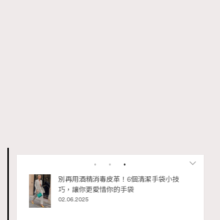
「ALD1將會是一個不斷向世
私藏的顯
界提出新問題、賦予新意義的
別再用酒精消毒皮革！6個清潔手袋小技
巧，讓你更愛惜你的手袋
組合，以獨特的魅力和音樂驅
02.06.2025