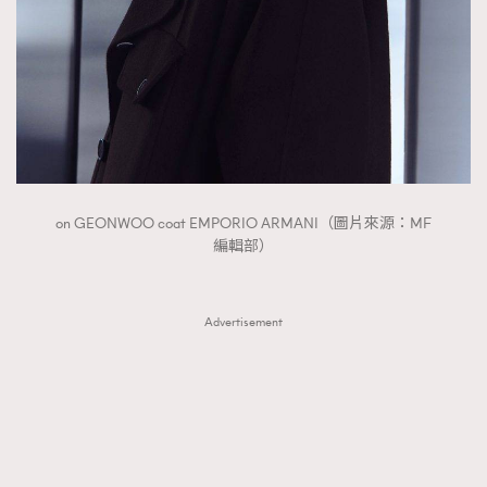
on GEONWOO coat EMPORIO ARMANI（圖片來源：MF
編輯部）
Advertisement