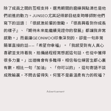
除了成員之間的互相支持，選秀期間的磨練與點滴也是他
們前進的動力。JUNSEO尤其記得節目結束時導師對他們
寫下的話語：「很感激前輩的鼓勵，『很高興看到你成長
的樣子』、『期待未來能繼續見證你的發展』都讓我非常
感動。」而最讓GEONWOO印象深刻的，卻是一句非常
簡單直接的話——「希望你幸福」。「我感受到有人真心
喜歡並支持着我，拍攝過程經常想起這句話，也從中獲得
很多力量。」出道機會有多難得，相信每位練習生都心裏
有數，相比一句「加油」、「你可以的」，這句寄語不談
成敗輸贏，不問去留得失，何嘗不是最溫柔有力的祝福？
Advertisement
TRENDING