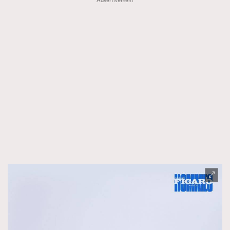
Advertisement
時裝心理學
2
當巨蟹座遇上處女座 Tyson Yoshi x 林家謙
煲劇日常
334
玩物壯志
1
本人已詳閱並同意遵守本文列明條款及細則。 請瀏覽
(
nmg.com.hk/privacy
) 閱讀本公司的私隱政策聲明。
本人願意接收新傳媒集團的最新消息及其他宣傳資訊，本人同意
新傳媒集團使用本人的個人資料於任何推廣用途。