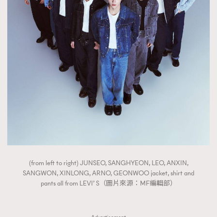
FigaroTalk
48
FigaroWatch
83
Grooming&Fitness
38
HommesFashion
2
HommeStyle
132
NoBagNoLife
349
People
53
#FigaroIssue 專訪陳漢娜Hanna與Takuro｜模特
TheFrenchWay
145
情侶談愛情
VAxChowSangSang
4
WatchesWonder&Beyond
21
WatchesWonder&Beyond
1
(from left to right) JUNSEO, SANGHYEON, LEO, ANXIN,
向ChanelN°5致敬
1
SANGWON, XINLONG, ARNO, GEONWOO jacket, shirt and
大時代小事情
42
pants all from LEVI’ S（圖片來源：MF編輯部）
時尚熱話
537
時尚配飾
297