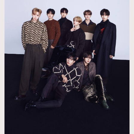
About us
Collaboration Opportunity
Disclaimer
Privacy
New Media Group
|
Madame Figaro editions:
France
|
Greece
|
Japan
|
Portugal
|
Spain