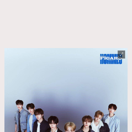
FigaroFrancais
41
FigaroGadget
1
FigaroHealth
647
FigaroHub
128
FigaroIcon
68
法國五月French May專訪四位香港文藝代表
FigaroInsight
156
FigaroIssue
271
FigaroJewellery
87
FigaroLifestyle
230
FigaroLove
89
FigaroMasterclass
20
FigaroMusic
90
FigaroStyle
89
#FigaroIssue 容祖兒封面專訪｜追逐歌手夢
FigaroSubculture
14