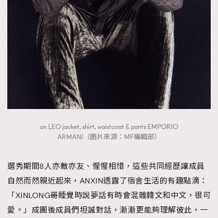
on LEO jacket, shirt, waistcoat & pants EMPORIO
ARMANI（圖片來源：MF編輯部）
選秀期間8人亦敵亦友、惺惺相惜，這些共同經歷讓成員
自然而然親近起來，ANXIN透露了宿舍生活的有趣點滴：
「XINLONG哥睡覺時說夢話有時會混雜韓文和中文，很可
愛。」成團後成員們坦誠對話，漸漸更能夠理解彼此，一