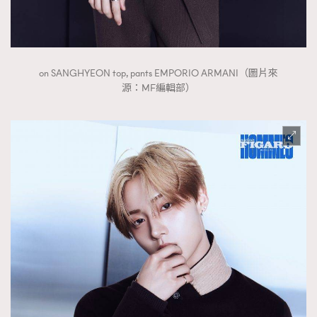
on SANGHYEON top, pants EMPORIO ARMANI（圖片來
源：MF編輯部）