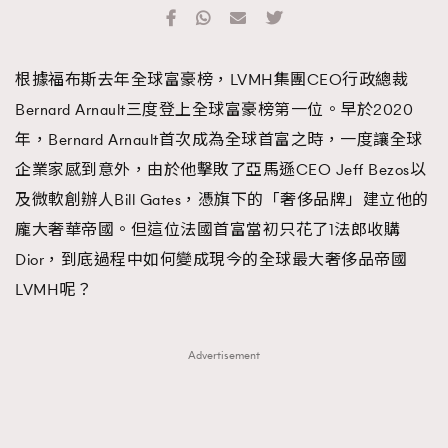
TRENDING
#FigaroExhibition 群星力撐MF X Leung Mo《See
AFrenchMind
3
根據福布斯去年全球富豪榜，LVMH集團CEO行政總裁
You In My Dream》展覽
DressLikeAParisienne
1
Bernard Arnault三度登上全球富豪榜第一位。早於2020
EmpowerF
103
年，Bernard Arnault首次成為全球首富之時，一度讓全球
FashionWeek
191
企業家感到意外，由於他擊敗了亞馬遜CEO Jeff Bezos以
FigaroAesthetic
308
及微軟創辦人Bill Gates，憑旗下的「奢侈品牌」建立他的
FigaroAstrology
416
龐大奢華帝國。但這位法國首富當初只花了1法郎收購
FigaroBeauty
424
Dior，到底過程中如何變成現今的全球最大奢侈品帝國
FigaroBeautyRitual
7
LVMH呢？
FigaroCeleb
547
#FigaroExhibition Wyman 揭曉 Figaro Exhibition
FigaroCinéma
281
Advertisement
第二站！
FigaroDigitalCover
17
FigaroExhibition
12
FigaroExpert
1