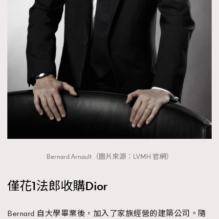
時裝心理學
2
當巨蟹座遇上處女座 Tyson Yoshi x 林家謙
煲劇日常
334
玩物壯志
1
本人已詳閱並同意遵守本文列明條款及細則。 請瀏覽
(
nmg.com.hk/privacy
) 閱讀本公司的私隱政策聲明。
本人願意接收新傳媒集團的最新消息及其他宣傳資訊，本人同意
Bernard Arnault（圖片來源：LVMH 官網）
新傳媒集團使用本人的個人資料於任何推廣用途。
僅花1法郎收購Dior
Bernard 自大學畢業後，加入了家族經營的建築公司。隨