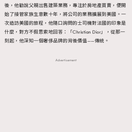
後，他勸說父親出售建築業務，專注於房地產買賣，便開
About us
Collaboration Opportunity
Disclaimer
Privacy
始了接管家族生意數十年，將公司的業務擴展到美國。一
New Media Group
|
Madame Figaro editions:
France
|
Greece
次造訪美國的旅程，他隨口詢問的士司機對法國的印象是
|
Japan
|
Portugal
|
Spain
什麼，對方不假思索地回答：「Christian Dior」，從那一
刻起，他深知一個奢侈品牌的背後價值——傳統。
Advertisement