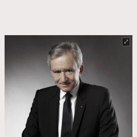
FigaroTalk
48
FigaroWatch
83
Grooming&Fitness
38
HommesFashion
2
HommeStyle
132
NoBagNoLife
349
People
53
#FigaroIssue 專訪陳漢娜Hanna與Takuro｜模特
TheFrenchWay
145
情侶談愛情
VAxChowSangSang
4
WatchesWonder&Beyond
21
WatchesWonder&Beyond
1
向ChanelN°5致敬
1
大時代小事情
42
時尚熱話
537
時尚配飾
297