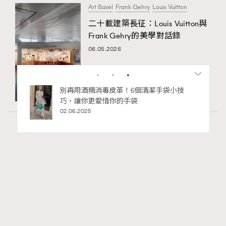
Art Basel
Frank Gehry
Louis Vuitton
二十載建築長征：Louis Vuitton與
Frank Gehry的美學對話錄
06.05.2026
私藏的顯
別再用酒精消毒皮革！6個清潔手袋小技
巧，讓你更愛惜你的手袋
02.06.2025
Hommes
50.15k views
Patek Philippe「珍稀手工藝2026」展覽 以時
RECOMMENDED
間守護匠心
Maria Leung
03.06.2026