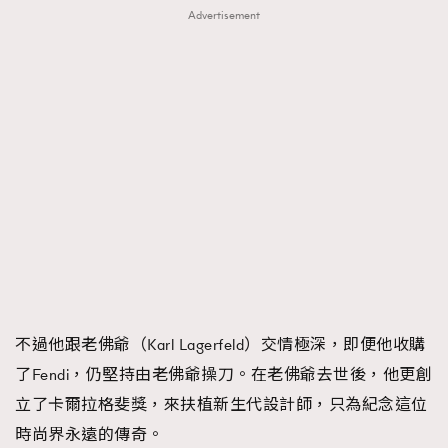
Advertisement
不過他跟老佛爺（Karl Lagerfeld）交情極深，即便他收購
了Fendi，仍堅持由老佛爺操刀。在老佛爺去世後，他更創
立了卡爾拉格斐獎，來扶植新生代設計師，只為紀念這位
時尚界永遠的傳奇。