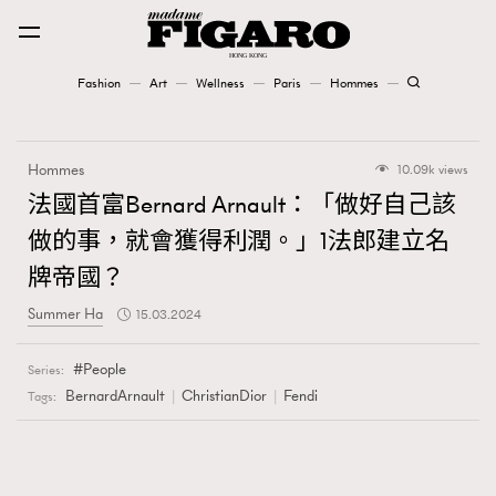
Fashion
Art
Wellness
Paris
Hommes
Fashion
Hommes
10.09k views
Art
法國首富Bernard Arnault：「做好自己該
做的事，就會獲得利潤。」1法郎建立名
Wellness
牌帝國？
Karena Lam is On Our Cover
Summer Ha
15.03.2024
Paris
People
Series:
BernardArnault
ChristianDior
Fendi
Tags:
Hommes