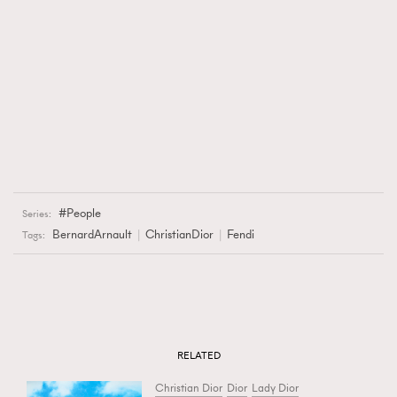
People
Series:
BernardArnault
ChristianDior
Fendi
Tags:
RELATED
Christian Dior
Dior
Lady Dior