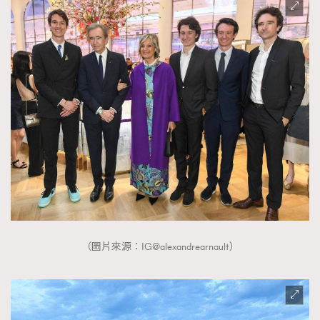
（圖片來源：IG@alexandrearnault）