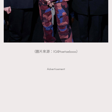
（圖片來源：IG@taetaebooo）
Advertisement