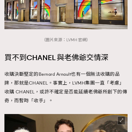
TRENDING
（圖片來源：LVMH 官網）
AFrenchMind
DressLikeAParisienne
買不到CHANEL 與老佛爺交情深
EmpowerF
FashionWeek
FigaroAesthetic
收購決斷堅定的Bernard Arnault也有一個無法收購的品
牌，那就是CHANEL。事實上，LVMH集團一直「考慮」
收購 CHANEL，或許不確定是否能延續老佛爺所創下的傳
奇，而暫時「收手」。