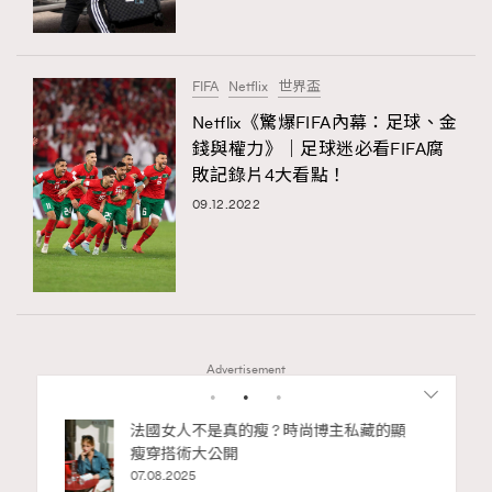
About us
Collaboration Opportunity
Disclaimer
Privacy
New Media Group
|
Madame Figaro editions:
France
|
Greece
FIFA
Netflix
世界盃
|
Japan
|
Portugal
|
Spain
Netflix《驚爆FIFA內幕：足球、金
錢與權力》｜足球迷必看FIFA腐
敗記錄片4大看點！
09.12.2022
Advertisement
bb安
法國女人不是真的瘦 ? 時尚博主私藏的顯
ife
瘦穿搭術大公開
術展香港
07.08.2025