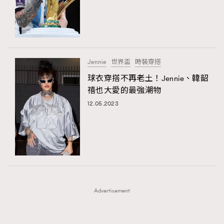
FigaroFrancais
41
FigaroGadget
1
FigaroHealth
647
FigaroHub
128
Jennie
世界盃
時裝穿搭
FigaroIcon
68
球衣穿搭不再老土！Jennie、韓韶
法國五月French May專訪四位香港文藝代表
FigaroInsight
156
禧也大愛的最強潮物
FigaroIssue
271
12.05.2023
FigaroJewellery
87
FigaroLifestyle
230
FigaroLove
89
FigaroMasterclass
20
FigaroMusic
90
Advertisement
FigaroStyle
89
#FigaroIssue 容祖兒封面專訪｜追逐歌手夢
FigaroSubculture
14