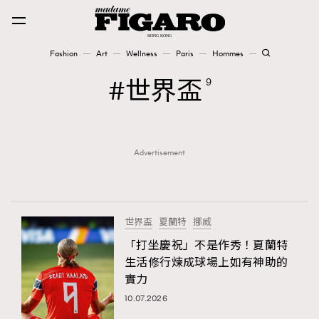
Fashion
Art
Wellness
Paris
Hommes
Fashion
世界盃
9
Art
Advertisement
Wellness
Karena Lam is On Our Cover
Paris
世界盃
夏蘭特
挪威
「打坐慶祝」不是作秀！夏蘭特
生活修行煉成球場上如有神助的
Hommes
實力
10.07.2026