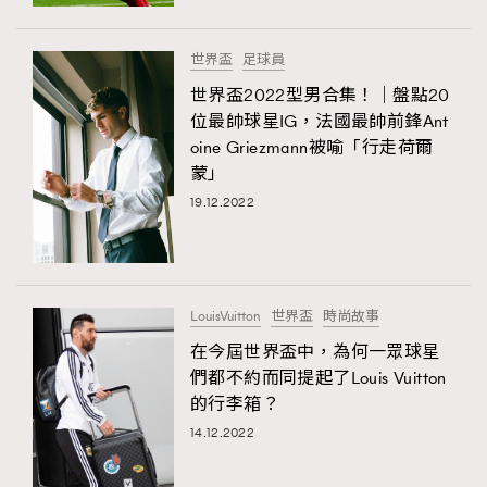
時裝心理學
2
當巨蟹座遇上處女座 Tyson Yoshi x 林家謙
煲劇日常
334
世界盃
足球員
玩物壯志
1
世界盃2022型男合集！｜盤點20
位最帥球星IG，法國最帥前鋒Ant
oine Griezmann被喻「行走荷爾
蒙」
19.12.2022
本人已詳閱並同意遵守本文列明條款及細則。 請瀏覽
LouisVuitton
世界盃
時尚故事
(
nmg.com.hk/privacy
) 閱讀本公司的私隱政策聲明。
本人願意接收新傳媒集團的最新消息及其他宣傳資訊，本人同意
在今屆世界盃中，為何一眾球星
新傳媒集團使用本人的個人資料於任何推廣用途。
們都不約而同提起了Louis Vuitton
的行李箱？
14.12.2022