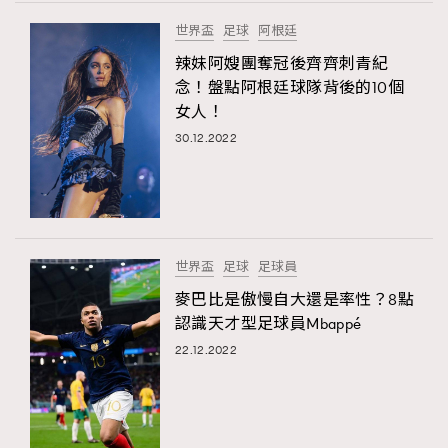
FigaroTalk
48
TRENDING
世界盃
足球
阿根廷
FigaroWatch
83
AFrenchMind
DressLikeAParisienne
辣妹阿嫂團奪冠後齊齊刺青紀
Grooming&Fitness
38
EmpowerF
FashionWeek
FigaroAesthetic
念！盤點阿根廷球隊背後的10個
HommesFashion
2
女人！
HommeStyle
132
30.12.2022
NoBagNoLife
349
People
53
#FigaroIssue 專訪陳漢娜Hanna與Takuro｜模特
TheFrenchWay
145
情侶談愛情
VAxChowSangSang
4
世界盃
足球
足球員
WatchesWonder&Beyond
21
麥巴比是傲慢自大還是率性？8點
WatchesWonder&Beyond
1
認識天才型足球員Mbappé
向ChanelN°5致敬
1
22.12.2022
大時代小事情
42
時尚熱話
537
時尚配飾
297