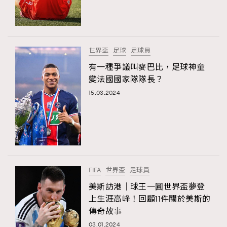
TRENDING
#FigaroExhibition 群星力撐MF X Leung Mo《See
AFrenchMind
3
You In My Dream》展覽
DressLikeAParisienne
1
世界盃
足球
足球員
EmpowerF
103
有一種爭議叫麥巴比，足球神童
變法國國家隊隊長？
FashionWeek
191
15.03.2024
FigaroAesthetic
308
FigaroAstrology
415
FigaroBeauty
424
FigaroBeautyRitual
7
FigaroCeleb
547
#FigaroExhibition Wyman 揭曉 Figaro Exhibition
FIFA
世界盃
足球員
FigaroCinéma
281
第二站！
美斯訪港｜球王一圓世界盃夢登
FigaroDigitalCover
17
上生涯高峰！回顧11件關於美斯的
FigaroExhibition
12
傳奇故事
FigaroExpert
1
03.01.2024