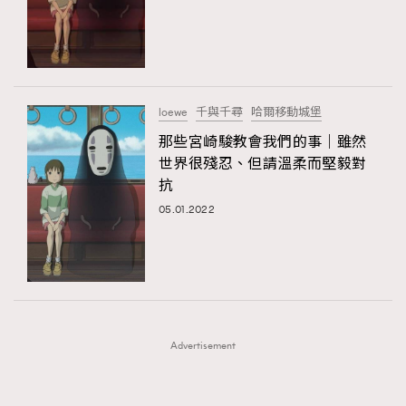
FigaroFrancais
41
FigaroGadget
1
FigaroHealth
647
FigaroHub
128
loewe
千與千尋
哈爾移動城堡
FigaroIcon
68
那些宮崎駿教會我們的事｜雖然
法國五月French May專訪四位香港文藝代表
FigaroInsight
156
世界很殘忍、但請溫柔而堅毅對
抗
FigaroIssue
271
05.01.2022
FigaroJewellery
87
FigaroLifestyle
230
FigaroLove
89
FigaroMasterclass
20
FigaroMusic
90
Advertisement
FigaroStyle
89
#FigaroIssue 容祖兒封面專訪｜追逐歌手夢
FigaroSubculture
14