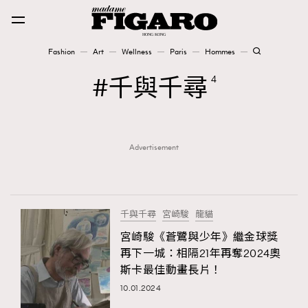
Fashion
Art
Wellness
Paris
Hommes
Fashion
千與千尋
4
Art
Advertisement
Wellness
Karena Lam is On Our Cover
Paris
千與千尋
宮崎駿
龍貓
宮崎駿《蒼鷺與少年》繼金球獎
再下一城：相隔21年再奪2024奧
Hommes
斯卡最佳動畫長片！
10.01.2024