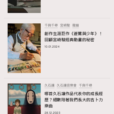
TRENDING
#FigaroExhibition 群星力撐MF X Leung Mo《See
AFrenchMind
3
You In My Dream》展覽
DressLikeAParisienne
1
千與千尋
宮崎駿
龍貓
EmpowerF
103
創作生涯巨作《蒼鷺與少年》！
回顧宮崎駿經典動畫的秘密
FashionWeek
191
10.01.2024
FigaroAesthetic
308
FigaroAstrology
416
FigaroBeauty
424
TRENDING
FigaroBeautyRitual
7
AFrenchMind
DressLikeAParisienne
FigaroCeleb
547
EmpowerF
FashionWeek
FigaroAesthetic
#FigaroExhibition Wyman 揭曉 Figaro Exhibition
久石讓
久石讓音樂會
千與千尋
FigaroCinéma
281
第二站！
哪首久石讓作品代表你的成長經
FigaroDigitalCover
17
歷？細數陪著我們長大的吉卜力
FigaroExhibition
12
樂曲
FigaroExpert
1
28.12.2023