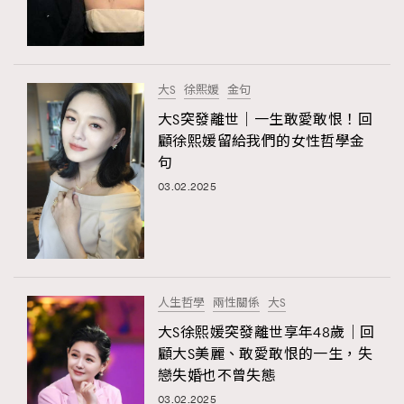
TRENDING
#FigaroExhibition 群星力撐MF X Leung Mo《See
AFrenchMind
3
You In My Dream》展覽
DressLikeAParisienne
1
大S
徐熙媛
金句
EmpowerF
103
大S突發離世｜一生敢愛敢恨！回
顧徐熙媛留給我們的女性哲學金
FashionWeek
191
句
FigaroAesthetic
308
03.02.2025
FigaroAstrology
416
FigaroBeauty
424
FigaroBeautyRitual
7
FigaroCeleb
547
#FigaroExhibition Wyman 揭曉 Figaro Exhibition
人生哲學
兩性關係
大S
FigaroCinéma
281
第二站！
大S徐熙媛突發離世享年48歲｜回
FigaroDigitalCover
17
顧大S美麗、敢愛敢恨的一生，失
FigaroExhibition
12
戀失婚也不曾失態
FigaroExpert
1
03.02.2025