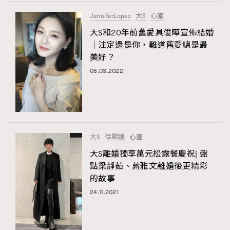
FigaroTalk
48
JenniferLopez
大S
心靈
FigaroWatch
83
大S和20年前舊愛具俊曄宣佈結婚
Grooming&Fitness
38
｜注定還是你，難道舊愛總是最
HommesFashion
2
美好？
HommeStyle
132
08.03.2022
NoBagNoLife
349
People
53
#FigaroIssue 專訪陳漢娜Hanna與Takuro｜模特
TheFrenchWay
145
情侶談愛情
VAxChowSangSang
4
大S
徐熙媛
心靈
WatchesWonder&Beyond
21
大S離婚獨享萬元松露餐慶祝| 盤
WatchesWonder&Beyond
1
點梁靜茹、蔣雅文離婚後更精彩
向ChanelN°5致敬
的故事
1
24.11.2021
大時代小事情
42
時尚熱話
537
時尚配飾
297