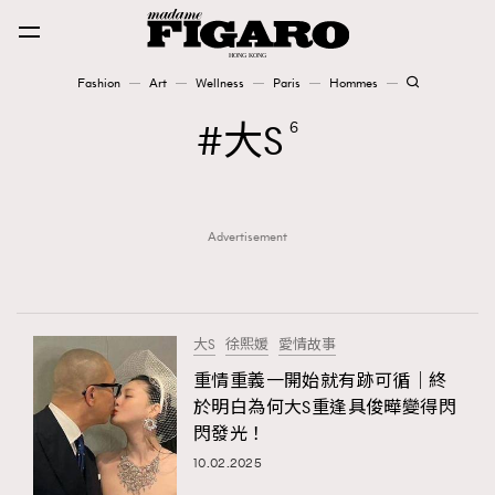
Fashion
Art
Wellness
Paris
Hommes
Fashion
大S
6
Art
Advertisement
Wellness
Karena Lam is On Our Cover
Paris
大S
徐熙媛
愛情故事
重情重義一開始就有跡可循｜終
於明白為何大S重逢具俊曄變得閃
Hommes
閃發光！
10.02.2025