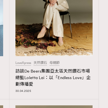
覽(
nmg.com.hk/privacy
) 閱讀本
資訊，本人同意新傳媒集團使用
LoveXpress
天然鑽石
母親節
訪談De Beers集團亞太區天然鑽石市場
總監Loletta Lai：以「Endless Love」企
劃傳播愛
30.04.2025