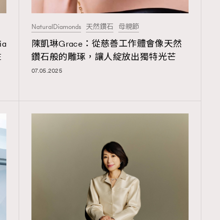
TRENDING
NaturalDiamonds
天然鑽石
母親節
ressLikeAParisienne
Empower
a
陳凱琳Grace：從慈善工作體會像天然
FigaroAesthetic
E
鑽石般的雕琢，讓人綻放出獨特光芒
07.05.2025