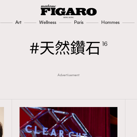
Art
Wellness
Paris
Hommes
天然鑽石
16
Advertisement