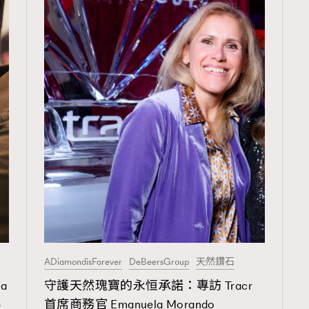
TRENDING
3
AFrenchMind
1
DressLikeAParisienne
103
EmpowerF
191
FashionWeek
ADiamondisForever
DeBeersGroup
天然鑽石
308
FigaroAesthetic
a
守護天然瑰寶的永恒承諾：專訪 Tracr
傳
首席商務官 Emanuela Morando