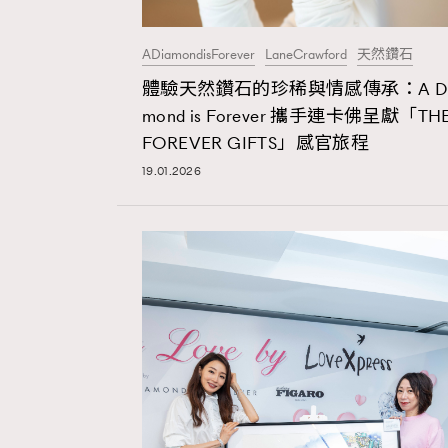
ADiamondisForever
LaneCrawford
天然鑽石
AFrenchMind
D
體驗天然鑽石的珍稀與情感傳承：A Di
mond is Forever 攜手連卡佛呈獻「TH
FOREVER GIFTS」感官旅程
19.01.2026