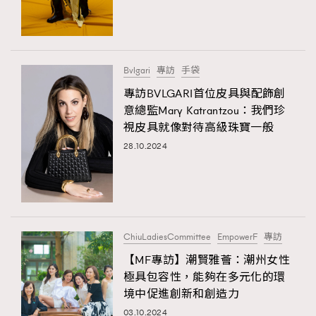
TRENDING
#FigaroExhibition 群星力撐MF X Leung Mo《See
AFrenchMind
3
You In My Dream》展覽
DressLikeAParisienne
1
Bvlgari
專訪
手袋
EmpowerF
103
專訪BVLGARI首位皮具與配飾創
意總監Mary Katrantzou：我們珍
FashionWeek
191
視皮具就像對待高級珠寶一般
FigaroAesthetic
308
28.10.2024
FigaroAstrology
416
FigaroBeauty
424
FigaroBeautyRitual
7
FigaroCeleb
547
#FigaroExhibition Wyman 揭曉 Figaro Exhibition
ChiuLadiesCommittee
EmpowerF
專訪
FigaroCinéma
281
第二站！
【MF專訪】潮賢雅薈：潮州女性
FigaroDigitalCover
17
極具包容性，能夠在多元化的環
FigaroExhibition
12
境中促進創新和創造力
FigaroExpert
1
03.10.2024