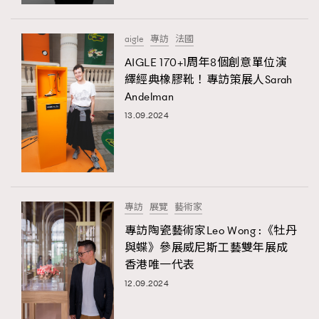
時裝心理學
2
當巨蟹座遇上處女座 Tyson Yoshi x 林家謙
煲劇日常
334
aigle
專訪
法國
玩物壯志
1
AIGLE 170+1周年8個創意單位演
繹經典橡膠靴！專訪策展人Sarah
Andelman
13.09.2024
本人已詳閱並同意遵守本文列明條款及細則。 請瀏覽
專訪
展覽
藝術家
(
nmg.com.hk/privacy
) 閱讀本公司的私隱政策聲明。
本人願意接收新傳媒集團的最新消息及其他宣傳資訊，本人同意
專訪陶瓷藝術家Leo Wong :《牡丹
新傳媒集團使用本人的個人資料於任何推廣用途。
與蝶》參展威尼斯工藝雙年展成
香港唯一代表
12.09.2024