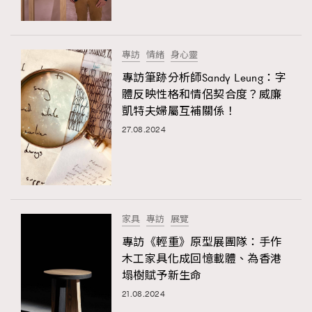
About us
Collaboration Opportunity
Disclaimer
Privacy
New Media Group
|
Madame Figaro editions:
France
|
Greece
專訪
情緒
身心靈
|
Japan
|
Portugal
|
Spain
專訪筆跡分析師Sandy Leung：字
體反映性格和情侶契合度？威廉
凱特夫婦屬互補關係！
27.08.2024
家具
專訪
展覽
專訪《輕重》原型展團隊：手作
木工家具化成回憶載體、為香港
塌樹賦予新生命
21.08.2024