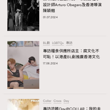
設計師Arturo Obegero及香港導演
陳穎翹
01.07.2024
BL劇
LGBTQ+
專訪
專訪糧食供應所店主：腐文化不
可恥！以港產BL劇推廣香港文化
17.06.2024
Collar
Crocs
Day
專訪許軼Day@COLLAR：我的未