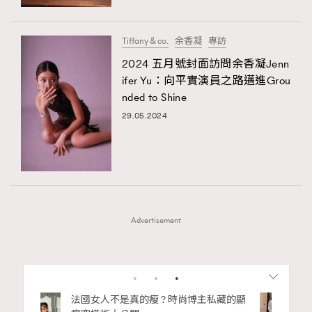
Tiffany＆co.
余香凝
專訪
2024 五月號封面訪問余香凝Jenn
ifer Yu：向平實演員之路邁進Grou
nded to Shine
29.05.2024
Advertisement
1
2
3
4
5
6
7
私藏的顯
別再用酒精消毒皮革！6個清潔手袋小技