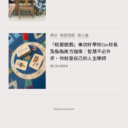
FigaroFrancais
41
FigaroGadget
1
FigaroHealth
647
FigaroHub
128
專訪
蛻變遊戲
身心靈
FigaroIcon
68
「蛻變遊戲」專訪好學校Gin校長
法國五月French May專訪四位香港文藝代表
FigaroInsight
156
及脂脂房方迦南：智慧不必外
求，你就是自己的人生導師
FigaroIssue
271
02.10.2024
FigaroJewellery
87
FigaroLifestyle
230
FigaroLove
89
FigaroMasterclass
20
FigaroMusic
90
Advertisement
FigaroStyle
89
#FigaroIssue 容祖兒封面專訪｜追逐歌手夢
FigaroSubculture
14