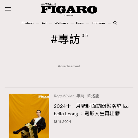
Fashion
Art
Wellness
Paris
Hommes
Fashion
專訪
315
Art
Advertisement
Wellness
Karena Lam is On Our Cover
Paris
RogerVivier
專訪
梁洛施
2024十一月號封面訪問梁洛施 Isa
bella Leong ：電影人生再出發
Hommes
18.11.2024