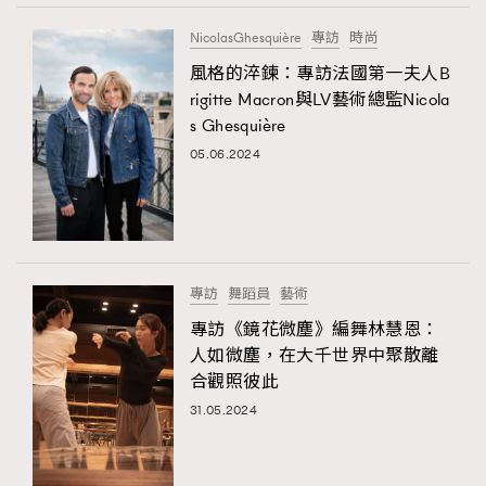
NicolasGhesquière
專訪
時尚
風格的淬鍊：專訪法國第一夫人B
rigitte Macron與LV藝術總監Nicola
s Ghesquière
05.06.2024
專訪
舞蹈員
藝術
專訪《鏡花微塵》編舞林慧恩：
人如微塵，在大千世界中聚散離
合觀照彼此
31.05.2024