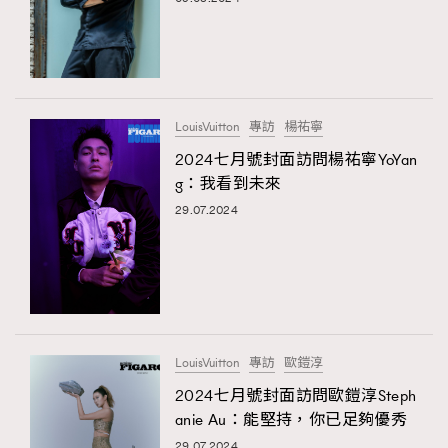
LouisVuitton
專訪
楊祐寧
2024七月號封面訪問楊祐寧YoYan
g：我看到未來
29.07.2024
TRENDING
AFrenchMind
DressLikeAParisienne
EmpowerF
FashionWeek
FigaroAesthetic
LouisVuitton
專訪
歐鎧淳
2024七月號封面訪問歐鎧淳Steph
anie Au：能堅持，你已足夠優秀
29.07.2024