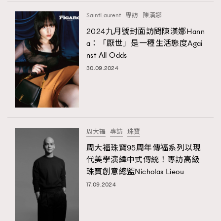
FigaroTalk
48
SaintLaurent
專訪
陳漢娜
FigaroWatch
83
2024九月號封面訪問陳漢娜Hann
Grooming&Fitness
38
a：「厭世」是一種生活態度Agai
HommesFashion
2
nst All Odds
HommeStyle
132
30.09.2024
NoBagNoLife
349
People
53
#FigaroIssue 專訪陳漢娜Hanna與Takuro｜模特
TheFrenchWay
145
情侶談愛情
VAxChowSangSang
4
周大福
專訪
珠寶
WatchesWonder&Beyond
21
周大福珠寶95周年傳福系列以現
WatchesWonder&Beyond
1
代美學演繹中式傳統！專訪高級
向ChanelN°5致敬
珠寶創意總監Nicholas Lieou
1
17.09.2024
大時代小事情
42
時尚熱話
537
時尚配飾
297