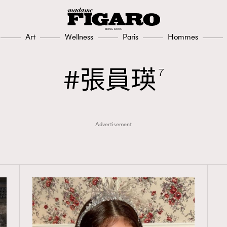
Art
Wellness
Paris
Hommes
張員瑛
7
Advertisement
TRENDING
3
AFrenchMind
1
DressLikeAParisienne