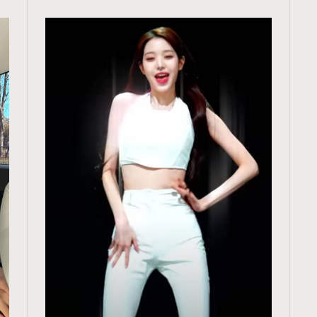
TRENDING
ressLikeAParisienne
Empower
FigaroAesthetic