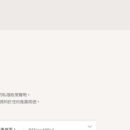
司的私隱政策聲明。
資料於任何推廣用途。
消毒皮革！
AFrenchMind