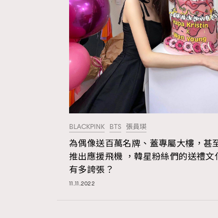
BLACKPINK
BTS
張員瑛
為偶像送百萬名牌、蓋專屬大樓，甚
推出應援飛機 ，韓星粉絲們的送禮文
有多誇張？
11.11.2022