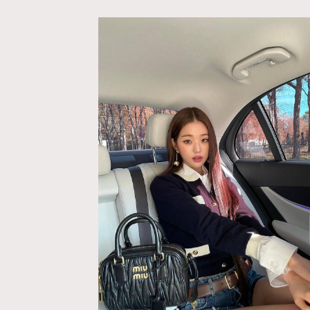
AFrenchMind
D