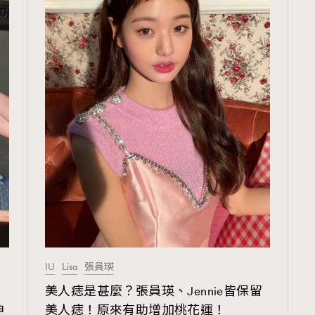
103
EmpowerF
191
FashionWeek
308
FigaroAesthetic
IU
Lisa
張員瑛
美人痣是甚麼？張員瑛、Jennie皆保留
神
美人痣！原來有助增加桃花運！