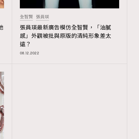
全智賢
張員瑛
她
張員瑛最新廣告模仿全智賢，「油膩
感」外觀被批與原版的清純形象差太
遠？
08.12.2022
覽(
nmg.com.hk/privacy
) 閱讀本
資訊，本人同意新傳媒集團使用