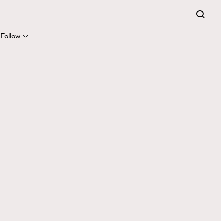
Follow
416
FigaroAstrology
424
FigaroBeauty