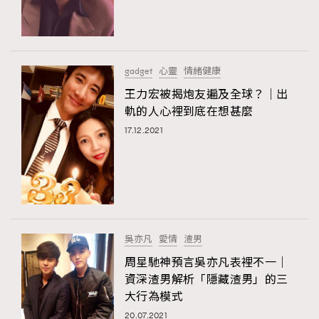
TRENDING
#FigaroExhibition 群星力撐MF X Leung Mo《See
AFrenchMind
3
You In My Dream》展覽
DressLikeAParisienne
1
gadget
心靈
情緒健康
EmpowerF
103
王力宏被揭炮友遍及全球？｜出
TRENDING
軌的人心裡到底在想甚麼
FashionWeek
191
AFrenchMind
DressLikeAParisienne
17.12.2021
FigaroAesthetic
308
EmpowerF
FashionWeek
FigaroAesthetic
FigaroAstrology
415
FigaroBeauty
424
FigaroBeautyRitual
7
FigaroCeleb
547
#FigaroExhibition Wyman 揭曉 Figaro Exhibition
吳亦凡
愛情
渣男
FigaroCinéma
281
第二站！
周星馳神預言吳亦凡表裡不一｜
FigaroDigitalCover
17
資深渣男解析「隱藏渣男」的三
FigaroExhibition
12
大行為模式
FigaroExpert
1
20.07.2021