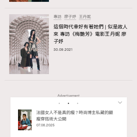
時裝心理學
2
當巨蟹座遇上處女座 Tyson Yoshi x 林家謙
煲劇日常
334
專訪
廖子妤
王丹妮
玩物壯志
1
這個時代幸好有著她們 | 似是故人
來 專訪《梅艷芳》電影王丹妮 廖
子妤
30.09.2021
本人已詳閱並同意遵守本文列明條款及細則。 請瀏覽
(
nmg.com.hk/privacy
) 閱讀本公司的私隱政策聲明。
Advertisement
本人願意接收新傳媒集團的最新消息及其他宣傳資訊，本人同意
新傳媒集團使用本人的個人資料於任何推廣用途。
bb安
法國女人不是真的瘦 ? 時尚博主私藏的顯
ife
瘦穿搭術大公開
術展香港
07.08.2025