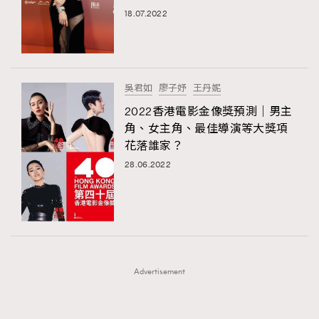
FigaroFrancais
41
18.07.2022
FigaroGadget
1
FigaroHealth
647
FigaroHub
128
吳君如
廖子妤
王丹妮
FigaroIcon
68
2022香港電影金像獎預測｜男主
法國五月French May專訪四位香港文藝代表
FigaroInsight
156
角、女主角、最佳導演等大獎項
花落誰家？
FigaroIssue
271
TRENDING
28.06.2022
FigaroJewellery
87
AFrenchMind
DressLikeAParisienne
FigaroLifestyle
230
EmpowerF
FashionWeek
FigaroAesthetic
FigaroLove
89
FigaroMasterclass
20
FigaroMusic
90
Advertisement
FigaroStyle
89
#FigaroIssue 容祖兒封面專訪｜追逐歌手夢
FigaroSubculture
14