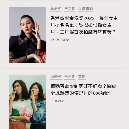
FigaroTalk
48
吳君如
王丹妮
香港電影
FigaroWatch
83
香港電影金像獎2022｜最佳女主
Grooming&Fitness
38
角提名名單：吳君如恨攞女主
HommesFashion
2
角、王丹妮首次拍戲有望奪獎？
HommeStyle
132
26.06.2022
NoBagNoLife
349
People
53
#FigaroIssue 專訪陳漢娜Hanna與Takuro｜模特
TheFrenchWay
145
情侶談愛情
VAxChowSangSang
4
梅艷芳
王丹妮
電影
WatchesWonder&Beyond
21
梅艷芳電影到底好不好看？關於
WatchesWonder&Beyond
1
全城熱議的傳記片的6大疑問
向ChanelN°5致敬
1
14.11.2021
大時代小事情
42
時尚熱話
537
時尚配飾
297