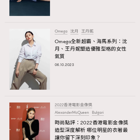
TRENDING
#FigaroExhibition 群星力撐MF X Leung Mo《See
AFrenchMind
3
You In My Dream》展覽
DressLikeAParisienne
1
Omega
沈月
王丹妮
EmpowerF
103
Omega全新超霸、海馬系列：沈
月、王丹妮塑造優雅型格的女性
FashionWeek
191
氣質
FigaroAesthetic
308
06.10.2023
FigaroAstrology
416
FigaroBeauty
424
FigaroBeautyRitual
7
FigaroCeleb
547
#FigaroExhibition Wyman 揭曉 Figaro Exhibition
2022香港電影金像獎
FigaroCinéma
281
第二站！
AlexanderMcQueen
Bulgari
FigaroDigitalCover
17
時尚點評：2022香港電影金像獎
FigaroExhibition
12
造型深度解析 哪位明星的衣著最
FigaroExpert
1
讓你留下深刻印象？