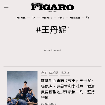
Fashion
Art
Wellness
Paris
Hommes
Fashion
王丹妮
7
Art
Advertisement
Wellness
Karena Lam is On Our Cover
Paris
夜王
李芯駖
楊偲泳
數碼封面專訪《夜王》王丹妮、
楊偲泳、譚旻萱和李芯駖：做演
Hommes
員要優雅地撐到最後一刻，堅持
拼搏
20.02.2026