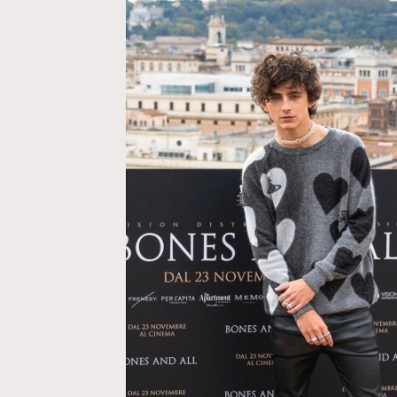
AFrenchMind
D