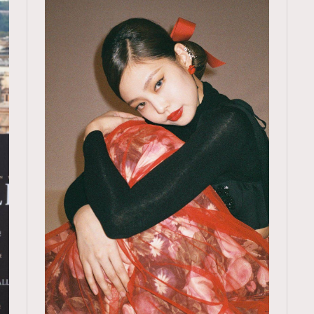
TRENDING
ressLikeAParisienne
Empower