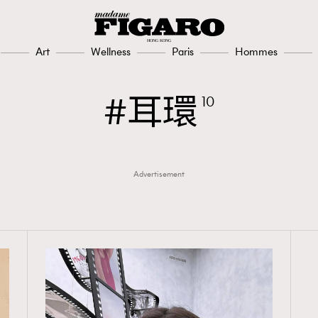
Art
Wellness
Paris
Hommes
耳環
10
Advertisement