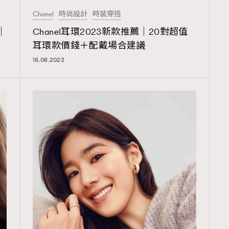
FigaroAesthetic
Chanel
時尚設計
時裝穿搭
｜
Chanel耳環2023新款推薦｜20對超值
耳環款價錢＋配戴場合建議
16.06.2023