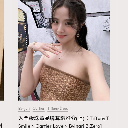
TRENDING
3
AFrenchMind
1
DressLikeAParisienne
103
EmpowerF
191
FashionWeek
308
FigaroAesthetic
Bvlgari
Cartier
Tiffany＆co.
入門級珠寶品牌耳環推介(上)：Tiffany T
附
Smile、Cartier Love、Bvlgari B.Zero1