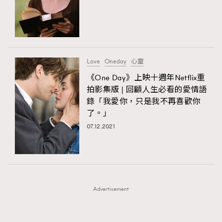
FigaroFrancais
41
FigaroGadget
1
FigaroHealth
647
FigaroHub
128
Love
Oneday
心靈
FigaroIcon
68
《One Day》上映十週年Netflix重
法國五月French May專訪四位香港文藝代表
FigaroInsight
156
拍影集版 | 回顧人生必看的愛情語
錄「我愛你，只是我不再喜歡你
FigaroIssue
271
了。」
FigaroJewellery
87
07.12.2021
FigaroLifestyle
230
FigaroLove
89
FigaroMasterclass
20
FigaroMusic
90
Advertisement
FigaroStyle
89
#FigaroIssue 容祖兒封面專訪｜追逐歌手夢
FigaroSubculture
14