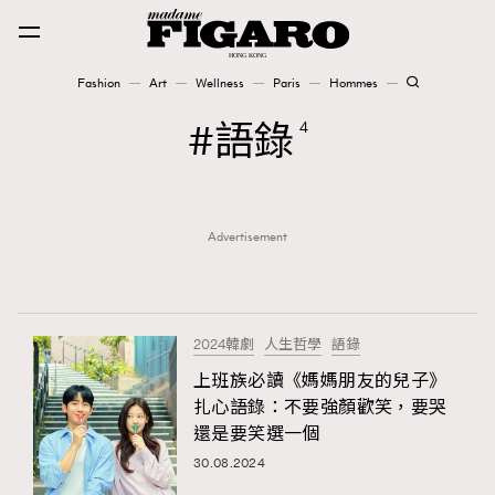
Fashion
Art
Wellness
Paris
Hommes
Fashion
語錄
4
Art
Advertisement
Wellness
Karena Lam is On Our Cover
Paris
2024韓劇
人生哲學
語錄
上班族必讀《媽媽朋友的兒子》
扎心語錄：不要強顏歡笑，要哭
Hommes
還是要笑選一個
30.08.2024