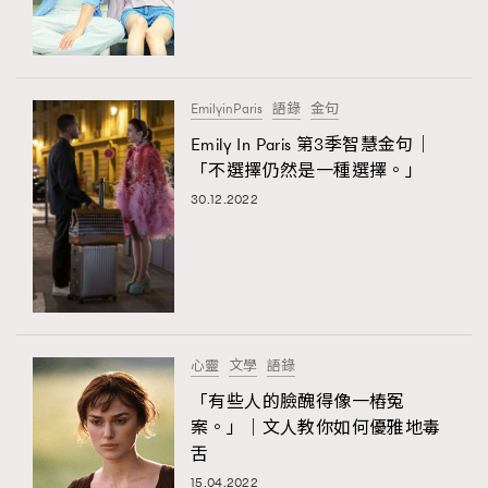
TRENDING
#FigaroExhibition 群星力撐MF X Leung Mo《See
AFrenchMind
3
You In My Dream》展覽
DressLikeAParisienne
1
EmilyinParis
語錄
金句
EmpowerF
103
Emily In Paris 第3季智慧金句｜
「不選擇仍然是一種選擇。」
FashionWeek
191
30.12.2022
FigaroAesthetic
308
FigaroAstrology
416
FigaroBeauty
424
TRENDING
FigaroBeautyRitual
7
AFrenchMind
DressLikeAParisienne
FigaroCeleb
547
EmpowerF
FashionWeek
FigaroAesthetic
#FigaroExhibition Wyman 揭曉 Figaro Exhibition
心靈
文學
語錄
FigaroCinéma
281
第二站！
「有些人的臉醜得像一樁冤
FigaroDigitalCover
17
案。」｜文人教你如何優雅地毒
FigaroExhibition
12
舌
FigaroExpert
1
15.04.2022