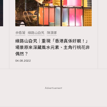
余香凝
緣路山旮旯
陳漢娜
緣路山旮旯｜重現「香港真係好靚！」
場景原來深藏風水元素、主角行桃花非
TRENDING
偶然？
04.08.2022
ressLikeAParisienne
Empower
FigaroAesthetic
Advertisement