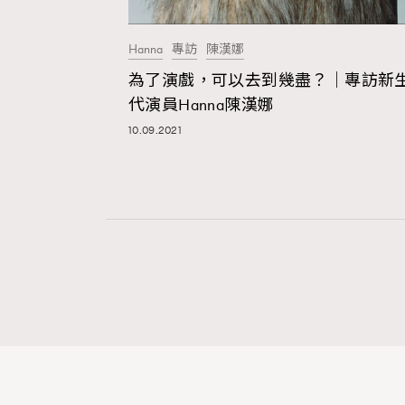
Hanna
專訪
陳漢娜
本人已詳閱並同意遵守本文列明條款及細則。 請瀏
為了演戲，可以去到幾盡？｜專訪新
公司的私隱政策聲明。
代演員Hanna陳漢娜
本人願意接收新傳媒集團的最新消息及其他宣傳
10.09.2021
本人的個人資料於任何推廣用途。