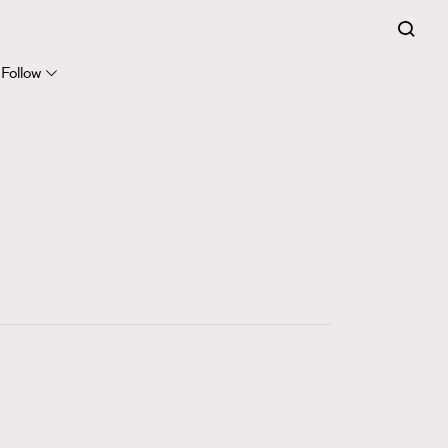
Follow
416
FigaroAstrology
424
FigaroBeauty
7
FigaroBeautyRitual
547
FigaroCeleb
281
FigaroCinéma
17
FigaroDigitalCover