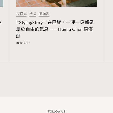
模特兒
法國
陳漢娜
覽(
nmg.com.hk/privacy
) 閱讀本
生
#StylingStory：在巴黎，一呼一吸都是
屬於自由的氣息 —— Hanna Chan 陳漢
資訊，本人同意新傳媒集團使用
娜
18.12.2019
FOLLOW US