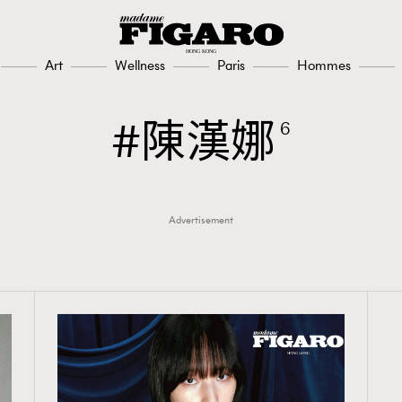
Art
Wellness
Paris
Hommes
TRENDING
陳漢娜
6
3
AFrenchMind
1
DressLikeAParisienne
Advertisement
103
EmpowerF
191
FashionWeek
308
FigaroAesthetic