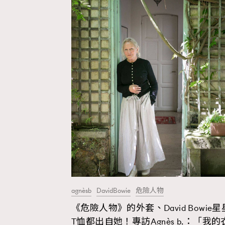
agnèsb
DavidBowie
危險人物
《危險人物》的外套、David Bowie星
T恤都出自她！專訪Agnès b.：「我的