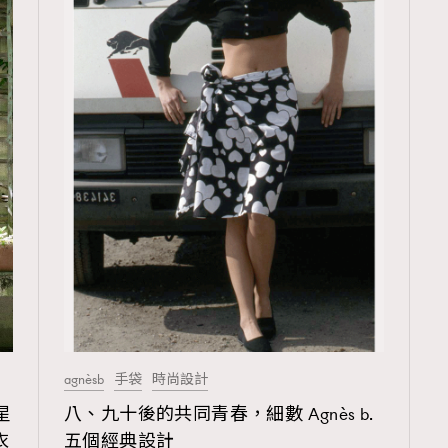
agnèsb
手袋
時尚設計
星
八、九十後的共同青春，細數 Agnès b.
衣
五個經典設計