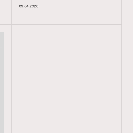
09.04.2020
TRENDING
ressLikeAParisienne
Empower
FigaroAesthetic