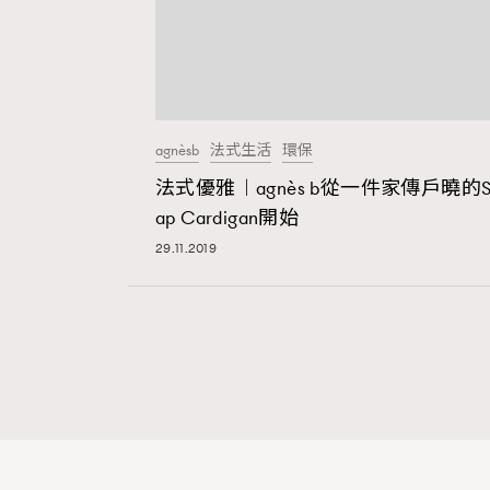
agnèsb
法式生活
環保
法式優雅︱agnès b從一件家傳戶曉的S
ap Cardigan開始
29.11.2019