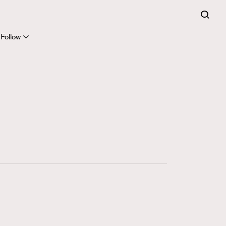
FigaroCeleb
281
FigaroCinéma
Follow
17
FigaroDigitalCover
12
FigaroExhibition
1
FigaroExpert
41
FigaroFrancais
1
FigaroGadget
647
FigaroHealth
128
FigaroHub