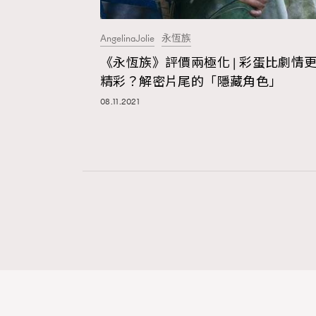
AngelinaJolie
永恆族
本人已詳閱並同意遵守本文列明條款及細則。 請瀏
《永恆族》評價兩極化 | 彩蛋比劇情
公司的私隱政策聲明。
精彩？解密片尾的「隱藏角色」
本人願意接收新傳媒集團的最新消息及其他宣傳
08.11.2021
本人的個人資料於任何推廣用途。