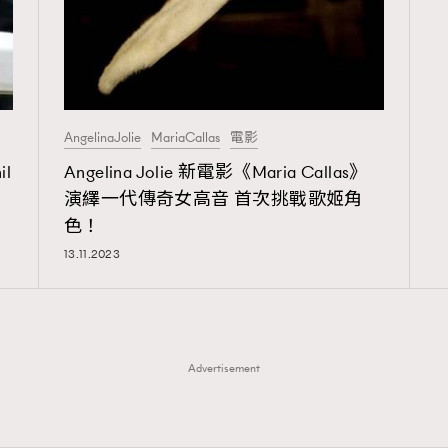
AngelinaJolie
MariaCallas
電影
l
Angelina Jolie 新電影《Maria Callas》
演繹一代傳奇女高音 首次挑戰歌姬角
TRENDING
色！
13.11.2023
ressLikeAParisienne
Empower
FigaroAesthetic
Advertisement