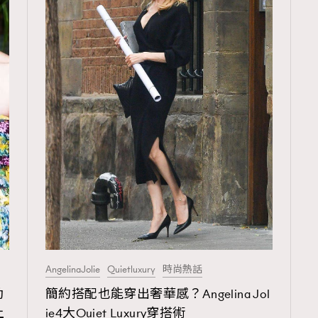
AngelinaJolie
Quietluxury
時尚熱話
動
簡約搭配也能穿出奢華感？Angelina Jol
上
ie4大Quiet Luxury穿搭術