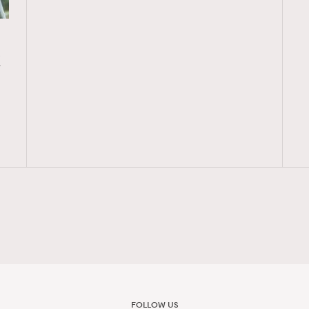
覽(
nmg.com.hk/privacy
) 閱讀本
更
資訊，本人同意新傳媒集團使用
FOLLOW US