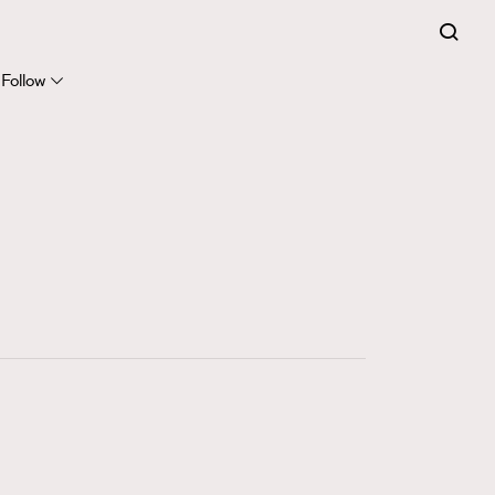
Follow
415
FigaroAstrology
424
FigaroBeauty
7
FigaroBeautyRitual
547
FigaroCeleb
281
FigaroCinéma
17
FigaroDigitalCover