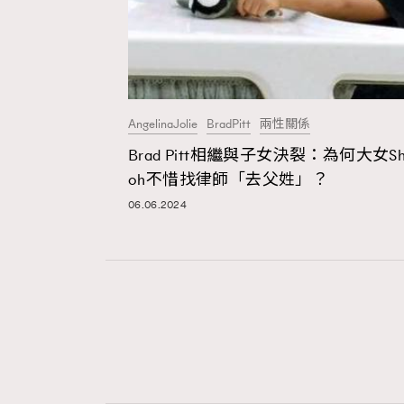
AngelinaJolie
BradPitt
兩性關係
Brad Pitt相繼與子女決裂：為何大女Shi
oh不惜找律師「去父姓」？
06.06.2024
AFrenchMind
D