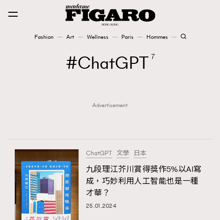
Fashion
Art
Wellness
Paris
Hommes
Fashion
ChatGPT
7
Art
Advertisement
Wellness
Karena Lam is On Our Cover
Paris
ChatGPT
文學
日本
九段理江芥川賞得獎作5%以AI寫
成，巧妙利用人工智能也是一種
Hommes
才華？
25.01.2024