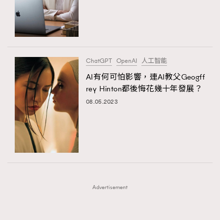
FigaroFrancais
41
FigaroGadget
1
FigaroHealth
647
FigaroHub
128
ChatGPT
OpenAI
人工智能
FigaroIcon
68
AI有何可怕影響，連AI教父Geogff
法國五月French May專訪四位香港文藝代表
FigaroInsight
156
rey Hinton都後悔花幾十年發展？
FigaroIssue
271
08.05.2023
TRENDING
FigaroJewellery
87
AFrenchMind
DressLikeAParisienne
FigaroLifestyle
230
EmpowerF
FashionWeek
FigaroAesthetic
FigaroLove
89
FigaroMasterclass
20
FigaroMusic
90
Advertisement
FigaroStyle
89
#FigaroIssue 容祖兒封面專訪｜追逐歌手夢
FigaroSubculture
14