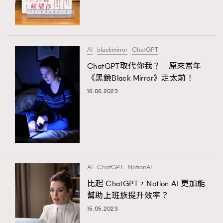
TRENDING
#FigaroExhibition 群星力撐MF X Leung Mo《See
AFrenchMind
3
You In My Dream》展覽
DressLikeAParisienne
1
AI
blackmirror
ChatGPT
EmpowerF
103
ChatGPT取代你我？｜原來當年
《黑鏡Black Mirror》走太前！
FashionWeek
191
16.06.2023
FigaroAesthetic
308
FigaroAstrology
416
FigaroBeauty
424
FigaroBeautyRitual
7
FigaroCeleb
547
#FigaroExhibition Wyman 揭曉 Figaro Exhibition
AI
ChatGPT
NotionAI
FigaroCinéma
281
第二站！
比起 ChatGPT，Notion AI 更加能
FigaroDigitalCover
17
幫助上班族提升效率？
FigaroExhibition
12
15.05.2023
FigaroExpert
1