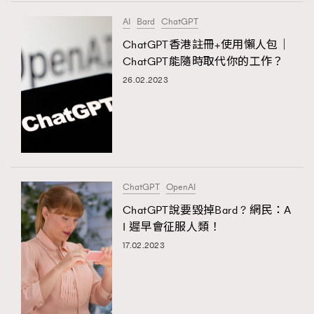
FigaroTalk
48
AI
Bard
ChatGPT
FigaroWatch
83
ChatGPT香港註冊+使用懶人包｜
Grooming&Fitness
38
ChatGPT能隨時取代你的工作？
HommesFashion
2
26.02.2023
HommeStyle
132
NoBagNoLife
349
People
53
#FigaroIssue 專訪陳漢娜Hanna與Takuro｜模特
TheFrenchWay
145
情侶談愛情
VAxChowSangSang
4
ChatGPT
OpenAI
WatchesWonder&Beyond
21
ChatGPT說要毀掉Bard ? 網民：A
WatchesWonder&Beyond
1
I 遲早會征服人類！
向ChanelN°5致敬
1
17.02.2023
大時代小事情
42
時尚熱話
537
時尚配飾
297