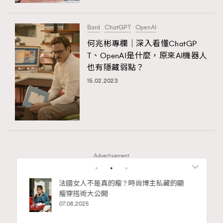
時裝心理學
2
當巨蟹座遇上處女座 Tyson Yoshi x 林家謙
煲劇日常
334
Bard
ChatGPT
OpenAI
玩物壯志
1
何兆彬專欄｜深入看懂ChatGP
T、OpenAI是什麼，原來AI機器人
也有隱藏弱點？
15.02.2023
本人已詳閱並同意遵守本文列明條款及細則。 請瀏覽
(
nmg.com.hk/privacy
) 閱讀本公司的私隱政策聲明。
Advertisement
本人願意接收新傳媒集團的最新消息及其他宣傳資訊，本人同意
新傳媒集團使用本人的個人資料於任何推廣用途。
bb安
法國女人不是真的瘦 ? 時尚博主私藏的顯
ife
瘦穿搭術大公開
術展香港
07.08.2025