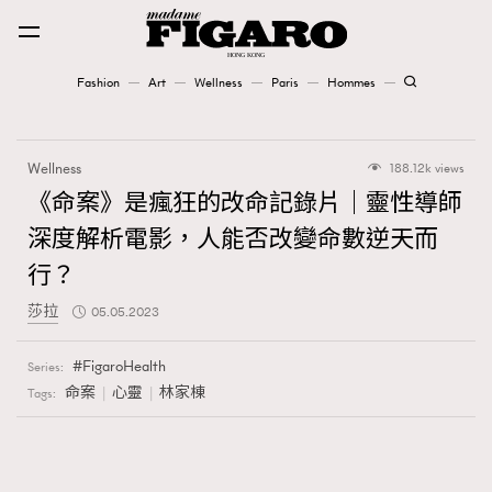
Fashion
Art
Wellness
Paris
Hommes
Fashion
Wellness
188.12k views
Art
《命案》是瘋狂的改命記錄片｜靈性導師
深度解析電影，人能否改變命數逆天而
Wellness
行？
Karena Lam is On Our Cover
莎拉
05.05.2023
Paris
FigaroHealth
Series:
命案
心靈
林家棟
Tags:
Hommes