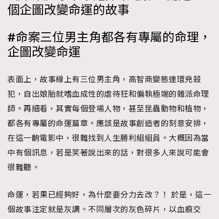
個企圖改變命運的故事
時裝心理學
2
當巨蟹座遇上處女座 Tyson Yoshi x 林家謙
煲劇日常
334
#命案三位男主角都各有專屬的命理，
玩物壯志
1
企圖改變命運
表面上，故事線上有三位男主角，高智商變態連環兇殺
犯，自出娘胎就嗜血成性的虐待狂和偏執極端的雜派命理
師。再細看，其實每個登場人物，甚至昆蟲動物和植物，
都各有專屬的命運篇章。應該是故事創造者的刻意安排，
本人已詳閱並同意遵守本文列明條款及細則。 請瀏覽
在這一齣電影中，很難找到人生勝利組組員。大概因為當
(
nmg.com.hk/privacy
) 閱讀本公司的私隱政策聲明。
中有個訊息，若是笑著說出來的話，對很多人來說可能會
本人願意接收新傳媒集團的最新消息及其他宣傳資訊，本人同意
新傳媒集團使用本人的個人資料於任何推廣用途。
很難聽。
命運，若果已經夠好，為什麼要分力去改？！ 於是，這一
個故事注定就是灰調。不同層次的灰色碎片，以血痕交