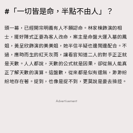
#「一切皆是命，半點不由人」？
頭一幕，已經開宗明義有人不願認命。林家棟飾演的相
士，擺好陣式正要為客人改命，案主是命盤大運入墓的鳳
姐，黃呈欣飾演的美美姐，她半信半疑也邊鬧邊配合。不
過，應時而生的紅天灰雨，讓看官知道二人的對手正正就
是天數。人人都說，天數的公式就是因果，卻從無人能真
正了解天數的演算。這盤數，從來都是似有還無，渺渺紛
紛地存在著。捉到，也像是捉不到，更莫說是要去操控。
Advertisement