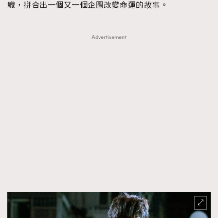
織，拼合出一個又一個企圖改變命運的故事。
About us
Collaboration Opportunity
Disclaimer
Privacy
New Media Group
|
Madame Figaro editions:
France
|
Greece
Advertisement
|
Japan
|
Portugal
|
Spain