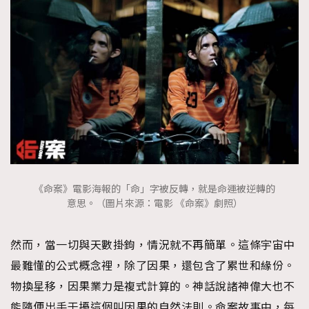
《命案》電影海報的「命」字被反轉，就是命運被逆轉的
意思。（圖片來源：電影 《命案》劇照）
然而，當一切與天數掛鉤，情況就不再簡單。這條宇宙中
最難懂的公式概念裡，除了因果，還包含了累世和緣份。
物換星移，因果業力是複式計算的。神話說諸神偉大也不
能隨便出手干擾這個叫因果的自然法則。命案故事中，每
TRENDING