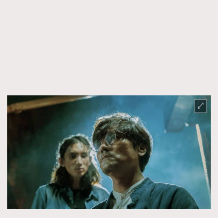
FigaroFrancais
41
FigaroGadget
1
FigaroHealth
647
FigaroHub
128
FigaroIcon
68
法國五月French May專訪四位香港文藝代表
FigaroInsight
156
FigaroIssue
271
FigaroJewellery
87
FigaroLifestyle
230
FigaroLove
89
FigaroMasterclass
20
FigaroMusic
90
FigaroStyle
89
#FigaroIssue 容祖兒封面專訪｜追逐歌手夢
FigaroSubculture
14