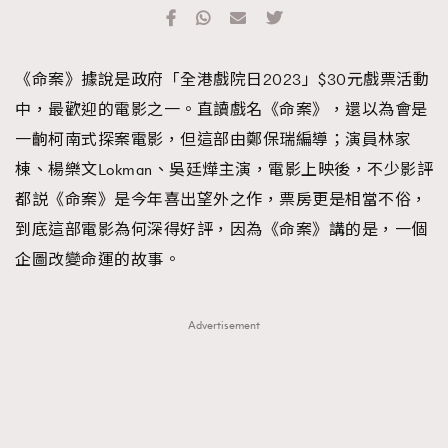
TRENDING
#FigaroExhibition 群星力撐MF X Leung Mo《See
AFrenchMind
3
《命案》據說是政府「全港戲院日2023」$30元戲票活動
You In My Dream》展覽
DressLikeAParisienne
1
中，最歡迎的電影之一。直讀戲名《命案》，還以為會是
EmpowerF
103
一齣柯南式探案電影，但這部由鄭保瑞編導；演員林家
FashionWeek
191
棟、楊樂文Lokman、吳廷燁主演，電影上映後，不少影評
FigaroAesthetic
308
都説《命案》是今年喜出望外之作，票房更是相當不俗，
FigaroAstrology
415
到底這部電影為何深得好評，因為《命案》講的是，一個
FigaroBeauty
424
企圖改變命運的故事。
FigaroBeautyRitual
7
FigaroCeleb
547
Advertisement
#FigaroExhibition Wyman 揭曉 Figaro Exhibition
FigaroCinéma
281
第二站！
FigaroDigitalCover
17
FigaroExhibition
12
FigaroExpert
1