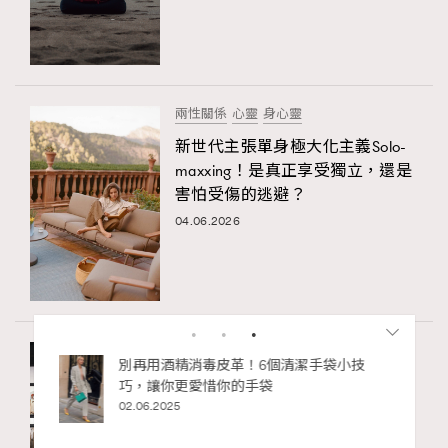
兩性關係
心靈
身心靈
新世代主張單身極大化主義Solo-
maxxing！是真正享受獨立，還是
害怕受傷的逃避？
04.06.2026
三月藝術月
心靈
藝術
展覽不是只看畫，而是療癒自
己！在展覽中找回內在平靜
RECOMMENDED
26.03.2026