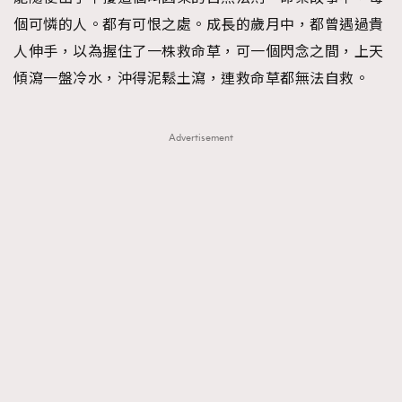
個可憐的人。都有可恨之處。成長的歲月中，都曾遇過貴
AFrenchMind
DressLikeAParisienne
人伸手，以為握住了一株救命草，可一個閃念之間，上天
EmpowerF
FashionWeek
FigaroAesthetic
傾瀉一盤冷水，沖得泥鬆土瀉，連救命草都無法自救。
Advertisement