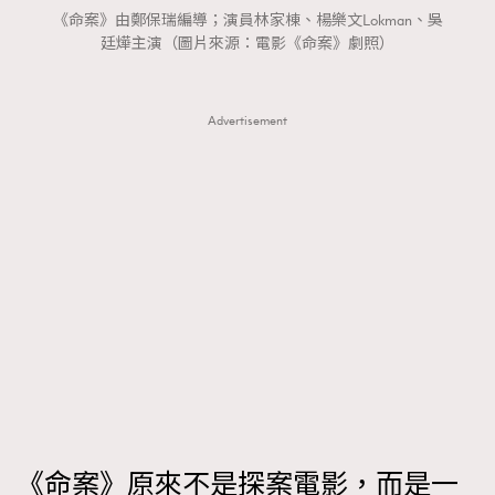
FigaroTalk
48
《命案》由鄭保瑞編導；演員林家棟、楊樂文Lokman、吳
FigaroWatch
83
廷燁主演（圖片來源：電影《命案》劇照）
Grooming&Fitness
38
HommesFashion
2
Advertisement
HommeStyle
132
NoBagNoLife
349
People
53
#FigaroIssue 專訪陳漢娜Hanna與Takuro｜模特
TheFrenchWay
145
情侶談愛情
VAxChowSangSang
4
WatchesWonder&Beyond
21
WatchesWonder&Beyond
1
向ChanelN°5致敬
1
大時代小事情
42
時尚熱話
537
《命案》原來不是探案電影，而是一
時尚配飾
297