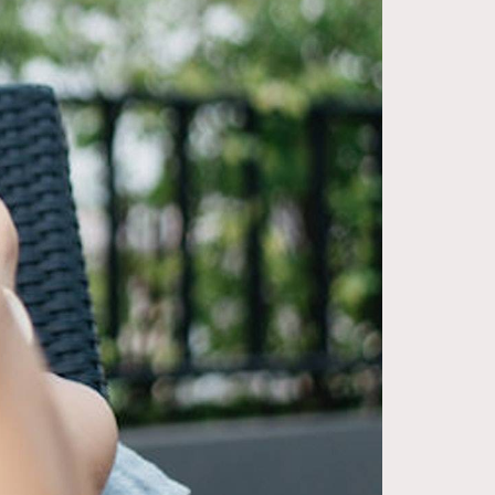
FigaroDigitalCover
12
FigaroExhibition
1
FigaroExpert
41
FigaroFrancais
1
FigaroGadget
647
FigaroHealth
128
FigaroHub
68
FigaroIcon
156
FigaroInsight