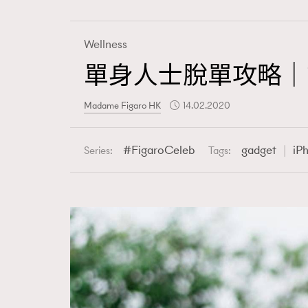
Wellness
單身人士脫單攻略｜
Fashion
Madame Figaro HK
14.02.2020
Art
FigaroCeleb
gadget
iP
Series:
Tags:
Wellness
Paris