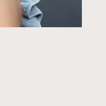
271
FigaroIssue
87
FigaroJewellery
230
FigaroLifestyle
89
FigaroLove
20
FigaroMasterclass
90
FigaroMusic
89
FigaroStyle
14
FigaroSubculture
48
FigaroTalk