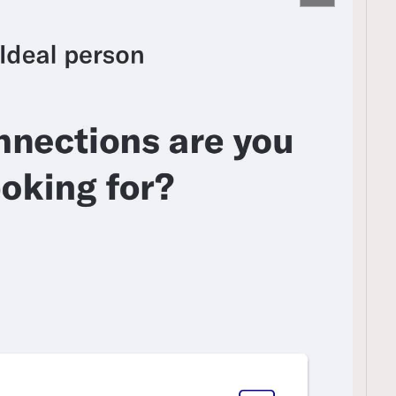
覽(
nmg.com.hk/privacy
) 閱讀本
資訊，本人同意新傳媒集團使用