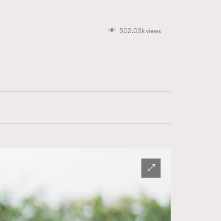
502.03k views
415
FigaroAstrology
424
FigaroBeauty
7
FigaroBeautyRitual
547
FigaroCeleb
281
FigaroCinéma
17