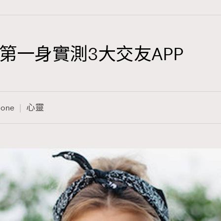
第一身實測3大交友APP
TRENDING
3
AFrenchMind
hone
心靈
1
DressLikeAParisienne
103
EmpowerF
191
FashionWeek
308
FigaroAesthetic