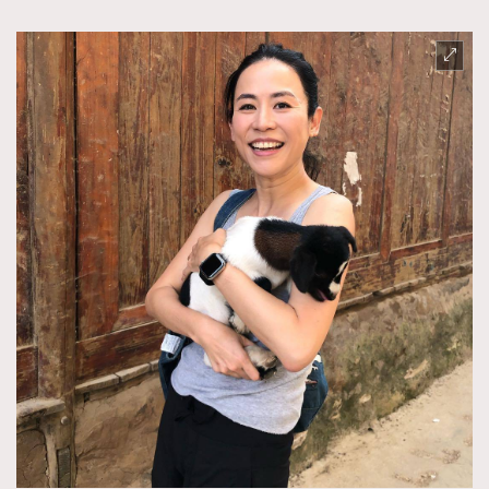
TRENDING
AFrenchMind
DressLikeAParisienne
EmpowerF
FashionWeek
FigaroAesthetic