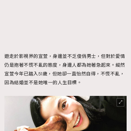
時裝心理學
2
當巨蟹座遇上處女座 Tyson Yoshi x 林家謙
煲劇日常
334
玩物壯志
1
遊走於影視界的宣萱，身邊並不乏俊俏男士，但對於愛情
仍是抱著不慌不亂的態度，身邊人都為她著急起來。縱然
宣萱今年已踏入51歲，但她卻一直怡然自得，不慌不亂，
本人已詳閱並同意遵守本文列明條款及細則。 請瀏覽
因為結婚並不是她唯一的人生目標。
(
nmg.com.hk/privacy
) 閱讀本公司的私隱政策聲明。
本人願意接收新傳媒集團的最新消息及其他宣傳資訊，本人同意
新傳媒集團使用本人的個人資料於任何推廣用途。