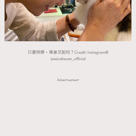
只要快樂，單身又如何？Credit: Instagram@
jessicahsuan_official
Advertisement