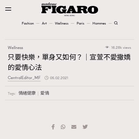
Fashion
Art
Wellness
Paris
Hommes
Fashion
Wellness
16.28k views
Art
只要快樂，單身又如何？｜宣萱不愛撒嬌
的愛情心法
Wellness
CentralEditor_MF
05.02.2021
Karena Lam is On Our Cover
情緒健康
愛情
Tags:
Paris
Hommes