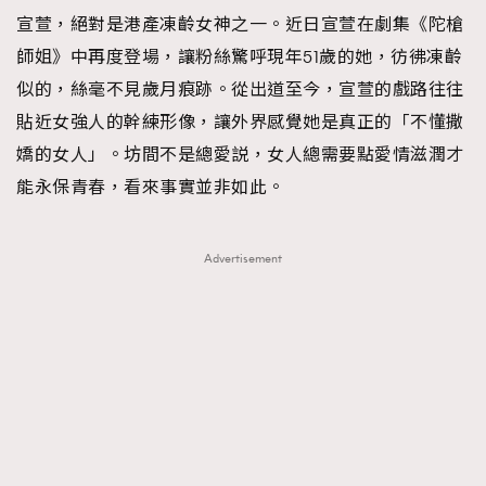
宣萱，絕對是港產凍齡女神之一。近日宣萱在劇集《陀槍
TRENDING
師姐》中再度登場，讓粉絲驚呼現年51歲的她，彷彿凍齡
#FigaroExhibition 群星力撐MF X Leung Mo《See
AFrenchMind
3
似的，絲毫不見歲月痕跡。從出道至今，宣萱的戲路往往
You In My Dream》展覽
DressLikeAParisienne
1
貼近女強人的幹練形像，讓外界感覺她是真正的「不懂撒
EmpowerF
103
嬌的女人」。坊間不是總愛説，女人總需要點愛情滋潤才
FashionWeek
191
能永保青春，看來事實並非如此。
FigaroAesthetic
308
FigaroAstrology
416
Advertisement
FigaroBeauty
424
FigaroBeautyRitual
7
FigaroCeleb
547
#FigaroExhibition Wyman 揭曉 Figaro Exhibition
FigaroCinéma
281
第二站！
FigaroDigitalCover
17
FigaroExhibition
12
FigaroExpert
1