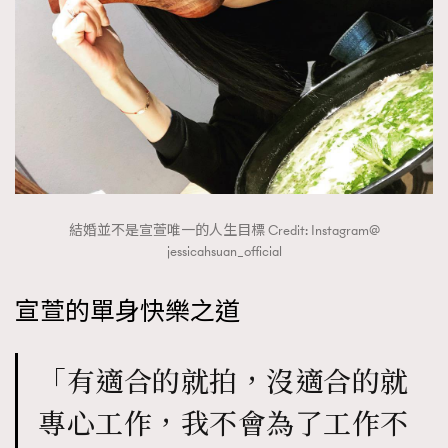
About us
Collaboration Opportunity
Disclaimer
Privacy
New Media Group
|
Madame Figaro editions:
France
|
Greece
|
Japan
|
Portugal
|
Spain
結婚並不是宣萱唯一的人生目標 Credit: Instagram@
jessicahsuan_official
宣萱的單身快樂之道
「有適合的就拍，沒適合的就
專心工作，我不會為了工作不