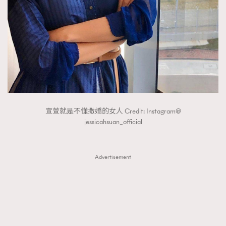
FigaroTalk
48
FigaroWatch
83
Grooming&Fitness
38
HommesFashion
2
HommeStyle
132
NoBagNoLife
349
People
53
#FigaroIssue 專訪陳漢娜Hanna與Takuro｜模特
宣萱就是不懂撒嬌的女人 Credit: Instagram@
TheFrenchWay
145
情侶談愛情
jessicahsuan_official
VAxChowSangSang
4
WatchesWonder&Beyond
21
Advertisement
WatchesWonder&Beyond
1
向ChanelN°5致敬
1
大時代小事情
42
時尚熱話
537
時尚配飾
297