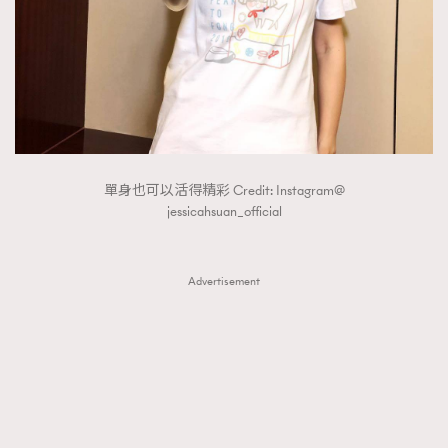
單身也可以活得精彩 Credit: Instagram@
jessicahsuan_official
Advertisement