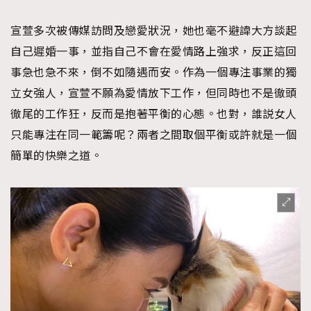
宣萱多次被傳媒訪問及戀愛狀況，她也毫不避諱大方談起
自己遲婚一事，並指自己不會在愛情路上強求，反正這回
事急也急不來，倒不如隨遇而安。作為一個專注事業的獨
立女強人，宣萱不願為愛情放下工作，但同時也不是徹頭
徹尾的工作狂，反而是抱著平衡的心態。也對，誰説女人
只能專注在同一範籌呢？兩者之間取個平衡或許就是一個
簡單的快樂之道。