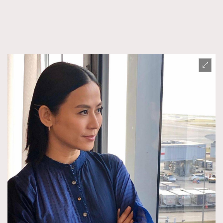
FigaroFrancais
41
FigaroGadget
1
FigaroHealth
647
FigaroHub
128
FigaroIcon
68
法國五月French May專訪四位香港文藝代表
FigaroInsight
156
FigaroIssue
271
FigaroJewellery
87
FigaroLifestyle
230
FigaroLove
89
FigaroMasterclass
20
FigaroMusic
90
FigaroStyle
89
#FigaroIssue 容祖兒封面專訪｜追逐歌手夢
FigaroSubculture
14