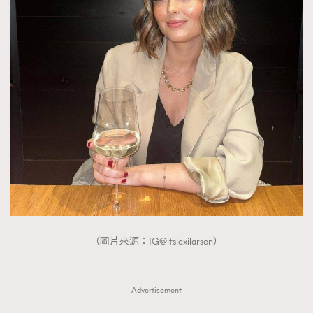
（圖片來源：IG@itslexilarson）
Advertisement