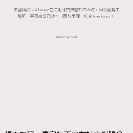
FigaroTalk
48
美國網紅Lexi Larson在使用社交媒體TiKToK時，因公開轉工
FigaroWatch
83
加薪一事而被公司炒。（圖片來源：IG@itslexilarson）
Grooming&Fitness
38
HommesFashion
2
Advertisement
HommeStyle
132
NoBagNoLife
349
People
53
#FigaroIssue 專訪陳漢娜Hanna與Takuro｜模特
TheFrenchWay
145
情侶談愛情
VAxChowSangSang
4
WatchesWonder&Beyond
21
WatchesWonder&Beyond
1
向ChanelN°5致敬
1
大時代小事情
42
時尚熱話
537
時尚配飾
297