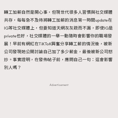
TRENDING
轉工加薪自然是開心事，但現世代很多人習慣與社交媒體
#FigaroExhibition 群星力撐MF X Leung Mo《See
AFrenchMind
3
共存，每每急不及待將轉工加薪的消息第一時間update在
You In My Dream》展覽
DressLikeAParisienne
1
IG等社交媒體上，但要知道天網灰灰疏而不漏，即使IG是
EmpowerF
103
private也好，社交媒體的一舉一動隨時會影響你的職場發
FashionWeek
191
展！早前有網紅在TiKToK興奮分享轉工薪的情況後，被新
FigaroAesthetic
308
公司發現她公開討論自己加了多少薪金，最後被新公司怒
FigaroAstrology
416
炒。事實證明，在發佈帖子前，應問自己一句：這會影響
FigaroBeauty
424
別人嗎？
FigaroBeautyRitual
7
FigaroCeleb
547
Advertisement
#FigaroExhibition Wyman 揭曉 Figaro Exhibition
FigaroCinéma
281
第二站！
FigaroDigitalCover
17
FigaroExhibition
12
FigaroExpert
1