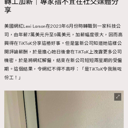
轉工加薪｜專家指不宜在社交媒體分
時裝心理學
2
享
當巨蟹座遇上處女座 Tyson Yoshi x 林家謙
煲劇日常
334
玩物壯志
1
美國網紅Lexi Larson在2023年6月份時轉職到一家科技公
司，由年薪7萬美元升至9萬美元，加薪幅度很大，因而高
興得在TiKToK分享這樁好事。但是當新公司知道她這樣公
開評論薪酬，於是擔心她日後會在TiKToK上洩露更多公司
機密，於是將網紅解僱，結束在新公司短短兩星期的受僱
期。這個結果，令網紅不得不高呼：「是TiKToK令我無咗
份工！」
本人已詳閱並同意遵守本文列明條款及細則。 請瀏覽
(
nmg.com.hk/privacy
) 閱讀本公司的私隱政策聲明。
本人願意接收新傳媒集團的最新消息及其他宣傳資訊，本人同意
新傳媒集團使用本人的個人資料於任何推廣用途。