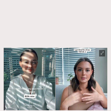
FigaroFrancais
41
FigaroGadget
1
FigaroHealth
647
FigaroHub
128
FigaroIcon
68
法國五月French May專訪四位香港文藝代表
FigaroInsight
156
FigaroIssue
271
FigaroJewellery
87
FigaroLifestyle
230
FigaroLove
89
FigaroMasterclass
20
FigaroMusic
90
FigaroStyle
89
#FigaroIssue 容祖兒封面專訪｜追逐歌手夢
FigaroSubculture
14