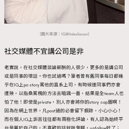
（圖片來源：IG@itslexilarson）
社交媒體不宜講公司是非
老實說，在社交媒體談論薪酬的人很少，更多的是講公司
或是同事的壞話。你也試過嗎？筆者曾有舊同事每日都幾
乎在IG上po story罵他的直系上司，有時候連同事們亦會
遭殃，以指桑罵槐的方法去暗諷一番，結果是全team人也
怕了他！即使是private，別人亦會將你的story cap圖啊！
因為在網上世界，凡post過的必會留下痕跡，小心小心！
而在個人IG上訴苦往往都有兩極化評論，有人認為始終平
台是屬於自己的，不喜歡的話就咪鬼睇，unfollow好了；