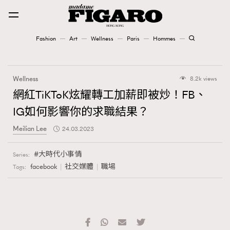
Fashion
Art
Wellness
Paris
Hommes
Fashion
Wellness
8.2k views
Art
網紅TiKToK炫耀轉工加薪即被炒！FB、
IG如何影響你的求職結果？
Wellness
Meilian Lee
24.03.2023
Karena Lam is On Our Cover
大時代小事情
Series:
Paris
facebook
社交媒體
職場
Tags:
Hommes