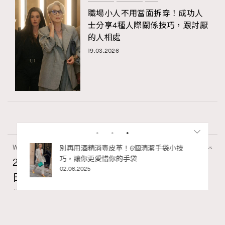
職場小人不用當面拆穿！成功人
士分享4種人際關係技巧，跟討厭
的人相處
19.03.2026
Wellness
70 views
私藏的顯
別再用酒精消毒皮革！6個清潔手袋小技
巧，讓你更愛惜你的手袋
2026年8月每周星座運程【8月9日至8月15
02.06.2025
日】
莎拉
15 hours ago
FigaroAstrology
Series: