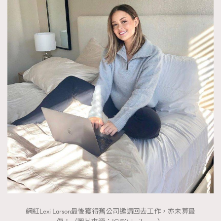
About us
Collaboration Opportunity
Disclaimer
Privacy
New Media Group
|
Madame Figaro editions:
France
|
Greece
|
Japan
|
Portugal
|
Spain
網紅Lexi Larson最後獲得舊公司邀請回去工作，亦未算最