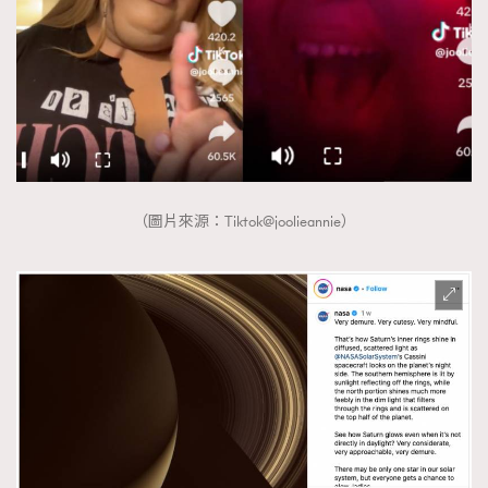
（圖片來源：Tiktok@joolieannie）
TRENDING
AFrenchMind
DressLikeAParisienne
EmpowerF
FashionWeek
FigaroAesthetic