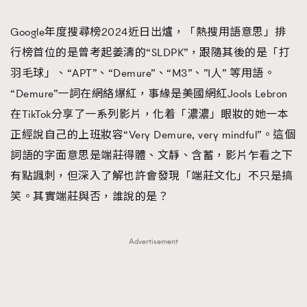
TRENDING
Google年度搜尋榜2024近日出爐，「熱搜用語意思」排
#FigaroExhibition 群星力撐MF X Leung Mo《See
AFrenchMind
3
行榜首位的是曾考起姜濤的“SLDPK”，跟隨其後的是「打
You In My Dream》展覽
DressLikeAParisienne
1
羽毛球」、“APT”、“Demure”、“M3”、”I人” 等用語。
EmpowerF
103
“Demure”一詞在網絡爆紅，事緣是美國網紅Jools Lebron
FashionWeek
191
在TikTok分享了一系列影片，化着「濃濃」眼妝的她一本
FigaroAesthetic
308
正經說自己的上班妝容“Very Demure, very mindful”。這個
FigaroAstrology
416
詞語的字面意思是端莊得體、文靜、含蓄，影片乍看之下
FigaroBeauty
424
有點諷刺，但深入了解也許會發現「端莊文化」不只是搞
FigaroBeautyRitual
7
笑。其實端莊與否，誰說的是？
FigaroCeleb
547
#FigaroExhibition Wyman 揭曉 Figaro Exhibition
FigaroCinéma
281
Advertisement
第二站！
FigaroDigitalCover
17
FigaroExhibition
12
FigaroExpert
1