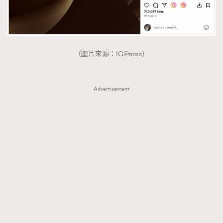
（圖片來源：IG@nasa）
Advertisement