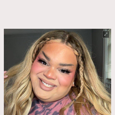
FigaroTalk
48
FigaroWatch
83
Grooming&Fitness
38
HommesFashion
2
HommeStyle
132
NoBagNoLife
349
People
53
#FigaroIssue 專訪陳漢娜Hanna與Takuro｜模特
TheFrenchWay
145
情侶談愛情
VAxChowSangSang
4
WatchesWonder&Beyond
21
WatchesWonder&Beyond
1
向ChanelN°5致敬
1
大時代小事情
42
時尚熱話
537
時尚配飾
297