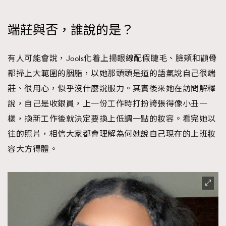
端莊與否，誰說的是？
有人可能會說，Jools化着上揚眼線配假睫毛、臉頰和顴骨
都掃上大範圍的胭脂，以她那頭頭是道的語氣說自己很端
莊、很用心，似乎沒什麼說服力。其實後來她在訪問解釋
說，自己是收銀員，上一份工作時打扮誇張得像小丑一
樣，換新工作後就決定要換上低調一點的妝容。看完她以
往的照片，相信大家都會理解為何她說自己現在的上班妝
容大方得體。