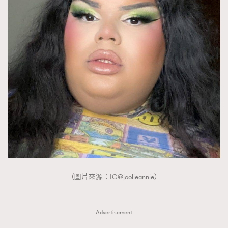
（圖片來源：IG@joolieannie）
Advertisement