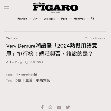
Fashion
Art
Wellness
Paris
Hommes
Fashion
Wellness
10.74k views
Art
Very Demure潮語登「2024熱搜用語意
思」排行榜！端莊與否，誰說的是？
Wellness
Ankie Pang
13.12.2024
Karena Lam is On Our Cover
FigaroInsight
Series:
Paris
心靈
生活
網絡熱話
Tags:
Hommes