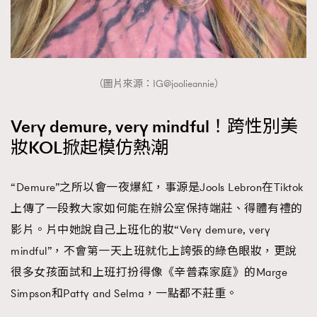
時裝心理學
2
當巨蟹座遇上處女座 Tyson Yoshi x 林家謙
煲劇日常
334
玩物壯志
1
（圖片來源：IG@joolieannie）
Very demure, very mindful！跨性別美
妝KOL掀起模仿熱潮
“Demure”之所以會一夜爆紅，事源是Jools Lebron在Tiktok
本人已詳閱並同意遵守本文列明條款及細則。 請瀏覽
上傳了一段教大家如何能在辦公室保持端莊、得體有禮的
(
nmg.com.hk/privacy
) 閱讀本公司的私隱政策聲明。
本人願意接收新傳媒集團的最新消息及其他宣傳資訊，本人同意
影片。片中她說自己上班化的妝“Very demure, very
新傳媒集團使用本人的個人資料於任何推廣用途。
mindful”，不會第一天上班就化上誇張的綠色眼妝，更說
很多女孩面試和上班打扮得像《辛普森家庭》的Marge
Simpson和Patty and Selma，一點都不莊重。