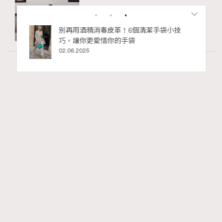
私藏的顯
別再用酒精消毒皮革！6個清潔手袋小技
巧，讓你更愛惜你的手袋
02.06.2025
Wellness
70 views
2026年8月每周星座運程【8月9日至8月15
RECOMMENDED
日】
莎拉
07.08.2026
FigaroAstrology
Series:
十二星座
星座運程
星相命理
Tags: