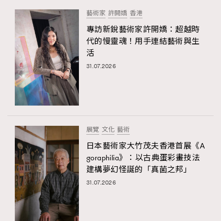
藝術家
許開嬌
香港
專訪新銳藝術家許開嬌：超越時
代的慢靈魂！用手連結藝術與生
活
31.07.2026
展覽
文化
藝術
日本藝術家大竹茂夫香港首展《A
goraphilia》：以古典蛋彩畫技法
建構夢幻怪誕的「真菌之邦」
31.07.2026