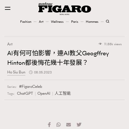
Fashion
Art
Wellness
Paris
Hommes
Fashion
Art
11.88k views
Art
AI有何可怕影響，連AI教父Geogffrey
Hinton都後悔花幾十年發展？
Wellness
Ho Siu Bun
08.05.2023
Karena Lam is On Our Cover
FigaroCeleb
Series:
Paris
ChatGPT
OpenAI
人工智能
Tags:
Hommes