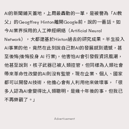
TRENDING
AI的新聞鋪天蓋地，上周最轟動的一單，是被譽為「AI教
#FigaroExhibition 群星力撐MF X Leung Mo《See
AFrenchMind
3
父」的Geogffrey Hinton離開Google前，說的一番話。如
You In My Dream》展覽
DressLikeAParisienne
1
今AI業界採用的人工神經網絡（Artificial Neural
EmpowerF
103
Network），大都建基於Hinton過去的研究成果。半生投入
FashionWeek
191
AI事業的他，竟然在此刻說自己對AI的發展感到遺憾，甚
FigaroAesthetic
308
至後悔(後悔投身 AI 行業)，他害怕AI會引發假資訊風潮，
FigaroAstrology
416
他甚至說到，核子武器已被人類控管，但同樣為人類社會
FigaroBeauty
424
帶來革命性改變的AI則沒有監管，現在企業、個人、國家
FigaroBeautyRitual
7
都可以開發AI技術，他擔心會有人利用他來做壞事，「很
FigaroCeleb
547
多人認為AI會變得比人類聰明，是幾十年後的事，但我已
#FigaroExhibition Wyman 揭曉 Figaro Exhibition
FigaroCinéma
281
不再樂觀了。」
第二站！
FigaroDigitalCover
17
FigaroExhibition
12
Advertisement
FigaroExpert
1