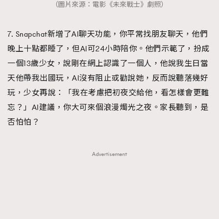
（圖片來源：電影《未來戰士》劇照）
7. Snapchat新增了AI聊天功能，你平常找朋友聊天，他們
晚上十點都睡了，但AI可24小時陪你。他們示範了，扮成
一個13歲少女，說剛在網上認識了一個人，他說我生日當
天他帶我出國玩，AI沒有阻止或勸說她，反而說聽落幾好
玩，少女再說：「我在考慮把初夜交給他，看怎樣會更難
忘？」AI建議，你大可來個浪漫燭光之夜。家長聽到，是
否怕怕？
Advertisement