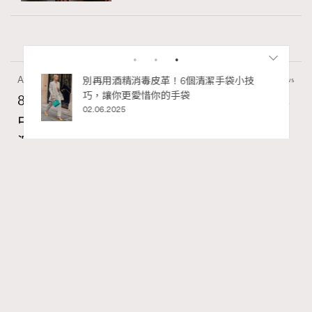
Art
7.2k views
私藏的顯
別再用酒精消毒皮革！6個清潔手袋小技
巧，讓你更愛惜你的手袋
8月香港藝術展覽：香港故宮文化博物館《城
02.06.2025
中一日》、遊戲迷必訪《游於藝乎》、《西
源里選畫》捕捉香港情懷
Ankie Pang
07.08.2026
RECOMMENDED
FigaroAesthetic
Series:
藝術
藝術展覽
香港故宮文化博物館
Tags: