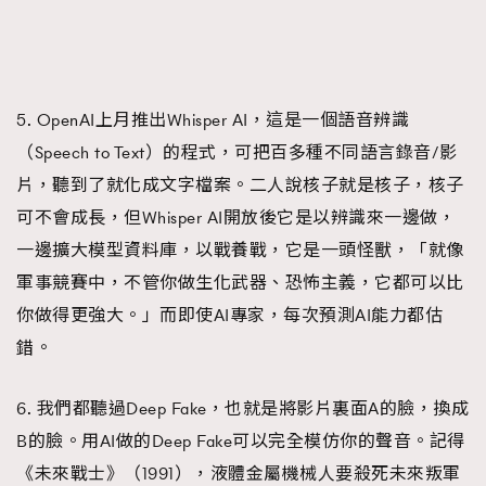
5. OpenAI上月推出Whisper AI，這是一個語音辨識
（Speech to Text）的程式，可把百多種不同語言錄音/影
片，聽到了就化成文字檔案。二人說核子就是核子，核子
可不會成長，但Whisper AI開放後它是以辨識來一邊做，
一邊擴大模型資料庫，以戰養戰，它是一頭怪獸，「就像
軍事競賽中，不管你做生化武器、恐怖主義，它都可以比
你做得更強大。」而即使AI專家，每次預測AI能力都估
錯。
6. 我們都聽過Deep Fake，也就是將影片裏面A的臉，換成
B的臉。用AI做的Deep Fake可以完全模仿你的聲音。記得
《未來戰士》（1991），液體金屬機械人要殺死未來叛軍