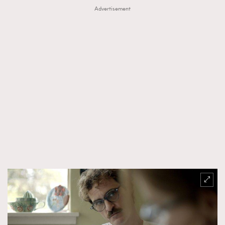
Advertisement
About us
Collaboration Opportunity
Disclaimer
Privacy
New Media Group
|
Madame Figaro editions:
France
|
Greece
|
Japan
|
Portugal
|
Spain