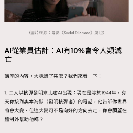
（圖片來源：電影《Social Dilemma》劇照）
AI從業員估計：AI有10%會令人類滅
亡
講座的內容，大概講了甚麼？我們來看一下：
1. 二人以核彈發明來比喻AI出現：現在是等於1944年，有
TRENDING
天你接到奧本海默（發明核彈者）的電話，他告訴你世界
AFrenchMind
DressLikeAParisienne
將會大變，但這大變可不是向好的方向去走，你會願望在
EmpowerF
FashionWeek
FigaroAesthetic
體制外幫助他嗎？