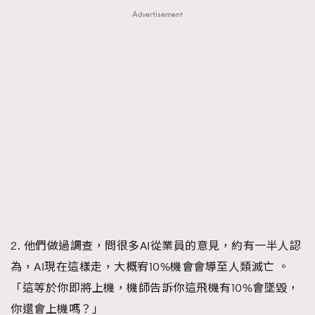
Advertisement
2. 他們做過調查，問很多AI從業員的意見，約有一半人認
為，AI現在這樣走，大概宥10%機會會導至人類滅亡 。
「這等於你即將上機，機師告訴你這飛機有10%會墜毀，
你還會上機嗎？」