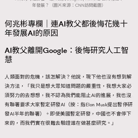
年發展？（圖片來源：CNN訪問截圖）
時裝心理學
2
當巨蟹座遇上處女座 Tyson Yoshi x 林家謙
煲劇日常
334
何兆彬專欄｜連AI教父都後悔花幾十
玩物壯志
1
年發展AI的原因
AI教父離開Google：後悔研究人工智
慧
人類面對的危機，該怎解決？他說，現下他也沒有想到解
本人已詳閱並同意遵守本文列明條款及細則。 請瀏覽
決方法，「我只是想大眾知道問題的嚴重性，我想大家必
(
nmg.com.hk/privacy
) 閱讀本公司的私隱政策聲明。
須努力的去想想，我不認為我們能阻止AI的進展，我也沒
本人願意接收新傳媒集團的最新消息及其他宣傳資訊，本人同意
有聯署要求大家暫定研發AI（按：指Elon Musk提出暫停研
新傳媒集團使用本人的個人資料於任何推廣用途。
發AI半年的聯署）。即使美國暫定研發，中國也不會停下
來的，而我們實在很難去驗證誰在做甚麼研究。」