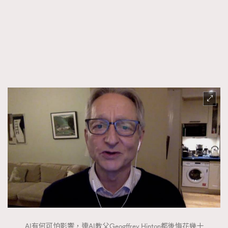
FigaroTalk
48
FigaroWatch
83
Grooming&Fitness
38
HommesFashion
2
HommeStyle
132
NoBagNoLife
349
People
53
#FigaroIssue 專訪陳漢娜Hanna與Takuro｜模特
TheFrenchWay
145
情侶談愛情
VAxChowSangSang
4
WatchesWonder&Beyond
21
WatchesWonder&Beyond
1
向ChanelN°5致敬
1
大時代小事情
42
時尚熱話
537
時尚配飾
297
AI有何可怕影響，連AI教父Geogffrey Hinton都後悔花幾十