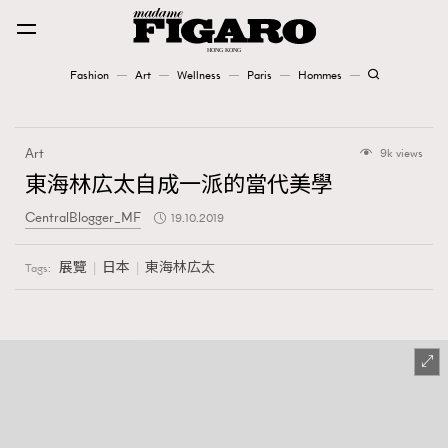
Fashion
Art
Wellness
Paris
Hommes
Fashion
Art
9k views
Art
東海林広太自成一派的當代美學
CentralBlogger_MF
19.10.2019
Wellness
Karena Lam is On Our Cover
展覽
日本
東海林広太
Tags:
Paris
Hommes