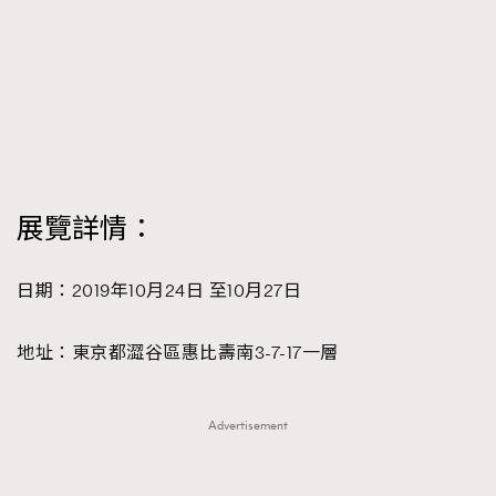
About us
Collaboration Opportunity
Disclaimer
Privacy
New Media Group
|
Madame Figaro editions:
France
|
Greece
|
Japan
|
Portugal
|
Spain
展覽詳情：
日期：2019年10月24日 至10月27日
地址：東京都澀谷區惠比壽南3-7-17一層
Advertisement