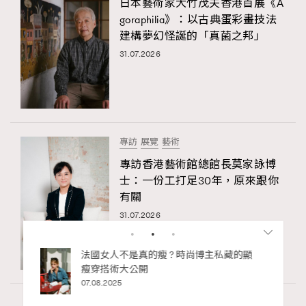
日本藝術家大竹茂夫香港首展《A
goraphilia》：以古典蛋彩畫技法
建構夢幻怪誕的「真菌之邦」
31.07.2026
專訪
展覽
藝術
專訪香港藝術館總館長莫家詠博
士：一份工打足30年，原來跟你
有關
31.07.2026
bb安
法國女人不是真的瘦 ? 時尚博主私藏的顯
ife
瘦穿搭術大公開
術展香港
07.08.2025