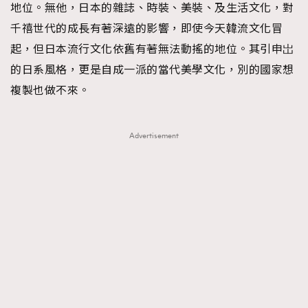
地位。無他，日本的雜誌、時裝、美裝、及生活文化，對
FigaroFrancais
41
千禧世代的成長有著深遠的影響，即使今天韓流文化冒
FigaroGadget
1
起，但日本流行文化依舊有著無法動搖的地位。其引申岀
FigaroHealth
647
的日系風格，更是自成一派的當代美學文化，別的國家想
FigaroHub
128
複製也做不來。
FigaroIcon
68
法國五月French May專訪四位香港文藝代表
FigaroInsight
156
Advertisement
FigaroIssue
271
FigaroJewellery
87
FigaroLifestyle
230
FigaroLove
89
FigaroMasterclass
20
FigaroMusic
90
FigaroStyle
89
#FigaroIssue 容祖兒封面專訪｜追逐歌手夢
FigaroSubculture
14