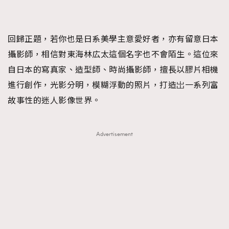
FigaroTalk
48
FigaroWatch
83
Grooming&Fitness
38
回歸正題，若你也是日系美學主意愛好者，亦有留意日本
HommesFashion
2
攝影師，相信對東海林広太這個名字也不會陌生。這位來
HommeStyle
132
自日本的寫真家、造型師、時尚攝影師，擅長以膠片相機
NoBagNoLife
349
進行創作，光影分明，模糊浮動的照片，打造岀一系列富
People
53
故事性的迷人影像世界。
#FigaroIssue 專訪陳漢娜Hanna與Takuro｜模特
TheFrenchWay
145
情侶談愛情
VAxChowSangSang
4
Advertisement
WatchesWonder&Beyond
21
WatchesWonder&Beyond
1
向ChanelN°5致敬
1
大時代小事情
42
時尚熱話
537
時尚配飾
297