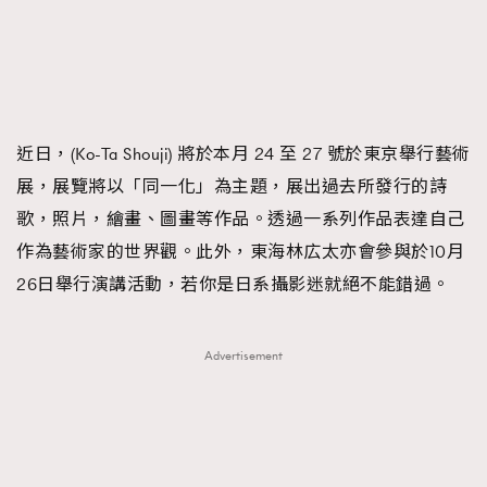
時裝心理學
2
當巨蟹座遇上處女座 Tyson Yoshi x 林家謙
煲劇日常
334
玩物壯志
1
近日，(Ko-Ta Shouji) 將於本月 24 至 27 號於東京舉行藝術
展，展覽將以「同一化」為主題，展出過去所發行的詩
歌，照片，繪畫、圖畫等作品。透過一系列作品表達自己
TRENDING
作為藝術家的世界觀。此外，東海林広太亦會參與於10月
26日舉行演講活動，若你是日系攝影迷就絕不能錯過。
AFrenchMind
DressLikeAParisienne
本人已詳閱並同意遵守本文列明條款及細則。 請瀏覽
EmpowerF
FashionWeek
FigaroAesthetic
(
nmg.com.hk/privacy
) 閱讀本公司的私隱政策聲明。
本人願意接收新傳媒集團的最新消息及其他宣傳資訊，本人同意
Advertisement
新傳媒集團使用本人的個人資料於任何推廣用途。