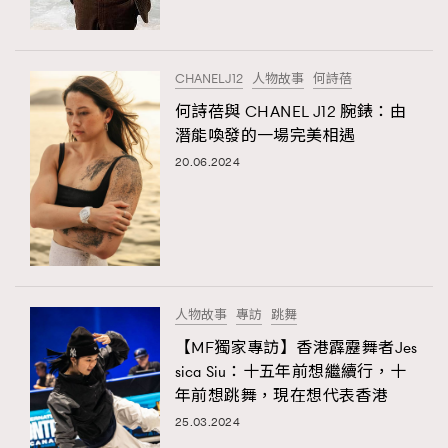
About us
Collaboration Opportunity
Disclaimer
Privacy
New Media Group
|
Madame Figaro editions:
France
|
Greece
CHANELJ12
人物故事
何詩蓓
|
Japan
|
Portugal
|
Spain
何詩蓓與 CHANEL J12 腕錶：由
潛能喚發的一場完美相遇
20.06.2024
TRENDING
AFrenchMind
DressLikeAParisienne
EmpowerF
FashionWeek
FigaroAesthetic
人物故事
專訪
跳舞
【MF獨家專訪】香港霹靂舞者Jes
sica Siu：十五年前想繼續行，十
年前想跳舞，現在想代表香港
25.03.2024