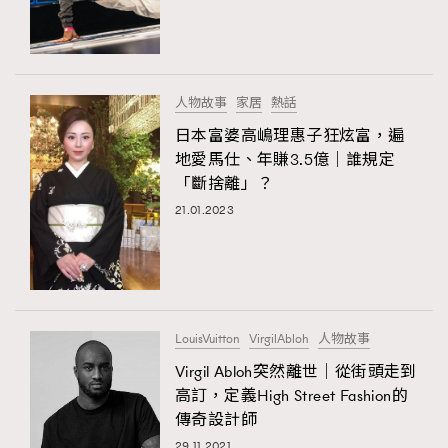
人物故事
家居
熱話
日本富婆高嶋理惠子狂炫富，遍
地愛馬仕、年賺3.5億｜誰規定
「斷捨離」？
21.01.2023
LouisVuitton
VirgilAbloh
人物故事
Virgil Abloh突然離世｜從街頭走到
高訂，定義High Street Fashion的
傳奇設計師
29.11.2021