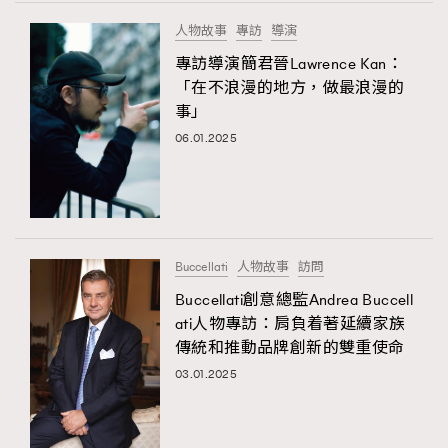
FigaroTalk
48
人物故事
專訪
導演
FigaroWatch
83
專訪導演簡君晉Lawrence Kan：
Grooming&Fitness
38
「在不浪漫的地方，做最浪漫的
HommesFashion
2
事」
HommeStyle
132
06.01.2025
NoBagNoLife
349
People
53
#FigaroIssue 專訪陳漢娜Hanna與Takuro｜模特
TheFrenchWay
145
情侶談愛情
VAxChowSangSang
4
Buccellati
人物故事
訪問
WatchesWonder&Beyond
21
Buccellati創意總監Andrea Buccell
WatchesWonder&Beyond
1
ati人物專訪：肩負着著延續家族
向ChanelN°5致敬
傳統和推動品牌創新的雙重使命
1
03.01.2025
大時代小事情
42
時尚熱話
537
時尚配飾
297