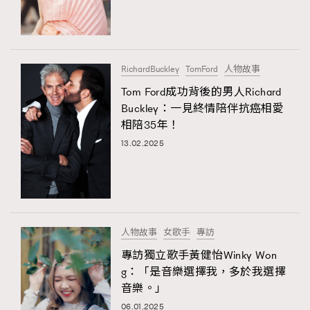
TRENDING
#FigaroExhibition 群星力撐MF X Leung Mo《See
AFrenchMind
3
You In My Dream》展覽
DressLikeAParisienne
1
RichardBuckley
TomFord
人物故事
EmpowerF
103
Tom Ford成功背後的男人Richard
Buckley：一見終情陪伴抗癌相愛
FashionWeek
191
相陪35年！
FigaroAesthetic
308
13.02.2025
FigaroAstrology
416
FigaroBeauty
424
FigaroBeautyRitual
7
FigaroCeleb
547
#FigaroExhibition Wyman 揭曉 Figaro Exhibition
人物故事
女歌手
專訪
FigaroCinéma
281
第二站！
專訪獨立歌手黃健怡Winky Won
FigaroDigitalCover
17
g：「是音樂選擇我，多於我選擇
FigaroExhibition
12
音樂。」
FigaroExpert
1
06.01.2025