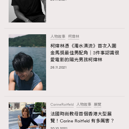
人物故事
柯煒林
柯煒林憑《濁水漂流》首次入圍
金馬獎最佳男配角｜3件事認識很
愛電影的陽光男孩柯煒林
26.11.2021
CarineRoitfeld
人物故事
展覽
法國時尚教母首個香港大型展
覽！Carine Roitfeld 有多厲害？
20.10.2021