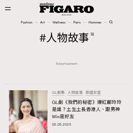
Fashion
Art
Wellness
Paris
Hommes
Fashion
人物故事
18
Art
Advertisement
Wellness
Karena Lam is On Our Cover
Paris
GL劇集
人物故事
泰國女星
GL劇《我們的秘密》爆紅鄺玲玲
是誰？土生土長香港人、跟男神
Hommes
Win是好友
05.05.2025