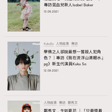
專訪混血兒新人Isabel Baker
13.09.2021
KukuSo
人物故事
專訪
學佛之人卻說最想一嘗殺人犯角
色？｜專訪《我在流浮山滴眼水.j
pg》新生代演員Kuku So
12.09.2021
人物故事
專訪
鄭秀文
鄭秀文﹒生如夏花 ｜「只要懷着