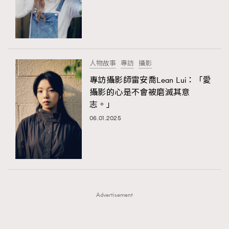
FigaroFrancais
41
FigaroGadget
1
FigaroHealth
647
FigaroHub
128
人物故事
專訪
攝影
FigaroIcon
68
專訪攝影師雷安喬Lean Lui：「愛
法國五月French May專訪四位香港文藝代表
FigaroInsight
156
攝影的心是不會被磨滅其意
志。」
FigaroIssue
271
06.01.2025
FigaroJewellery
87
FigaroLifestyle
230
FigaroLove
89
FigaroMasterclass
20
FigaroMusic
90
Advertisement
FigaroStyle
89
#FigaroIssue 容祖兒封面專訪｜追逐歌手夢
FigaroSubculture
14