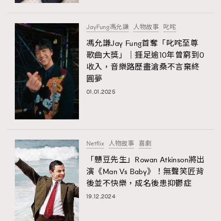
時裝心理學
2
當巨蟹座遇上處女座 Tyson Yoshi x 林家謙
煲劇日常
334
JayFung馮允謙
人物故事
叱咤
玩物壯志
1
馮允謙Jay Fung首奪「叱咤至尊
歌曲大獎」｜捱足逾10年曾窮到0
收入，音樂路歷盡滄桑不言棄終
圓夢
01.01.2025
本人已詳閱並同意遵守本文列明條款及細則。 請瀏覽
Netflix
人物故事
喜劇
(
nmg.com.hk/privacy
) 閱讀本公司的私隱政策聲明。
本人願意接收新傳媒集團的最新消息及其他宣傳資訊，本人同意
「戇豆先生」Rowan Atkinson將出
新傳媒集團使用本人的個人資料於任何推廣用途。
演《Man Vs Baby》！無聲笑匠背
後並不快樂，成名後患抑鬱症
19.12.2024