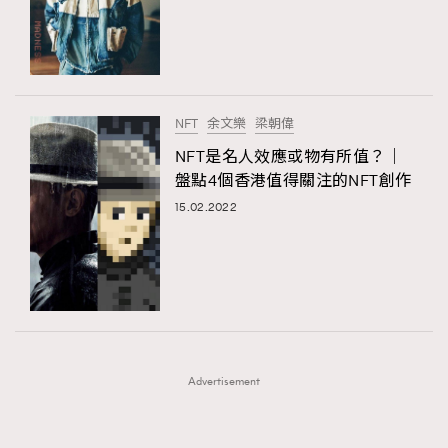
FigaroFrancais
41
AFrenchMind
DressLikeAParisienne
FigaroGadget
1
EmpowerF
FashionWeek
FigaroAesthetic
FigaroHealth
647
FigaroHub
128
NFT
余文樂
梁朝偉
FigaroIcon
68
NFT是名人效應或物有所值？｜
法國五月French May專訪四位香港文藝代表
FigaroInsight
156
盤點4個香港值得關注的NFT創作
FigaroIssue
271
15.02.2022
FigaroJewellery
87
FigaroLifestyle
230
FigaroLove
89
FigaroMasterclass
20
FigaroMusic
90
Advertisement
FigaroStyle
89
#FigaroIssue 容祖兒封面專訪｜追逐歌手夢
FigaroSubculture
14