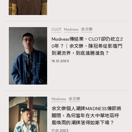
TRENDING
#FigaroExhibition 群星力撐MF X Leung Mo《See
AFrenchMind
3
You In My Dream》展覽
DressLikeAParisienne
1
CLOT
Madness
余文樂
EmpowerF
103
Madness傳結業、CLOT卻仍屹立2
0年？｜余文樂、陳冠希從影壇鬥
FashionWeek
191
到潮流界，到底誰勝誰負？
FigaroAesthetic
308
18.01.2023
FigaroAstrology
416
FigaroBeauty
424
FigaroBeautyRitual
7
FigaroCeleb
547
#FigaroExhibition Wyman 揭曉 Figaro Exhibition
Madness
余文樂
FigaroCinéma
281
第二站！
余文樂個人潮牌MADNESS傳即將
FigaroDigitalCover
17
關閉，為何當年在大中華地區呼
FigaroExhibition
12
風喚雨的潮牌落得如斯下場？
TRENDING
FigaroExpert
1
17.01.2023