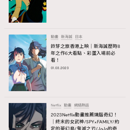
動畫
新海誠
日本
鈴芽之旅香港上映｜新海誠歷時8
年之作6大看點、彩蛋入場前必
看！
01.03.2023
Netflix
動畫
網絡熱話
2023Netflix動畫推薦燒腦奇幻！
｜終末的女武神/SPY×FAMILY/約
定的夢幻島/鬼滅之刃/JoJo的奇