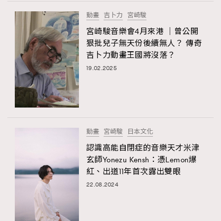
FigaroTalk
48
動畫
吉卜力
宮崎駿
FigaroWatch
83
宮崎駿音樂會4月來港 ｜曾公開
Grooming&Fitness
38
狠批兒子無天份後續無人？ 傳奇
HommesFashion
2
吉卜力動畫王國將沒落？
HommeStyle
132
19.02.2025
NoBagNoLife
349
People
53
#FigaroIssue 專訪陳漢娜Hanna與Takuro｜模特
TheFrenchWay
145
情侶談愛情
VAxChowSangSang
4
動畫
宮崎駿
日本文化
WatchesWonder&Beyond
21
認識高能自閉症的音樂天才米津
WatchesWonder&Beyond
1
玄師Yonezu Kensh：憑Lemon爆
向ChanelN°5致敬
紅、出道11年首次露出雙眼
1
22.08.2024
大時代小事情
42
時尚熱話
537
時尚配飾
297