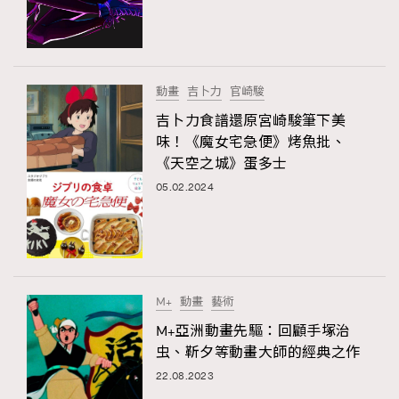
動畫
吉卜力
官崎駿
吉卜力食譜還原宮崎駿筆下美
味！《魔女宅急便》烤魚批、
《天空之城》蛋多士
05.02.2024
M+
動畫
藝術
M+亞洲動畫先驅：回顧手塚治
虫、靳夕等動畫大師的經典之作
22.08.2023