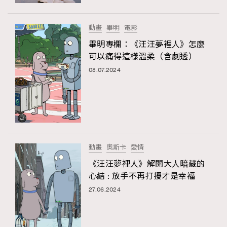
時裝心理學
2
當巨蟹座遇上處女座 Tyson Yoshi x 林家謙
煲劇日常
334
動畫
畢明
電影
玩物壯志
1
畢明專欄：《汪汪夢裡人》怎麼
可以痛得這樣溫柔（含劇透）
08.07.2024
本人已詳閱並同意遵守本文列明條款及細則。 請瀏覽
動畫
奧斯卡
愛情
(
nmg.com.hk/privacy
) 閱讀本公司的私隱政策聲明。
本人願意接收新傳媒集團的最新消息及其他宣傳資訊，本人同意
《汪汪夢裡人》解開大人暗藏的
新傳媒集團使用本人的個人資料於任何推廣用途。
心結 : 放手不再打擾才是幸福
27.06.2024