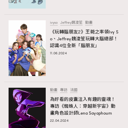
About us
Collaboration Opportunity
Disclaimer
Privacy
New Media Group
|
Madame Figaro editions:
France
|
Greece
ivyso
Jeffrey魏浚笙
動畫
|
Japan
|
Portugal
|
Spain
《玩轉腦朋友2》王菀之率領Ivy S
o、Jeffrey魏浚笙玩轉大腦總部！
認識4位全新「腦朋友」
TRENDING
11.06.2024
AFrenchMind
DressLikeAParisienne
EmpowerF
FashionWeek
FigaroAesthetic
動畫
專訪
法國
為好看的皮囊注入有趣的靈魂！
專訪《蜘蛛人：穿越新宇宙》動
畫角色設計師Lena Sayaphoum
22.04.2024