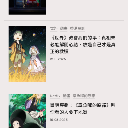
TRENDING
#FigaroExhibition 群星力撐MF X Leung Mo《See
AFrenchMind
3
You In My Dream》展覽
DressLikeAParisienne
1
世外
動畫
香港電影
EmpowerF
103
《世外》教會我們的事：真相未
必能解開心結，放過自己才是真
FashionWeek
191
正的救贖
FigaroAesthetic
308
12.11.2025
FigaroAstrology
416
FigaroBeauty
424
FigaroBeautyRitual
7
FigaroCeleb
547
#FigaroExhibition Wyman 揭曉 Figaro Exhibition
Netflix
動畫
章魚嗶的原罪
FigaroCinéma
281
第二站！
畢明專欄：《章魚嗶的原罪》叫
FigaroDigitalCover
17
你看的人要下地獄
FigaroExhibition
12
19.08.2025
FigaroExpert
1