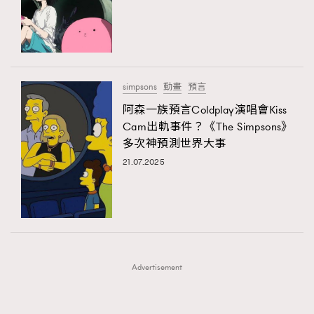
FigaroFrancais
41
FigaroGadget
1
FigaroHealth
647
FigaroHub
128
simpsons
動畫
預言
FigaroIcon
68
阿森一族預言Coldplay演唱會Kiss
法國五月French May專訪四位香港文藝代表
FigaroInsight
156
Cam出軌事件？《The Simpsons》
多次神預測世界大事
FigaroIssue
271
21.07.2025
FigaroJewellery
87
FigaroLifestyle
230
FigaroLove
89
FigaroMasterclass
20
FigaroMusic
90
Advertisement
FigaroStyle
89
#FigaroIssue 容祖兒封面專訪｜追逐歌手夢
FigaroSubculture
14