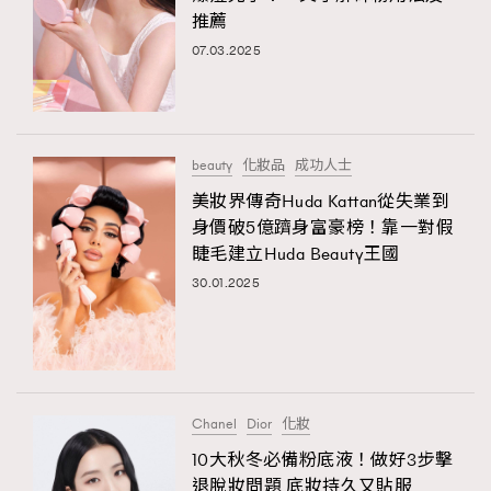
推薦
07.03.2025
beauty
化妝品
成功人士
美妝界傳奇Huda Kattan從失業到
身價破5億躋身富豪榜！靠一對假
睫毛建立Huda Beauty王國
30.01.2025
Chanel
Dior
化妝
10大秋冬必備粉底液！做好3步擊
退脫妝問題 底妝持久又貼服