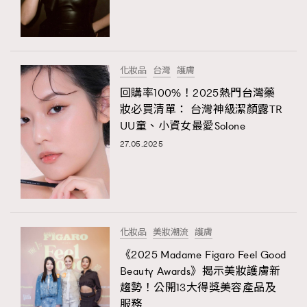
化妝品
台灣
護膚
回購率100%！2025熱門台灣藥
妝必買清單： 台灣神級潔顏露TR
UU童、小資女最愛Solone
27.05.2025
化妝品
美妝潮流
護膚
《2025 Madame Figaro Feel Good
Beauty Awards》揭示美妝護膚新
趨勢！公開13⼤得獎美容產品及
服務