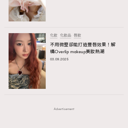
FigaroFrancais
41
FigaroGadget
1
FigaroHealth
647
FigaroHub
128
化妝
化妝品
唇妝
FigaroIcon
68
不用微整卻能打造豐唇效果！解
法國五月French May專訪四位香港文藝代表
FigaroInsight
156
構Overlip makeup美妝熱潮
FigaroIssue
271
03.09.2025
FigaroJewellery
87
FigaroLifestyle
230
FigaroLove
89
FigaroMasterclass
20
FigaroMusic
90
Advertisement
FigaroStyle
89
#FigaroIssue 容祖兒封面專訪｜追逐歌手夢
FigaroSubculture
14