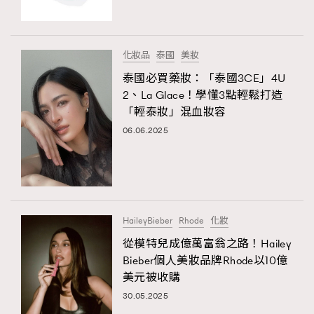
About us
Collaboration Opportunity
Disclaimer
Privacy
New Media Group
|
Madame Figaro editions:
France
|
Greece
化妝品
泰國
美妝
|
Japan
|
Portugal
|
Spain
泰國必買藥妝：「泰國3CE」4U
2、La Glace！學懂3點輕鬆打造
「輕泰妝」混血妝容
TRENDING
06.06.2025
AFrenchMind
DressLikeAParisienne
EmpowerF
FashionWeek
FigaroAesthetic
HaileyBieber
Rhode
化妝
從模特兒成億萬富翁之路！Hailey
Bieber個人美妝品牌Rhode以10億
美元被收購
30.05.2025