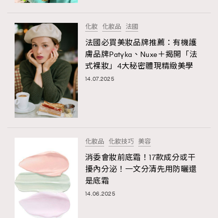
時裝心理學
2
當巨蟹座遇上處女座 Tyson Yoshi x 林家謙
煲劇日常
334
化妝
化妝品
法國
玩物壯志
1
法國必買美妝品牌推薦：有機護
膚品牌Patyka、Nuxe＋揭開「法
式裸妝」4大秘密體現精緻美學
14.07.2025
本人已詳閱並同意遵守本文列明條款及細則。 請瀏覽
化妝品
化妝技巧
美容
(
nmg.com.hk/privacy
) 閱讀本公司的私隱政策聲明。
本人願意接收新傳媒集團的最新消息及其他宣傳資訊，本人同意
消委會妝前底霜！17款成分或干
新傳媒集團使用本人的個人資料於任何推廣用途。
擾內分泌！一文分清先用防曬還
是底霜
14.06.2025