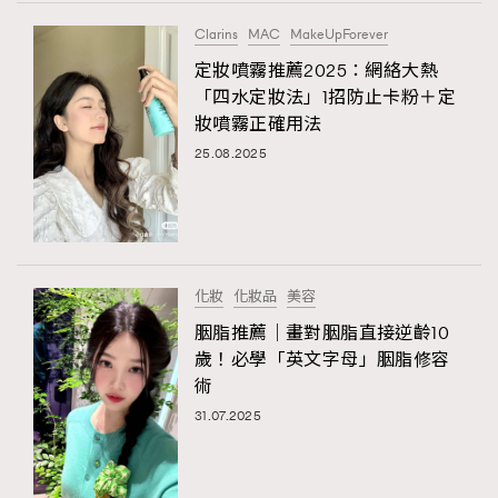
FigaroTalk
48
Clarins
MAC
MakeUpForever
FigaroWatch
83
定妝噴霧推薦2025：網絡大熱
Grooming&Fitness
38
「四水定妝法」1招防止卡粉＋定
HommesFashion
2
妝噴霧正確用法
HommeStyle
132
25.08.2025
NoBagNoLife
349
People
53
#FigaroIssue 專訪陳漢娜Hanna與Takuro｜模特
TheFrenchWay
145
情侶談愛情
VAxChowSangSang
4
化妝
化妝品
美容
WatchesWonder&Beyond
21
胭脂推薦｜畫對胭脂直接逆齡10
WatchesWonder&Beyond
1
歲！必學「英文字母」胭脂修容
向ChanelN°5致敬
術
1
31.07.2025
大時代小事情
42
時尚熱話
537
時尚配飾
297