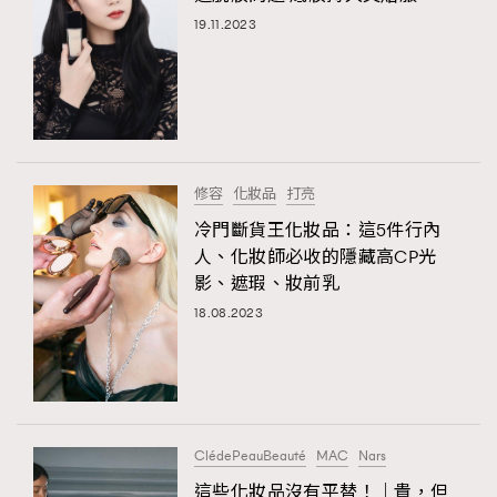
19.11.2023
修容
化妝品
打亮
冷門斷貨王化妝品：這5件行內
人、化妝師必收的隱藏高CP光
影、遮瑕、妝前乳
18.08.2023
ClédePeauBeauté
MAC
Nars
這些化妝品沒有平替！｜貴，但