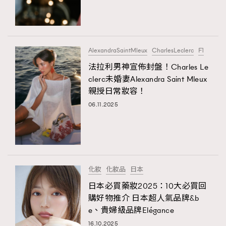
TRENDING
#FigaroExhibition 群星力撐MF X Leung Mo《See
AFrenchMind
3
You In My Dream》展覽
DressLikeAParisienne
1
AlexandraSaintMleux
CharlesLeclerc
F1
EmpowerF
103
法拉利男神宣佈封盤！Charles Le
clerc未婚妻Alexandra Saint Mleux
FashionWeek
191
親授日常妝容！
FigaroAesthetic
308
06.11.2025
FigaroAstrology
416
FigaroBeauty
424
FigaroBeautyRitual
7
FigaroCeleb
547
#FigaroExhibition Wyman 揭曉 Figaro Exhibition
化妝
化妝品
日本
FigaroCinéma
281
第二站！
日本必買藥妝2025：10大必買回
FigaroDigitalCover
17
購好物推介 日本超人氣品牌&b
FigaroExhibition
12
e、貴婦級品牌Elégance
FigaroExpert
1
16.10.2025