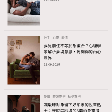
分手
心靈
愛情
夢見前任不等於想復合？心理學
家解析夢境意思，揭開你的內心
世界
22.09.2025
愛情
時裝穿搭
秋冬穿搭
讓曖昧對象留下好印象的脫單貼
士：好感度秒增的6套約會穿搭