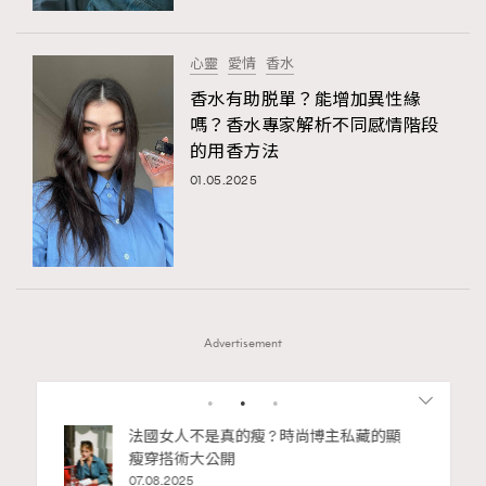
心靈
愛情
香水
香水有助脱單？能增加異性緣
嗎？香水專家解析不同感情階段
的用香方法
01.05.2025
Advertisement
1
2
3
4
5
6
7
私藏的顯
別再用酒精消毒皮革！6個清潔手袋小技
巧，讓你更愛惜你的手袋
02.06.2025