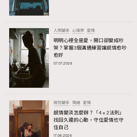
TRENDING
#FigaroExhibition 群星力撐MF X Leung Mo《See
AFrenchMind
3
You In My Dream》展覽
DressLikeAParisienne
1
人際關係
心理學
愛情
EmpowerF
103
明明心裡全是愛，開口卻變成吵
架？掌握3個溝通練習讓感情愈吵
FashionWeek
191
愈好
FigaroAesthetic
308
07.07.2026
FigaroAstrology
415
FigaroBeauty
424
FigaroBeautyRitual
7
FigaroCeleb
547
#FigaroExhibition Wyman 揭曉 Figaro Exhibition
兩性關係
情緒
愛情
FigaroCinéma
281
第二站！
感情變淡怎麼辦？「4 x 2法則」
FigaroDigitalCover
17
找回久違的心動，守住愛情也守
FigaroExhibition
12
住自己
FigaroExpert
1
17.06.2026