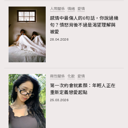
FigaroTalk
48
人際關係
情緒
愛情
FigaroWatch
83
感情中最傷人的6句話，你說過幾
Grooming&Fitness
38
句？憤怒背後不過是渴望理解與
HommesFashion
2
被愛
HommeStyle
132
28.04.2026
NoBagNoLife
349
People
53
#FigaroIssue 專訪陳漢娜Hanna與Takuro｜模特
TheFrenchWay
145
情侶談愛情
VAxChowSangSang
4
兩性關係
化妝
愛情
WatchesWonder&Beyond
21
第一次約會就素顏：年輕人正在
WatchesWonder&Beyond
1
重新定義戀愛起點
向ChanelN°5致敬
1
25.03.2026
大時代小事情
42
時尚熱話
537
時尚配飾
297