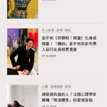
名人故事
愛情
熱話
金宇彬《許願吧！精靈》化身成
精靈！「醜帥」金宇彬告訴你男
人品行比長相更重要
07.10.2025
TRENDING
AFrenchMind
DressLikeAParisienne
EmpowerF
FashionWeek
FigaroAesthetic
心靈
情緒健康
愛情
總是遇到錯的人？法國心理學家
解構「吸渣體質」的愛情盲點
06.10.2025