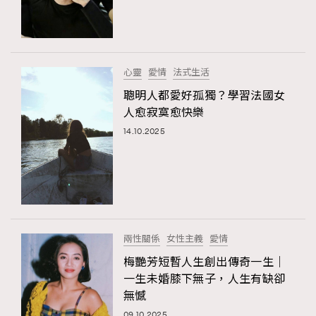
心靈
愛情
法式生活
聰明人都愛好孤獨？學習法國女
人愈寂寞愈快樂
14.10.2025
兩性關係
女性主義
愛情
梅艷芳短暫人生創出傳奇一生｜
一生未婚膝下無子，人生有缺卻
無憾
09.10.2025