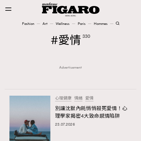
Fashion
Art
Wellness
Paris
Hommes
Fashion
愛情
330
Art
Advertisement
Wellness
Karena Lam is On Our Cover
Paris
心理健康
情緒
愛情
別讓沈默內耗悄悄殺死愛情！心
理學家揭密4大致命感情陷阱
Hommes
23.07.2026