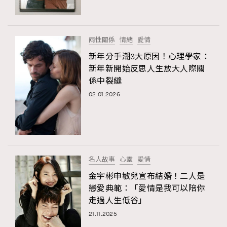
About us
Collaboration Opportunity
Disclaimer
Privacy
New Media Group
|
Madame Figaro editions:
France
|
Greece
兩性關係
情緒
愛情
|
Japan
|
Portugal
|
Spain
新年分手潮3大原因！心理學家：
新年新開始反思人生放大人際關
係中裂縫
02.01.2026
名人故事
心靈
愛情
金宇彬申敏兒宣布結婚！二人是
戀愛典範：「愛情是我可以陪你
走過人生低谷」
21.11.2025