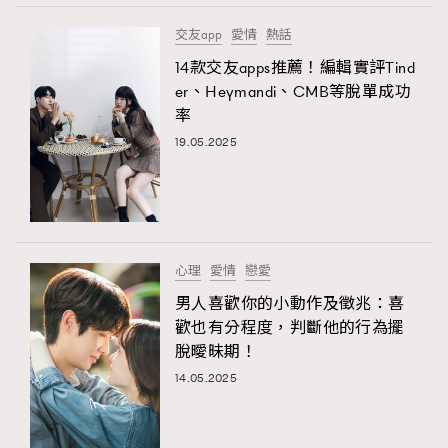
交友app
愛情
熱話
14款交友apps推薦！編輯實評Tind
er、Heymandi、CMB等脫單成功
率
19.05.2025
心理
愛情
戀愛
男人喜歡你的小動作及徵兆：喜
歡也有分程度，判斷他的行為擺
脫曖昧期！
14.05.2025