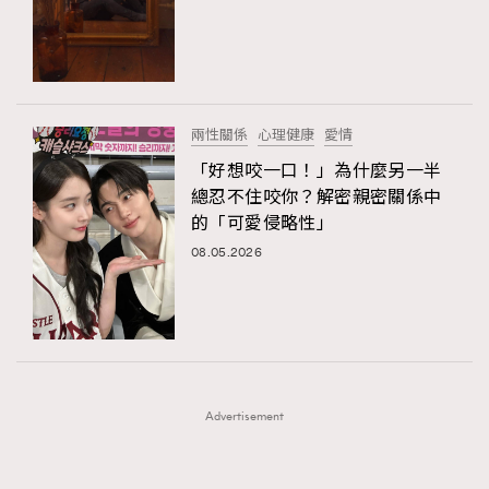
FigaroFrancais
41
FigaroGadget
1
FigaroHealth
647
FigaroHub
128
兩性關係
心理健康
愛情
FigaroIcon
68
「好想咬一口！」為什麼另一半
法國五月French May專訪四位香港文藝代表
FigaroInsight
156
總忍不住咬你？解密親密關係中
的「可愛侵略性」
FigaroIssue
271
08.05.2026
FigaroJewellery
87
FigaroLifestyle
230
FigaroLove
89
FigaroMasterclass
20
FigaroMusic
90
Advertisement
FigaroStyle
89
#FigaroIssue 容祖兒封面專訪｜追逐歌手夢
FigaroSubculture
14