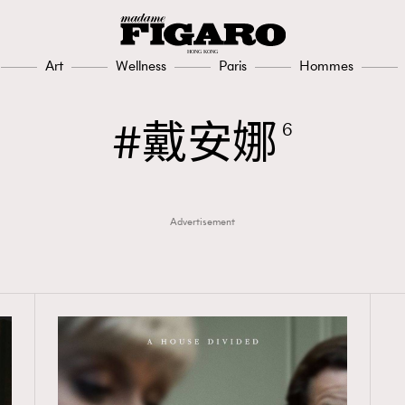
Art
Wellness
Paris
Hommes
TRENDING
3
AFrenchMind
戴安娜
6
1
DressLikeAParisienne
103
EmpowerF
Advertisement
191
FashionWeek
308
FigaroAesthetic