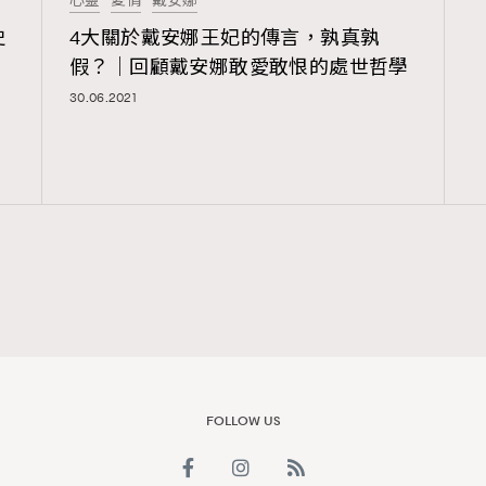
心靈
愛情
戴安娜
史
4大關於戴安娜王妃的傳言，孰真孰
假？｜回顧戴安娜敢愛敢恨的處世哲學
覽(
nmg.com.hk/privacy
) 閱讀本
30.06.2021
資訊，本人同意新傳媒集團使用
FOLLOW US