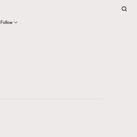
Follow
416
FigaroAstrology
424
FigaroBeauty
7
FigaroBeautyRitual
547
FigaroCeleb
281
FigaroCinéma
17
FigaroDigitalCover
12