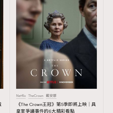
Netflix
TheCrown
戴安娜
戴
《The Crown王冠》第5季即將上映｜具
皇室爭議事件的6大精彩看點