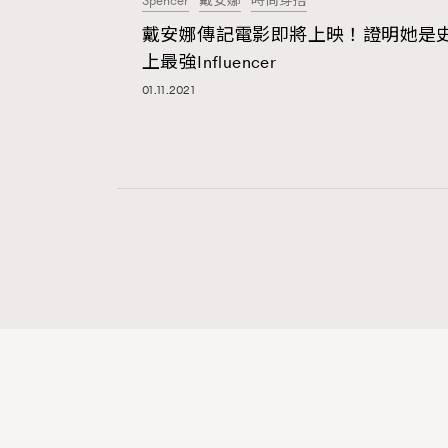
Spencer
戴安娜
時尚穿搭
戴安娜傳記電影即將上映！證明她是
上最強Influencer
本人已詳閱並同意遵守本文列明條款及細則。 請瀏
公司的私隱政策聲明。
01.11.2021
本人願意接收新傳媒集團的最新消息及其他宣傳
本人的個人資料於任何推廣用途。