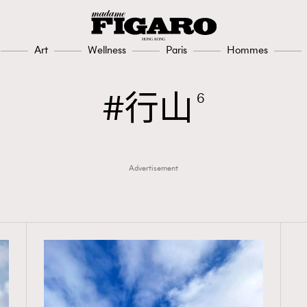
Art
Wellness
Paris
Hommes
TRENDING
行山
3
AFrenchMind
6
1
DressLikeAParisienne
103
EmpowerF
Advertisement
191
FashionWeek
308
FigaroAesthetic