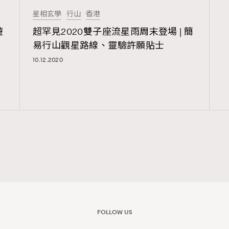
星相玄學
行山
香港
遊
超罕見2020雙子座流星雨周末登場 | 簡
覽(
nmg.com.hk/privacy
) 閱讀本
願
易行山觀星路線、靈驗許願貼士
資訊，本人同意新傳媒集團使用
10.12.2020
FOLLOW US