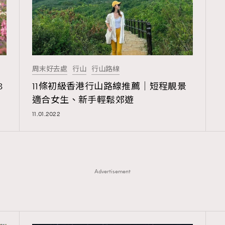
周末好去處
行山
行山路線
3
11條初級香港行山路線推薦｜短程靚景
適合女生、新手輕鬆郊遊
TRENDING
11.01.2022
ressLikeAParisienne
Empower
FigaroAesthetic
Advertisement