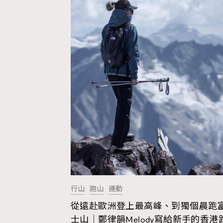
Hommes
行山
跑山
運動
從遠赴歐洲登上最高峰、到獨個晨跑
士山｜鄭律韻Melody寫給新手的香港