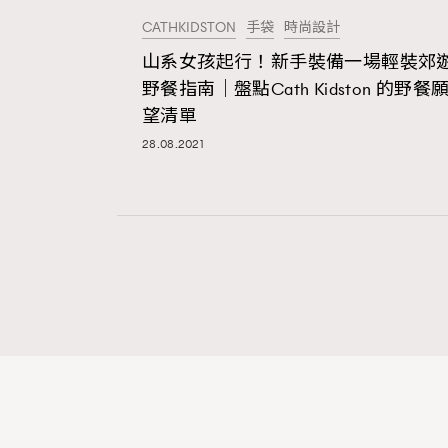
CATHKIDSTON
手袋
時尚設計
山系女孩起行！新手裝備一場輕裝郊
本人已詳閱並同意遵守本文列明條款及細則。 請瀏
野餐指南｜盤點Cath Kidston 的野餐
公司的私隱政策聲明。
望清單
本人願意接收新傳媒集團的最新消息及其他宣傳
本人的個人資料於任何推廣用途。
28.08.2021