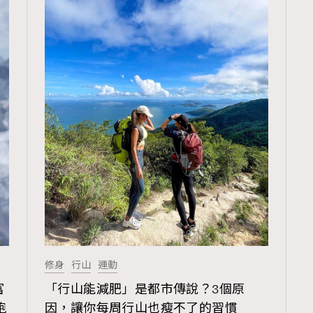
修身
行山
運動
富
「行山能減肥」是都市傳說？3個原
跑
因，讓你每周行山也瘦不了的習慣