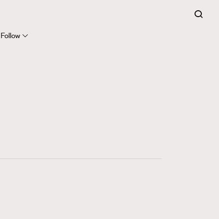
Follow
416
FigaroAstrology
424
FigaroBeauty
7
FigaroBeautyRitual
547
FigaroCeleb
281
FigaroCinéma
17
FigaroDigitalCover
12