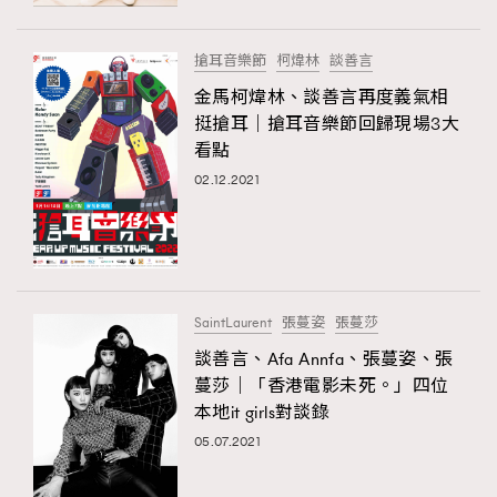
時裝心理學
2
當巨蟹座遇上處女座 Tyson Yoshi x 林家謙
煲劇日常
334
搶耳音樂節
柯煒林
談善言
玩物壯志
1
金馬柯煒林、談善言再度義氣相
挺搶耳｜搶耳音樂節回歸現場3大
看點
02.12.2021
本人已詳閱並同意遵守本文列明條款及細則。 請瀏覽
SaintLaurent
張蔓姿
張蔓莎
(
nmg.com.hk/privacy
) 閱讀本公司的私隱政策聲明。
本人願意接收新傳媒集團的最新消息及其他宣傳資訊，本人同意
談善言、Afa Annfa、張蔓姿、張
新傳媒集團使用本人的個人資料於任何推廣用途。
蔓莎｜「香港電影未死。」四位
本地it girls對談錄
05.07.2021