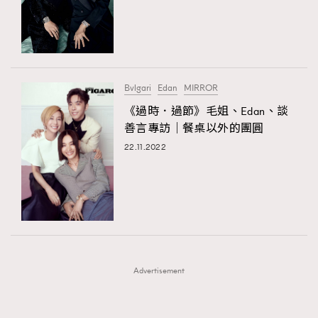
FigaroFrancais
41
FigaroGadget
1
FigaroHealth
647
FigaroHub
128
Bvlgari
Edan
MIRROR
FigaroIcon
68
《過時．過節》毛姐、Edan、談
法國五月French May專訪四位香港文藝代表
FigaroInsight
156
善言專訪｜餐桌以外的團圓
FigaroIssue
271
22.11.2022
FigaroJewellery
87
FigaroLifestyle
230
FigaroLove
89
FigaroMasterclass
20
TRENDING
FigaroMusic
90
AFrenchMind
DressLikeAParisienne
Advertisement
FigaroStyle
89
EmpowerF
FashionWeek
FigaroAesthetic
#FigaroIssue 容祖兒封面專訪｜追逐歌手夢
FigaroSubculture
14