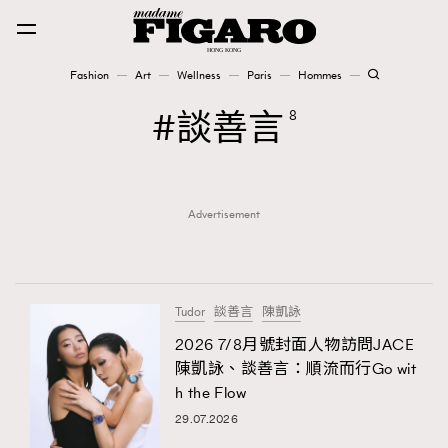
Fashion
Art
Wellness
Paris
Hommes
Fashion
談善言
8
Art
Advertisement
Wellness
Karena Lam is On Our Cover
Paris
Tudor
談善言
陳凱詠
2026 7/8月號封面人物訪問JACE
陳凱詠、談善言：順流而行Go wit
Hommes
h the Flow
29.07.2026