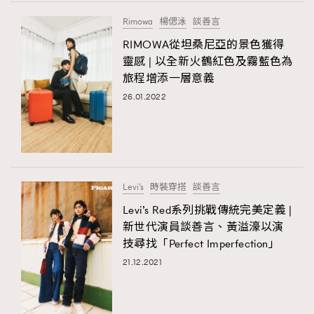
FigaroTalk
48
Rimowa
楊偲泳
談善言
FigaroWatch
83
RIMOWA從坦桑尼亞的景色獲得
Grooming&Fitness
38
靈感 | 以全新火鶴紅色及霧藍色為
HommesFashion
2
旅程增添一層意義
HommeStyle
132
26.01.2022
NoBagNoLife
349
People
53
#FigaroIssue 專訪陳漢娜Hanna與Takuro｜模特
TheFrenchWay
145
情侶談愛情
VAxChowSangSang
4
Levi’s
時裝穿搭
談善言
WatchesWonder&Beyond
21
Levi’s Red系列挑戰傳統完美定義 |
WatchesWonder&Beyond
1
新世代演員談善言、黃溢濠以演
向ChanelN°5致敬
技尋找「Perfect Imperfection」
1
21.12.2021
大時代小事情
42
時尚熱話
537
時尚配飾
297