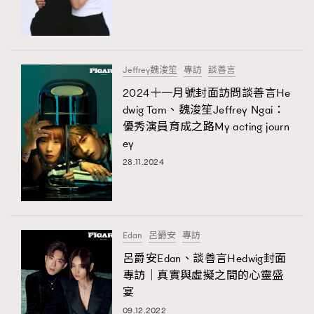
TRENDING
#FigaroExhibition 群星力撐MF X Leung Mo《See
AFrenchMind
3
You In My Dream》展覽
DressLikeAParisienne
1
Jeffrey魏浚笙
專訪
談善言
EmpowerF
103
2024十一月號封面訪問談善言He
dwig Tam、魏浚笙Jeffrey Ngai：
FashionWeek
191
優秀演員育成之路My acting journ
FigaroAesthetic
308
ey
FigaroAstrology
416
28.11.2024
FigaroBeauty
424
FigaroBeautyRitual
7
FigaroCeleb
547
#FigaroExhibition Wyman 揭曉 Figaro Exhibition
Edan
呂爵安
專訪
FigaroCinéma
281
第二站！
呂爵安Edan、談善言Hedwig封面
FigaroDigitalCover
17
專訪｜真實與虛擬之間的心靈盛
FigaroExhibition
12
宴
FigaroExpert
1
09.12.2022