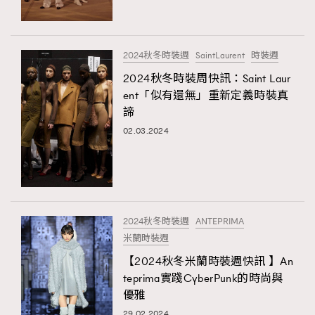
About us
Collaboration Opportunity
Disclaimer
Privacy
New Media Group
|
Madame Figaro editions:
France
|
Greece
2024秋冬時裝週
SaintLaurent
時裝週
|
Japan
|
Portugal
|
Spain
2024秋冬時裝周快訊：Saint Laur
ent「似有還無」重新定義時裝真
諦
02.03.2024
2024秋冬時裝週
ANTEPRIMA
米蘭時裝週
【2024秋冬米蘭時裝週快訊 】An
teprima實踐CyberPunk的時尚與
優雅
29.02.2024