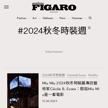
Fashion
Art
Wellness
Paris
Hommes
Fashion
2024秋冬時裝週
13
Art
Advertisement
Wellness
Karena Lam is On Our Cover
Paris
2024秋冬時裝週
CécileB.Evans
MiuMiu
Miu Miu 2024秋冬時裝展專訪藝
術家Cécile B. Evans：假如Miu Mi
Hommes
u是一套電影
10.06.2024