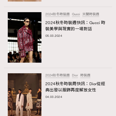
時裝心理學
2
TRENDING
當巨蟹座遇上處女座 Tyson Yoshi x 林家謙
煲劇日常
334
2024秋冬時裝週
Gucci
米蘭時裝週
AFrenchMind
DressLikeAParisienne
玩物壯志
1
2024秋冬時裝週快訊：Gucci 時
EmpowerF
FashionWeek
FigaroAesthetic
裝美學與現實的一場對話
05.03.2024
本人已詳閱並同意遵守本文列明條款及細則。 請瀏覽
2024秋冬時裝週
Dior
時裝週
(
nmg.com.hk/privacy
) 閱讀本公司的私隱政策聲明。
本人願意接收新傳媒集團的最新消息及其他宣傳資訊，本人同意
2024秋冬時裝周快訊：Dior從經
新傳媒集團使用本人的個人資料於任何推廣用途。
典出發以服飾再度解放女性
04.03.2024