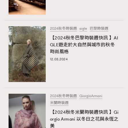
TRENDING
#FigaroExhibition 群星力撐MF X Leung Mo《See
AFrenchMind
3
You In My Dream》展覽
DressLikeAParisienne
1
2024秋冬時裝週
aigle
巴黎時裝週
EmpowerF
103
【2024秋冬巴黎時裝週快訊 】AI
GLE遊走於大自然與城市的秋冬
FashionWeek
191
時尚風格
FigaroAesthetic
308
12.03.2024
FigaroAstrology
415
FigaroBeauty
424
FigaroBeautyRitual
7
FigaroCeleb
547
#FigaroExhibition Wyman 揭曉 Figaro Exhibition
2024秋冬時裝週
GiorgioArmani
FigaroCinéma
281
第二站！
米蘭時裝週
FigaroDigitalCover
17
【2024秋冬米蘭時裝週快訊 】Gi
FigaroExhibition
12
orgio Armani 以冬日之花與永恆之
FigaroExpert
1
美