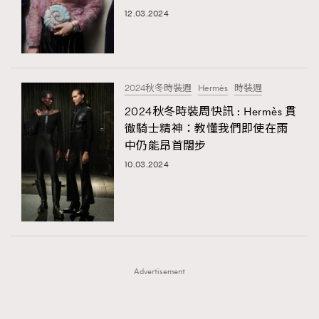
FigaroFrancais
41
12.03.2024
FigaroGadget
1
FigaroHealth
647
FigaroHub
128
2024秋冬時裝週
Hermès
時裝週
FigaroIcon
68
2024秋冬時裝周快訊 : Hermès 貫
法國五月French May專訪四位香港文藝代表
FigaroInsight
156
徹騎士精神：教懂我們即使在雨
中仍能昂首闊步
FigaroIssue
271
10.03.2024
FigaroJewellery
87
FigaroLifestyle
230
FigaroLove
89
FigaroMasterclass
20
FigaroMusic
90
Advertisement
FigaroStyle
89
#FigaroIssue 容祖兒封面專訪｜追逐歌手夢
FigaroSubculture
14