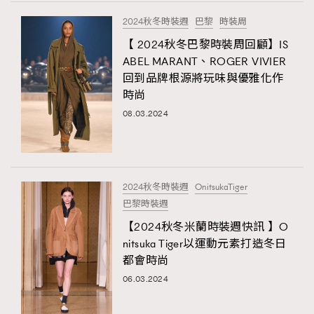
FigaroTalk
48
2024秋冬時裝週
巴黎
時裝周
FigaroWatch
83
【 2024秋冬巴黎時裝周回顧】IS
Grooming&Fitness
38
ABEL MARANT、ROGER VIVIER
HommesFashion
2
回到品牌根源將玩味與優雅化作
HommeStyle
132
時尚
NoBagNoLife
349
08.03.2024
People
53
#FigaroIssue 專訪陳漢娜Hanna與Takuro｜模特
TheFrenchWay
145
情侶談愛情
VAxChowSangSang
4
2024秋冬時裝週
OnitsukaTiger
WatchesWonder&Beyond
21
巴黎時裝週
WatchesWonder&Beyond
1
【2024秋冬米蘭時裝週快訊 】O
向ChanelN°5致敬
nitsuka Tiger以運動元素打造冬日
1
都會時尚
大時代小事情
42
06.03.2024
時尚熱話
537
時尚配飾
297