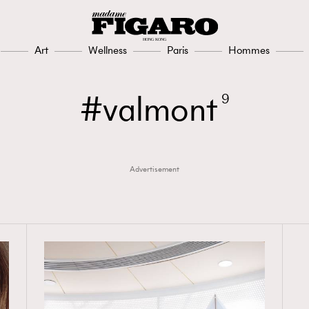
Art
Wellness
Paris
Hommes
valmont
9
Advertisement