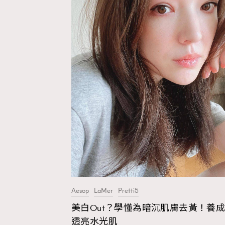
Fashion
Art
Wellness
Paris
Aesop
LaMer
Pretti5
美白Out？學懂為暗沉肌膚去黃！養
透亮水光肌