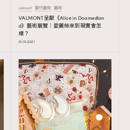
FigaroAesthetic
valmont
當代藝術
藝術
VALMONT呈獻《Alice in Doomedlan
d》藝術展覽｜愛麗絲來到現實會怎
樣？
01.10.2021