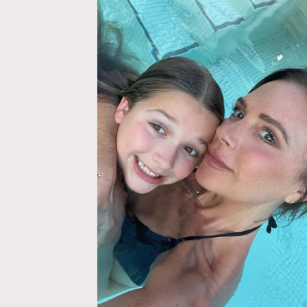
AFrenchMind
D