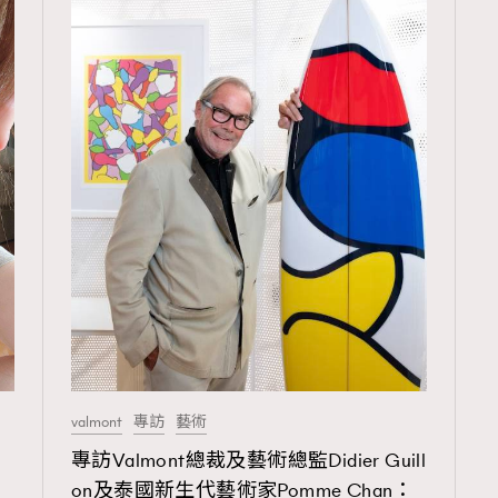
TRENDING
3
AFrenchMind
1
DressLikeAParisienne
103
EmpowerF
191
FashionWeek
308
FigaroAesthetic
valmont
專訪
藝術
成
專訪Valmont總裁及藝術總監Didier Guill
on及泰國新生代藝術家Pomme Chan：