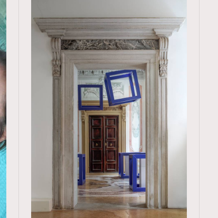
TRENDING
ressLikeAParisienne
Empower