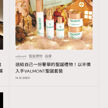
覽(
nmg.com.hk/privacy
) 閱讀本
資訊，本人同意新傳媒集團使用
valmont
聖誕禮物
設膚
瑰
送給自己一份奢華的聖誕禮物！以半價
幕
入手VALMONT聖誕套裝
14.12.2020