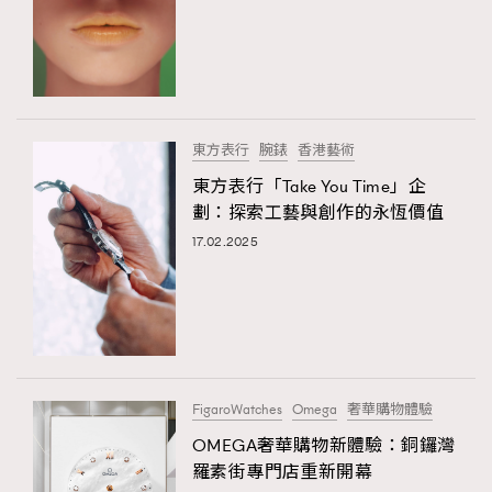
TRENDING
AFrenchMind
DressLikeAParisienne
東方表行
腕錶
香港藝術
EmpowerF
FashionWeek
FigaroAesthetic
東方表行「Take You Time」企
劃：探索工藝與創作的永恆價值
17.02.2025
FigaroWatches
Omega
奢華購物體驗
OMEGA奢華購物新體驗：銅鑼灣
羅素街專門店重新開幕