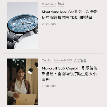
Montblanc
腕錶
FigaroFrancais
41
Montblanc Iced Sea系列：以全新
FigaroGadget
1
尺寸腕錶擴展來自冰川的詩篇
FigaroHealth
647
01.04.2025
FigaroHub
128
FigaroIcon
68
法國五月French May專訪四位香港文藝代表
FigaroInsight
156
FigaroIssue
271
FigaroJewellery
87
Copilot
Microsoft 365
人工智能
FigaroLifestyle
230
Microsoft 365 Copilot：引領智能
FigaroLove
89
新體驗，全面助你打點生活大小
FigaroMasterclass
20
事務
FigaroMusic
90
31.03.2025
FigaroStyle
89
#FigaroIssue 容祖兒封面專訪｜追逐歌手夢
FigaroSubculture
14