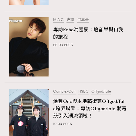
時裝心理學
2
當巨蟹座遇上處女座 Tyson Yoshi x 林家謙
煲劇日常
334
M·A·C
專訪
洪嘉豪
玩物壯志
1
專訪Kaho洪嘉豪：追音樂與自我
的旅程
26.03.2025
本人已詳閱並同意遵守本文列明條款及細則。 請瀏覽
(
nmg.com.hk/privacy
) 閱讀本公司的私隱政策聲明。
ComplexCon
HSBC
Offgod:Tate
本人願意接收新傳媒集團的最新消息及其他宣傳資訊，本人同意
滙豐One與本地藝術家Offgod:Tat
新傳媒集團使用本人的個人資料於任何推廣用途。
e跨界聯乘：專訪Offgod:Tate 將電
競引入潮流領域！
19.03.2025