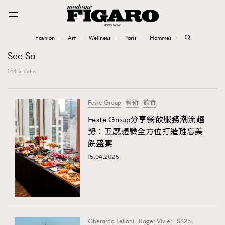
Fashion
Art
Wellness
Paris
Hommes
Fashion
See So
144 articles
Art
Feste Group
藝術
飲食
Wellness
Feste Group分享餐飲服務潮流趨
Karena Lam is On Our Cover
勢：五感體驗全方位打造難忘美
饌盛宴
Paris
15.04.2025
Hommes
Gherardo Felloni
Roger Vivier
SS25