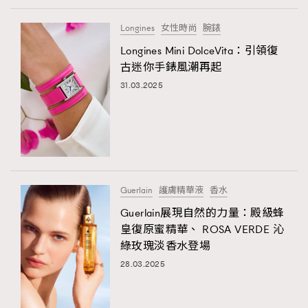
FigaroTalk
48
FigaroWatch
83
Longines
女性時尚
腕錶
Grooming&Fitness
38
Longines Mini DolceVita：引領復
古迷你手錶風潮再起
HommesFashion
2
31.03.2025
HommeStyle
132
NoBagNoLife
349
People
53
#FigaroIssue 專訪陳漢娜Hanna與Takuro｜模特
TheFrenchWay
145
情侶談愛情
VAxChowSangSang
4
Guerlain
護膚精華液
香水
WatchesWonder&Beyond
21
Guerlain展現自然的力量：殿級蜂
WatchesWonder&Beyond
1
皇復原蜜精華、 ROSA VERDE 沁
向ChanelN°5致敬
1
綠玫瑰淡香水登場
大時代小事情
42
28.03.2025
時尚熱話
537
時尚配飾
297