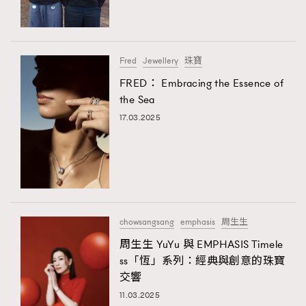
About us
Collaboration Opportunity
Disclaimer
Privacy
New Media Group
|
Madame Figaro editions:
France
|
Greece
|
Japan
|
Portugal
|
Spain
Fred
Jewellery
珠寶
FRED： Embracing the Essence of
the Sea
17.03.2025
chowsangsang
emphasis
周生生
周生生 YuYu 與 EMPHASIS Timele
ss「恆」系列：經典與創意的珠寶
交響
11.03.2025