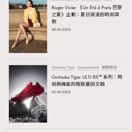
Roger Vivier 《Un Été à Paris 巴黎
TRENDING
之夏》企劃：夏日浪漫的時尚頌
#FigaroExhibition 群星力撐MF X Leung Mo《See
AFrenchMind
3
歌
You In My Dream》展覽
DressLikeAParisienne
1
09.04.2025
EmpowerF
103
FashionWeek
191
FigaroAesthetic
308
FigaroAstrology
415
Onitsuka Tiger
Sneakerhead
運動時尚
FigaroBeauty
424
Onitsuka Tiger ULTI RS™ 系列：時
FigaroBeautyRitual
7
尚與機能的極致基因交融
FigaroCeleb
547
03.04.2025
#FigaroExhibition Wyman 揭曉 Figaro Exhibition
FigaroCinéma
281
第二站！
FigaroDigitalCover
17
FigaroExhibition
12
FigaroExpert
1