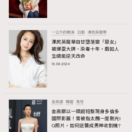
一公升的眼淚
日劇
澤尻英龍華
澤尻英龍華自甘墮落變「惡女」
被爆耍大牌、染毒十年，戲如人
生總能逆天改命
18.09.2024
金高銀
韓國
鬼怪
金高銀以一頭超短髮現身多倫多
國際影展！曾被指太醜一度刪光I
G照片，如何逆襲成男神收割機?