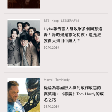
FigaroTalk
48
FigaroWatch
83
Grooming&Fitness
38
BTS
Kpop
LESSERAFIM
HommesFashion
2
Hybe報告書人身攻擊多個團惹炮
HommeStyle
132
轟！房時爀是忘記初衷，還是狂
NoBagNoLife
349
妄自大到目中無人？
People
30.10.2024
53
#FigaroIssue 專訪陳漢娜Hanna與Takuro｜模特
TheFrenchWay
145
情侶談愛情
VAxChowSangSang
4
WatchesWonder&Beyond
21
WatchesWonder&Beyond
1
Marvel
TomHardy
向ChanelN°5致敬
1
從淪為毒蟲險入獄到敢作敢當的
真英雄，《毒魔》Tom Hardy的成
大時代小事情
42
名之路
時尚熱話
537
29.10.2024
時尚配飾
297