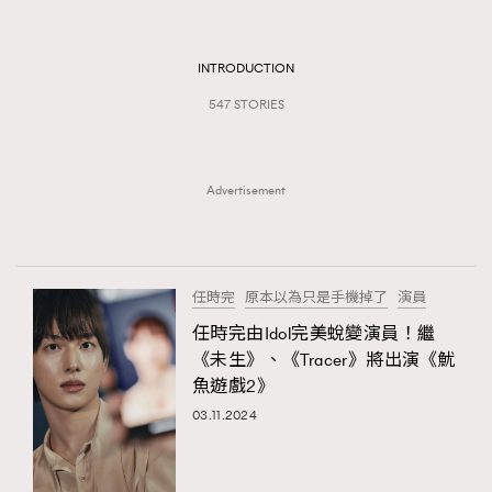
TRENDING
#FigaroExhibition 群星力撐MF X Leung Mo《See
AFrenchMind
INTRODUCTION
3
You In My Dream》展覽
DressLikeAParisienne
1
547 STORIES
EmpowerF
103
FashionWeek
191
Advertisement
FigaroAesthetic
308
FigaroAstrology
416
FigaroBeauty
424
任時完
原本以為只是手機掉了
演員
FigaroBeautyRitual
7
任時完由Idol完美蛻變演員！繼
FigaroCeleb
547
《未生》、《Tracer》將出演《魷
#FigaroExhibition Wyman 揭曉 Figaro Exhibition
FigaroCinéma
281
魚遊戲2》
第二站！
FigaroDigitalCover
17
03.11.2024
FigaroExhibition
12
FigaroExpert
1