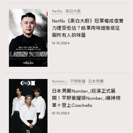
Netflix
黑白大廚
Netflix《黑白大廚》冠軍權成俊實
力遭受低估？結果用味道徹底征
服所有人的味蕾
14.10.2024
Number_i
平野紫耀
日本男團
日本男團Number_i巡演正式展
開！平野紫耀領Number_i橫掃榜
單＋登上Coachella
01.10.2024