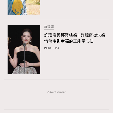
時裝心理學
2
當巨蟹座遇上處女座 Tyson Yoshi x 林家謙
煲劇日常
334
玩物壯志
1
許瑋甯
許瑋甯與邱澤結婚 | 許瑋甯從失婚
情傷走到幸福的正能量心法
21.10.2024
本人已詳閱並同意遵守本文列明條款及細則。 請瀏覽
(
nmg.com.hk/privacy
) 閱讀本公司的私隱政策聲明。
本人願意接收新傳媒集團的最新消息及其他宣傳資訊，本人同意
新傳媒集團使用本人的個人資料於任何推廣用途。
Advertisement