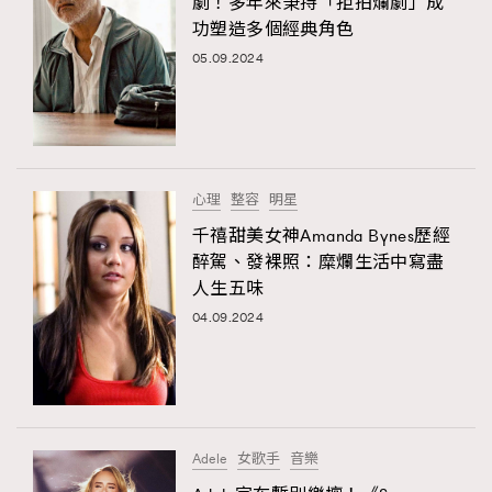
劇！多年來秉持「拒拍爛劇」成
功塑造多個經典角色
05.09.2024
心理
整容
明星
千禧甜美女神Amanda Bynes歷經
醉駕、發裸照：糜爛生活中寫盡
人生五味
04.09.2024
Adele
女歌手
音樂