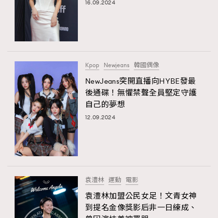
16.09.2024
Kpop
Newjeans
韓國偶像
NewJeans突開直播向HYBE發最
後通碟！無懼禁聲全員堅定守護
自己的夢想
12.09.2024
袁澧林
運動
電影
袁澧林加盟公民女足！文青女神
到提名金像獎影后非一日練成、