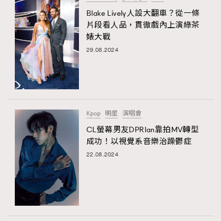
Blake Lively人設大翻車？從一條
片段看人品，貫徹戲內上演綠茶
婊大戰
29.08.2024
Kpop
明星
演唱會
CL螢幕男友DPRIan靠拍MV轉型
成功！以視覺系音樂治躁鬱症
22.08.2024