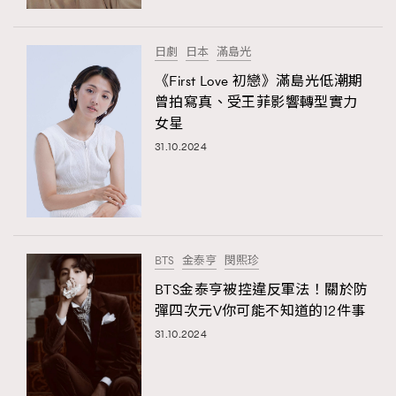
FigaroFrancais
41
FigaroGadget
1
日劇
日本
滿島光
FigaroHealth
647
《First Love 初戀》滿島光低潮期
FigaroHub
128
曾拍寫真、受王菲影響轉型實力
女星
FigaroIcon
68
法國五月French May專訪四位香港文藝代表
31.10.2024
FigaroInsight
156
FigaroIssue
271
FigaroJewellery
87
FigaroLifestyle
230
BTS
金泰亨
閔熙珍
FigaroLove
89
BTS金泰亨被控違反軍法！關於防
FigaroMasterclass
20
彈四次元V你可能不知道的12件事
FigaroMusic
90
31.10.2024
FigaroStyle
89
#FigaroIssue 容祖兒封面專訪｜追逐歌手夢
FigaroSubculture
14