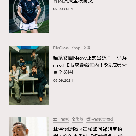
曾因演技差被罵哭
09.09.2024
EllaGross
Kpop
女團
貓系女團Meovv正式出道：「小Je
nnie」Ella成最強忙內！5位成員背
景全公開
06.09.2024
本土電影
金像獎
香港電影金像獎
林保怡時隔13年強勢回歸娘家拍