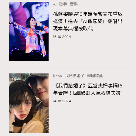
AI
歌手
音樂
About us
Collaboration Opportunity
Disclaimer
Privacy
孫燕姿睽違10年無預警宣布重啟
New Media Group
|
Madame Figaro editions:
France
|
Greece
巡演！過去「AI孫燕姿」翻唱出
|
Japan
|
Portugal
|
Spain
現本尊無懼被取代
16.10.2024
Kpop
我們結婚了
韓國綜藝
《我們結婚了》亞當夫婦事隔15
年合體！回顧5對人氣我結夫婦
14.10.2024