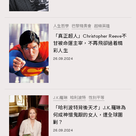
AFrenchMind
DressLikeAParisienne
EmpowerF
FashionWeek
FigaroAesthetic
人生哲學
巴黎殘奧會
超級英雄
「真正超人」Christopher Reeve不
甘被命運主宰，不再飛卻過着精
彩人生
26.09.2024
J.K.羅琳
哈利波特
性別平等
「哈利波特背後天才」J.K.羅琳為
何成神憎鬼厭的女人，遭全球圍
剿？
26.09.2024