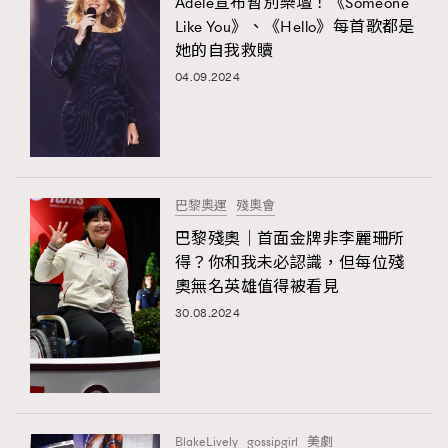
Adele宣布暫別樂壇！《Someone
Like You》、《Hello》每首歌都是
她的自我救贖
04.09.2024
巴黎奧運
殘奧會
巴黎殘奧｜首面金牌非李麗珊所
得？你和我未必認識，但每位殘
奧無名英雄值得被看見
30.08.2024
BlakeLively
gossipgirl
美劇