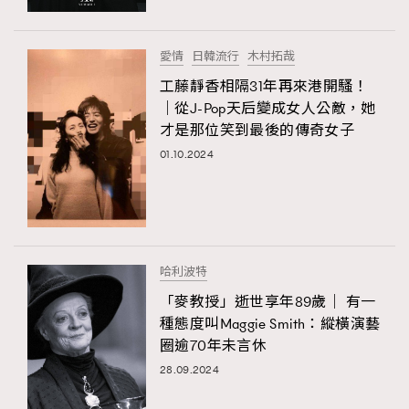
愛情
日韓流行
木村拓哉
工藤靜香相隔31年再來港開騷！
｜從J-Pop天后變成女人公敵，她
才是那位笑到最後的傳奇女子
01.10.2024
哈利波特
「麥教授」逝世享年89歲｜ 有一
種態度叫Maggie Smith：縱橫演藝
圈逾70年未言休
28.09.2024
TRENDING