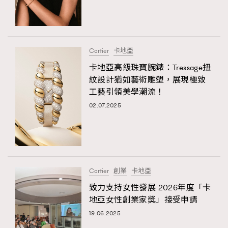
TRENDING
#FigaroExhibition 群星力撐MF X Leung Mo《See
AFrenchMind
3
You In My Dream》展覽
DressLikeAParisienne
1
Cartier
卡地亞
EmpowerF
103
卡地亞高級珠寶腕錶：Tressage扭
紋設計猶如藝術雕塑，展現極致
FashionWeek
191
工藝引領美學潮流！
FigaroAesthetic
308
02.07.2025
FigaroAstrology
415
FigaroBeauty
424
FigaroBeautyRitual
7
FigaroCeleb
547
#FigaroExhibition Wyman 揭曉 Figaro Exhibition
Cartier
創業
卡地亞
FigaroCinéma
281
第二站！
致力支持女性發展 2026年度「卡
FigaroDigitalCover
17
地亞女性創業家獎」接受申請
FigaroExhibition
12
19.06.2025
FigaroExpert
1