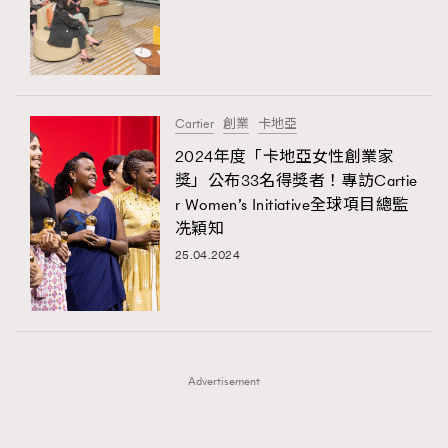
FigaroFrancais
41
FigaroGadget
1
FigaroHealth
647
FigaroHub
128
Cartier
創業
卡地亞
FigaroIcon
68
2024年度「卡地亞女性創業家
法國五月French May專訪四位香港文藝代表
FigaroInsight
156
獎」公布33名得獎者！專訪Cartie
r Women’s Initiative全球項目總監
FigaroIssue
271
冼穎知
FigaroJewellery
87
25.04.2024
FigaroLifestyle
230
FigaroLove
89
FigaroMasterclass
20
FigaroMusic
90
Advertisement
FigaroStyle
89
#FigaroIssue 容祖兒封面專訪｜追逐歌手夢
FigaroSubculture
14