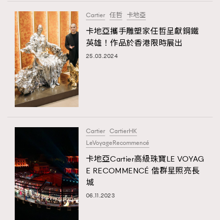
FigaroTalk
48
Cartier
任哲
卡地亞
FigaroWatch
83
卡地亞攜手雕塑家任哲呈獻鋼鐵
Grooming&Fitness
38
英雄！作品於香港限時展出
HommesFashion
2
25.03.2024
HommeStyle
132
NoBagNoLife
349
People
53
#FigaroIssue 專訪陳漢娜Hanna與Takuro｜模特
TheFrenchWay
145
情侶談愛情
VAxChowSangSang
4
Cartier
CartierHK
WatchesWonder&Beyond
21
LeVoyageRecommencé
WatchesWonder&Beyond
1
卡地亞Cartier高級珠寶LE VOYAG
向ChanelN°5致敬
E RECOMMENCÉ 偕群星照亮長
1
城
大時代小事情
42
06.11.2023
時尚熱話
537
時尚配飾
297