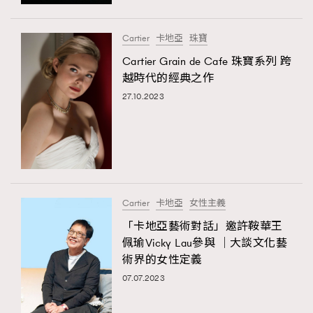
時裝心理學
2
當巨蟹座遇上處女座 Tyson Yoshi x 林家謙
煲劇日常
334
Cartier
卡地亞
珠寶
玩物壯志
1
Cartier Grain de Cafe 珠寶系列 跨
越時代的經典之作
27.10.2023
TRENDING
本人已詳閱並同意遵守本文列明條款及細則。 請瀏覽
Cartier
卡地亞
女性主義
(
nmg.com.hk/privacy
) 閱讀本公司的私隱政策聲明。
AFrenchMind
DressLikeAParisienne
本人願意接收新傳媒集團的最新消息及其他宣傳資訊，本人同意
「卡地亞藝術對話」邀許鞍華王
EmpowerF
FashionWeek
FigaroAesthetic
新傳媒集團使用本人的個人資料於任何推廣用途。
佩瑜Vicky Lau參與 │大談文化藝
術界的女性定義
07.07.2023