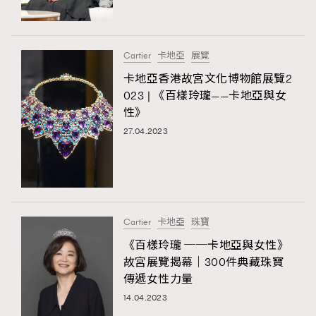
About us
Collaboration Opportunity
Disclaimer
Privacy
New Media Group
|
Madame Figaro editions:
France
|
Greece
Cartier
卡地亞
展覽
|
Japan
|
Portugal
|
Spain
卡地亞香港故宮文化博物館展覽2
023 | 《百樣玲瓏——卡地亞與女
性》
27.04.2023
Cartier
卡地亞
珠寶
《百樣玲瓏 ──卡地亞與女性》
故宮展覽揭幕｜300件典藏珠寶
傳遞女性力量
14.04.2023