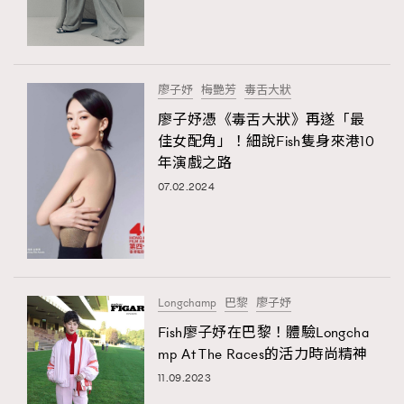
TRENDING
#FigaroExhibition 群星力撐MF X Leung Mo《See
AFrenchMind
3
You In My Dream》展覽
DressLikeAParisienne
1
廖子妤
梅艷芳
毒舌大狀
EmpowerF
103
廖子妤憑《毒舌大狀》再遂「最
佳女配角」！細說Fish隻身來港10
FashionWeek
191
年演戲之路
FigaroAesthetic
308
07.02.2024
FigaroAstrology
416
FigaroBeauty
424
FigaroBeautyRitual
7
FigaroCeleb
547
#FigaroExhibition Wyman 揭曉 Figaro Exhibition
Longchamp
巴黎
廖子妤
FigaroCinéma
281
第二站！
Fish廖子妤在巴黎！體驗Longcha
FigaroDigitalCover
17
mp At The Races的活力時尚精神
FigaroExhibition
12
11.09.2023
FigaroExpert
1