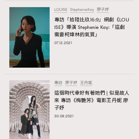
FigaroTalk
48
LOUISE
StephenieKay
廖子妤
FigaroWatch
83
專訪「拾陸比玖16:9」網劇《LOU
Grooming&Fitness
38
ISE》導演 Stephenie Kay:「這劇
HommesFashion
2
需要柯煒林的氣質」
HommeStyle
132
07.12.2021
NoBagNoLife
349
People
53
#FigaroIssue 專訪陳漢娜Hanna與Takuro｜模特
TheFrenchWay
145
情侶談愛情
VAxChowSangSang
4
專訪
廖子妤
王丹妮
WatchesWonder&Beyond
21
這個時代幸好有著她們 | 似是故人
WatchesWonder&Beyond
1
來 專訪《梅艷芳》電影王丹妮 廖
向ChanelN°5致敬
子妤
1
30.09.2021
大時代小事情
42
時尚熱話
537
時尚配飾
297