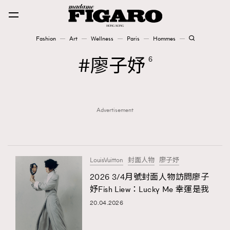
Fashion
Art
Wellness
Paris
Hommes
Fashion
廖子妤
6
Art
Advertisement
Wellness
Karena Lam is On Our Cover
Paris
LouisVuitton
封面人物
廖子妤
2026 3/4月號封面人物訪問廖子
妤Fish Liew：Lucky Me 幸運是我
Hommes
20.04.2026