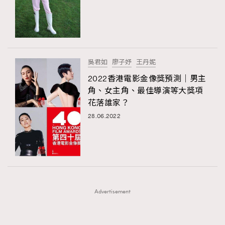
FigaroFrancais
41
FigaroGadget
1
FigaroHealth
647
TRENDING
FigaroHub
128
吳君如
廖子妤
王丹妮
AFrenchMind
FigaroIcon
DressLikeAParisienne
68
2022香港電影金像獎預測｜男主
法國五月French May專訪四位香港文藝代表
EmpowerF
FashionWeek
FigaroAesthetic
FigaroInsight
156
角、女主角、最佳導演等大獎項
花落誰家？
FigaroIssue
271
28.06.2022
FigaroJewellery
87
FigaroLifestyle
230
FigaroLove
89
FigaroMasterclass
20
FigaroMusic
90
Advertisement
FigaroStyle
89
#FigaroIssue 容祖兒封面專訪｜追逐歌手夢
FigaroSubculture
14