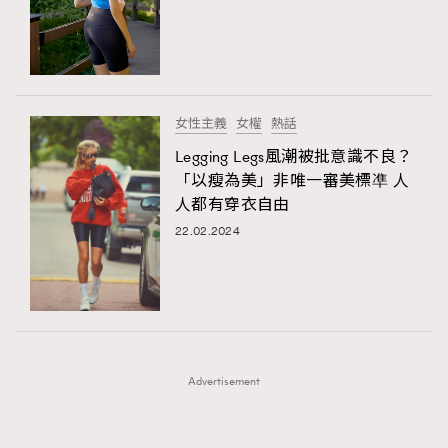
FigaroFrancais
41
FigaroGadget
1
FigaroHealth
647
FigaroHub
128
女性主義
女權
熱話
FigaroIcon
68
Legging Legs風潮被批意識不良？
法國五月French May專訪四位香港文藝代表
FigaroInsight
156
「以瘦為美」非唯一審美標凖 人
人都有穿衣自由
FigaroIssue
271
22.02.2024
FigaroJewellery
87
FigaroLifestyle
230
FigaroLove
89
FigaroMasterclass
20
TRENDING
FigaroMusic
90
AFrenchMind
DressLikeAParisienne
Advertisement
FigaroStyle
89
EmpowerF
FashionWeek
FigaroAesthetic
#FigaroIssue 容祖兒封面專訪｜追逐歌手夢
FigaroSubculture
14