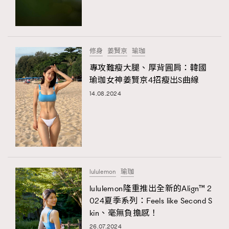
TRENDING
#FigaroExhibition 群星力撐MF X Leung Mo《See
AFrenchMind
3
You In My Dream》展覽
DressLikeAParisienne
1
修身
姜賢京
瑜珈
EmpowerF
103
專攻難瘦大腿、厚背圓肩：韓國
瑜珈女神姜賢京4招瘦出S曲線
FashionWeek
191
14.08.2024
FigaroAesthetic
308
FigaroAstrology
416
FigaroBeauty
424
FigaroBeautyRitual
7
FigaroCeleb
547
#FigaroExhibition Wyman 揭曉 Figaro Exhibition
lululemon
瑜珈
FigaroCinéma
281
第二站！
lululemon隆重推出全新的Align™ 2
FigaroDigitalCover
17
024夏季系列：Feels like Second S
FigaroExhibition
12
kin、毫無負擔感！
FigaroExpert
1
26.07.2024