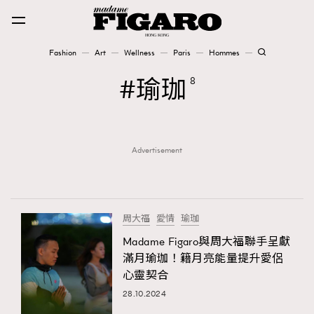
Fashion
Art
Wellness
Paris
Hommes
Fashion
瑜珈
8
Art
Advertisement
Wellness
Karena Lam is On Our Cover
Paris
周大福
愛情
瑜珈
Madame Figaro與周大福聯手呈獻
滿月瑜珈！籍月亮能量提升愛侶
Hommes
心靈契合
28.10.2024