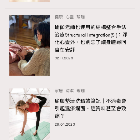
時裝心理學
2
當巨蟹座遇上處女座 Tyson Yoshi x 林家謙
煲劇日常
334
健康
心靈
瑜珈
玩物壯志
1
瑜伽老師也使用的結構整合手法
治療Structural Integration(SI)：淨
化心靈外，也別忘了讓身體尋回
自在安靜
02.11.2023
本人已詳閱並同意遵守本文列明條款及細則。 請瀏覽
家居
清潔
瑜珈
(
nmg.com.hk/privacy
) 閱讀本公司的私隱政策聲明。
本人願意接收新傳媒集團的最新消息及其他宣傳資訊，本人同意
瑜珈墊清洗精讀筆記｜不消毒會
新傳媒集團使用本人的個人資料於任何推廣用途。
引起濕疹爛面、這質料甚至會致
癌？
28.04.2023