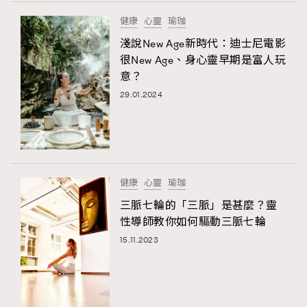
FigaroTalk
48
健康
心靈
瑜珈
FigaroWatch
83
淺說New Age新時代：迪士尼電影
Grooming&Fitness
38
很New Age、身心靈早期是富人玩
HommesFashion
2
意？
HommeStyle
132
29.01.2024
NoBagNoLife
349
People
53
#FigaroIssue 專訪陳漢娜Hanna與Takuro｜模特
TheFrenchWay
145
情侶談愛情
VAxChowSangSang
4
健康
心靈
瑜珈
WatchesWonder&Beyond
21
三脈七輪的「三脈」是甚麼？靈
WatchesWonder&Beyond
1
性導師教你如何驅動三脈七輪
向ChanelN°5致敬
1
15.11.2023
大時代小事情
42
時尚熱話
537
時尚配飾
297