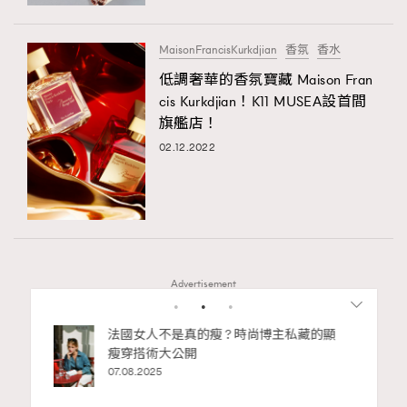
時裝心理學
2
當巨蟹座遇上處女座 Tyson Yoshi x 林家謙
煲劇日常
334
MaisonFrancisKurkdjian
香氛
香水
玩物壯志
1
低調奢華的香氛寶藏 Maison Fran
cis Kurkdjian！K11 MUSEA設首間
旗艦店！
02.12.2022
本人已詳閱並同意遵守本文列明條款及細則。 請瀏覽
(
nmg.com.hk/privacy
) 閱讀本公司的私隱政策聲明。
Advertisement
本人願意接收新傳媒集團的最新消息及其他宣傳資訊，本人同意
新傳媒集團使用本人的個人資料於任何推廣用途。
bb安
法國女人不是真的瘦 ? 時尚博主私藏的顯
ife
瘦穿搭術大公開
術展香港
07.08.2025