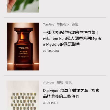
TRENDING
#FigaroExhibition 群星力撐MF X Leung Mo《See
AFrenchMind
3
You In My Dream》展覽
DressLikeAParisienne
1
TomFord
中性香水
香氛
EmpowerF
103
一種代表高雅格調的中性香氣！
來自Tom Ford私人調香系列Myrrh
FashionWeek
191
e Mystère的深沉甜香
FigaroAesthetic
308
29.09.2023
FigaroAstrology
415
FigaroBeauty
424
FigaroBeautyRitual
7
FigaroCeleb
547
#FigaroExhibition Wyman 揭曉 Figaro Exhibition
diptyque
蠟燭
香氛
FigaroCinéma
281
第二站！
Diptyque 60周年蠟燭之藝—探索
FigaroDigitalCover
17
品牌背後的工藝傳奇
FigaroExhibition
12
31.08.2023
FigaroExpert
1