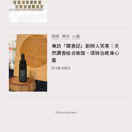
FigaroFrancais
41
FigaroGadget
1
FigaroHealth
647
FigaroHub
128
健康
專訪
心靈
FigaroIcon
68
專訪「聞香記」創辦人笑喜｜天
法國五月French May專訪四位香港文藝代表
FigaroInsight
156
然調香結合瑜珈、頌缽治癒身心
靈
FigaroIssue
271
TRENDING
27.06.2023
FigaroJewellery
87
AFrenchMind
DressLikeAParisienne
FigaroLifestyle
230
EmpowerF
FashionWeek
FigaroAesthetic
FigaroLove
89
FigaroMasterclass
20
FigaroMusic
90
Advertisement
FigaroStyle
89
#FigaroIssue 容祖兒封面專訪｜追逐歌手夢
FigaroSubculture
14