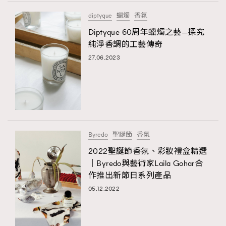
FigaroTalk
48
diptyque
蠟燭
香氛
FigaroWatch
83
Diptyque 60周年蠟燭之藝—探究
Grooming&Fitness
38
純淨香調的工藝傳奇
HommesFashion
2
27.06.2023
HommeStyle
132
NoBagNoLife
349
People
53
#FigaroIssue 專訪陳漢娜Hanna與Takuro｜模特
TheFrenchWay
145
情侶談愛情
VAxChowSangSang
4
Byredo
聖誕節
香氛
WatchesWonder&Beyond
21
2022聖誕節香氛、彩妝禮盒精選
WatchesWonder&Beyond
1
｜Byredo與藝術家Laila Gohar合
向ChanelN°5致敬
作推出新節日系列產品
1
05.12.2022
大時代小事情
42
時尚熱話
537
時尚配飾
297