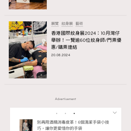
展覽
紋身展
藝術
香港國際紋身展2024：10月灣仔
舉辦！一覽逾60位紋身師/門票優
惠/購票連結
20.08.2024
Advertisement
1
2
3
4
5
6
…
12
私藏的顯
別再用酒精消毒皮革！6個清潔手袋小技
巧，讓你更愛惜你的手袋