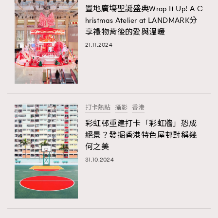
置地廣塲聖誕盛典Wrap It Up! A C
hristmas Atelier at LANDMARK分
享禮物背後的愛與溫暖
21.11.2024
打卡熱點
攝影
香港
彩虹邨重建打卡「彩虹牆」恐成
絕景？發掘香港特色屋邨對稱幾
何之美
31.10.2024