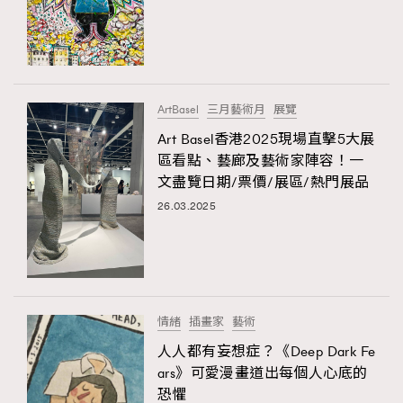
FigaroFrancais
41
FigaroGadget
1
FigaroHealth
647
FigaroHub
128
ArtBasel
三月藝術月
展覽
FigaroIcon
68
Art Basel香港2025現場直擊5大展
法國五月French May專訪四位香港文藝代表
FigaroInsight
156
區看點、藝廊及藝術家陣容！一
文盡覽日期/票價/展區/熱門展品
FigaroIssue
271
26.03.2025
FigaroJewellery
87
FigaroLifestyle
230
FigaroLove
89
FigaroMasterclass
20
情緒
插畫家
藝術
FigaroMusic
90
人人都有妄想症？《Deep Dark Fe
FigaroStyle
89
#FigaroIssue 容祖兒封面專訪｜追逐歌手夢
ars》可愛漫畫道出每個人心底的
FigaroSubculture
14
恐懼