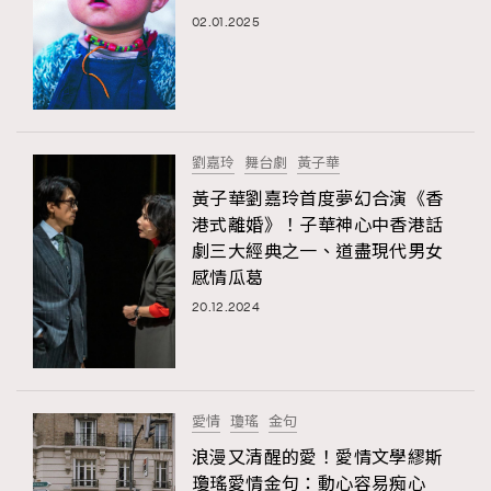
02.01.2025
TRENDING
AFrenchMind
DressLikeAParisienne
EmpowerF
FashionWeek
FigaroAesthetic
劉嘉玲
舞台劇
黃子華
黃子華劉嘉玲首度夢幻合演《香
港式離婚》！子華神心中香港話
劇三大經典之一、道盡現代男女
感情瓜葛
20.12.2024
愛情
瓊瑤
金句
浪漫又清醒的愛！愛情文學繆斯
瓊瑤愛情金句：動心容易痴心