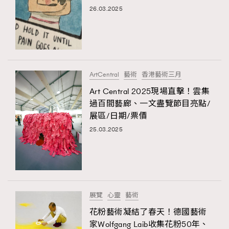
FigaroTalk
48
26.03.2025
FigaroWatch
83
Grooming&Fitness
38
HommesFashion
2
HommeStyle
132
ArtCentral
藝術
香港藝術三月
NoBagNoLife
349
Art Central 2025現場直擊！雲集
People
53
過百間藝廊、一文盡覽節目亮點/
#FigaroIssue 專訪陳漢娜Hanna與Takuro｜模特
TheFrenchWay
145
展區/日期/票價
情侶談愛情
VAxChowSangSang
4
25.03.2025
WatchesWonder&Beyond
21
WatchesWonder&Beyond
1
向ChanelN°5致敬
1
大時代小事情
42
展覽
心靈
藝術
時尚熱話
537
花粉藝術凝結了春天！德國藝術
家Wolfgang Laib收集花粉50年、
時尚配飾
297