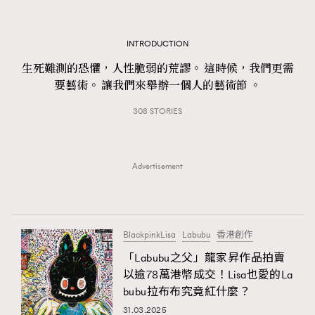
TRENDING
#FigaroExhibition 群星力撐MF X Leung Mo《See
AFrenchMind
INTRODUCTION
3
You In My Dream》展覽
DressLikeAParisienne
1
生死難測的恐懼，人性脆弱的荒謬。 這時候，我們更需
要藝術。 讓我們來舉辦一個人的藝術節 。
EmpowerF
103
FashionWeek
191
308 STORIES
FigaroAesthetic
308
FigaroAstrology
415
Advertisement
FigaroBeauty
424
FigaroBeautyRitual
7
FigaroCeleb
547
BlackpinkLisa
Labubu
香港創作
#FigaroExhibition Wyman 揭曉 Figaro Exhibition
FigaroCinéma
281
第二站！
「Labubu之父」龍家昇作品拍賣
FigaroDigitalCover
17
以逾78萬港幣成交！Lisa也愛的La
FigaroExhibition
12
bubu拉布布究竟紅什麼？
FigaroExpert
1
31.03.2025