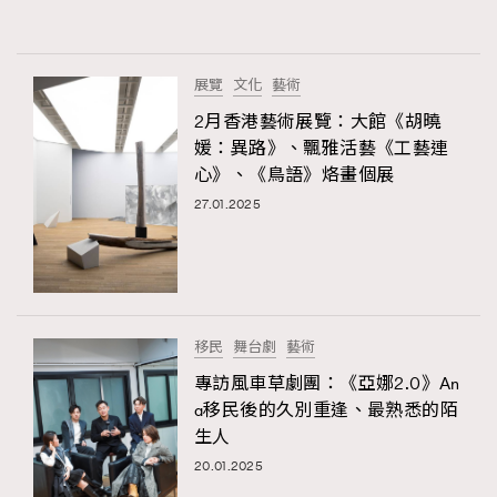
About us
Collaboration Opportunity
Disclaimer
Privacy
New Media Group
|
Madame Figaro editions:
France
|
Greece
展覽
文化
藝術
|
Japan
|
Portugal
|
Spain
2月香港藝術展覽：大館《胡曉
媛：異路》、飄雅活藝《工藝連
心》、《鳥語》烙畫個展
27.01.2025
移民
舞台劇
藝術
專訪風車草劇團：《亞娜2.0》An
a移民後的久別重逢、最熟悉的陌
生人
20.01.2025