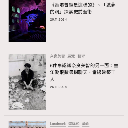
《香港曾經是這樣的》、「遺夢
的洞」探索史前藝術
29.11.2024
奈良美智
展覽
藝術
6件事認識奈良美智的另一面：童
年愛跟蘋果樹聊天、當過建築工
人
26.11.2024
Landmark
聖誕節
藝術