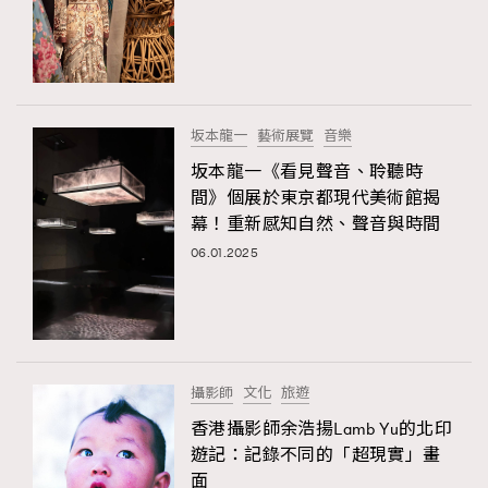
坂本龍一
藝術展覽
音樂
坂本龍一《看見聲音、聆聽時
間》個展於東京都現代美術館揭
幕！重新感知自然、聲音與時間
06.01.2025
攝影師
文化
旅遊
香港攝影師余浩揚Lamb Yu的北印
遊記：記錄不同的「超現實」畫
面