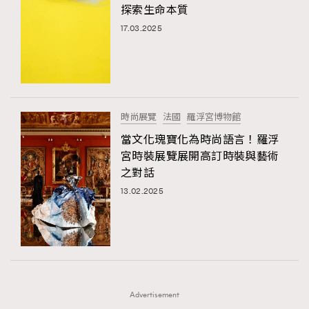
探索生命本質
時裝心理學
2
當巨蟹座遇上處女座 Tyson Yoshi x 林家謙
17.03.2025
煲劇日常
334
玩物壯志
1
時尚展覽
法國
羅浮宮博物館
當文化瑰寶化為時尚語言！羅浮
宮時裝展覽展開高訂時裝與藝術
之對話
本人已詳閱並同意遵守本文列明條款及細則。 請瀏覽
13.02.2025
(
nmg.com.hk/privacy
) 閱讀本公司的私隱政策聲明。
本人願意接收新傳媒集團的最新消息及其他宣傳資訊，本人同意
新傳媒集團使用本人的個人資料於任何推廣用途。
Advertisement