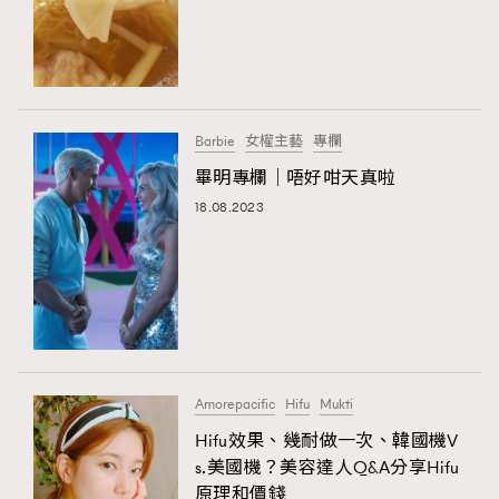
Barbie
女權主藝
專欄
畢明專欄｜唔好咁天真啦
18.08.2023
TRENDING
AFrenchMind
DressLikeAParisienne
EmpowerF
FashionWeek
FigaroAesthetic
Amorepacific
Hifu
Mukti
Hifu效果、幾耐做一次、韓國機V
s.美國機？美容達人Q&A分享Hifu
原理和價錢