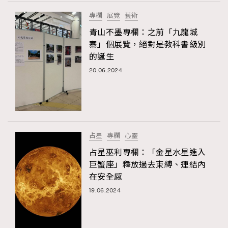
FigaroTalk
48
專欄
展覽
藝術
FigaroWatch
83
青山不墨專欄：之前「九龍城
Grooming&Fitness
38
寨」個展覽，絕對是教科書級別
HommesFashion
2
的誕生
HommeStyle
132
20.06.2024
NoBagNoLife
349
People
53
#FigaroIssue 專訪陳漢娜Hanna與Takuro｜模特
TheFrenchWay
145
情侶談愛情
VAxChowSangSang
4
占星
專欄
心靈
WatchesWonder&Beyond
21
占星巫利專欄：「金星水星進入
WatchesWonder&Beyond
1
巨蟹座」釋放過去束縛、連結內
向ChanelN°5致敬
在安全感
1
19.06.2024
大時代小事情
42
時尚熱話
537
時尚配飾
297