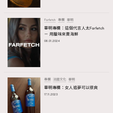
About us
Collaboration Opportunity
Disclaimer
Privacy
New Media Group
|
Madame Figaro editions:
France
|
Greece
Farfetch
專欄
畢明
|
Japan
|
Portugal
|
Spain
畢明專欄：這個代言人太Farfetch
－ 用臘味來賣海鮮
08.01.2024
專欄
法國文化
畢明
畢明專欄：女人追夢可以很爽
17.11.2023