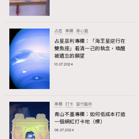
TRENDING
#FigaroExhibition 群星力撐MF X Leung Mo《See
AFrenchMind
3
You In My Dream》展覽
DressLikeAParisienne
1
占星
專欄
身心靈
EmpowerF
103
占星巫利專欄：「海王星逆行在
雙魚座」看清一己的執念，喚醒
FashionWeek
191
被遺忘的願望
FigaroAesthetic
308
10.07.2024
FigaroAstrology
415
FigaroBeauty
424
FigaroBeautyRitual
7
FigaroCeleb
547
#FigaroExhibition Wyman 揭曉 Figaro Exhibition
專欄
打卡
當代藝術
FigaroCinéma
281
第二站！
青山不墨專欄：如何低成本打造
FigaroDigitalCover
17
一個網紅打卡地（標）
FigaroExhibition
12
08.07.2024
FigaroExpert
1