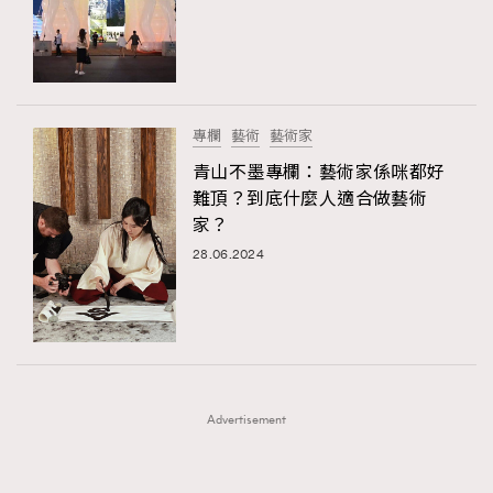
FigaroFrancais
41
FigaroGadget
1
FigaroHealth
647
FigaroHub
128
專欄
藝術
藝術家
FigaroIcon
68
青山不墨專欄：藝術家係咪都好
法國五月French May專訪四位香港文藝代表
FigaroInsight
156
難頂？到底什麼人適合做藝術
家？
FigaroIssue
271
28.06.2024
FigaroJewellery
87
FigaroLifestyle
230
FigaroLove
89
FigaroMasterclass
20
FigaroMusic
90
Advertisement
FigaroStyle
89
#FigaroIssue 容祖兒封面專訪｜追逐歌手夢
FigaroSubculture
14