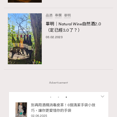
品酒
專欄
畢明
畢明｜Natural Wine自然酒2.0
（定已經3.0了？）
03.02.2023
Advertisement
1
2
3
4
5
私藏的顯
別再用酒精消毒皮革！6個清潔手袋小技
巧，讓你更愛惜你的手袋
02.06.2025