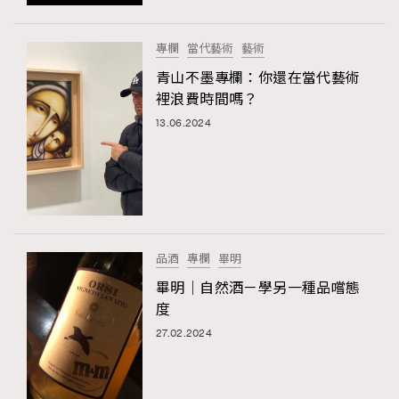
時裝心理學
2
當巨蟹座遇上處女座 Tyson Yoshi x 林家謙
煲劇日常
334
專欄
當代藝術
藝術
玩物壯志
1
青山不墨專欄：你還在當代藝術
裡浪費時間嗎？
13.06.2024
本人已詳閱並同意遵守本文列明條款及細則。 請瀏覽
品酒
專欄
畢明
(
nmg.com.hk/privacy
) 閱讀本公司的私隱政策聲明。
本人願意接收新傳媒集團的最新消息及其他宣傳資訊，本人同意
畢明｜自然酒－學另一種品嚐態
新傳媒集團使用本人的個人資料於任何推廣用途。
度
27.02.2024