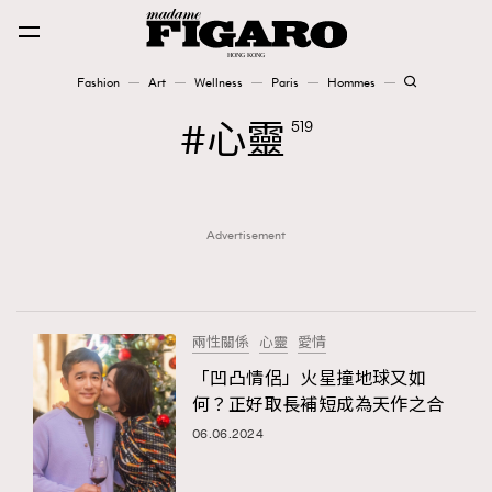
Fashion
Art
Wellness
Paris
Hommes
Fashion
心靈
519
Art
Advertisement
Wellness
Karena Lam is On Our Cover
Paris
兩性關係
心靈
愛情
「凹凸情侶」火星撞地球又如
何？正好取長補短成為天作之合
Hommes
06.06.2024