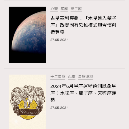
FigaroTalk
48
心靈
星座
雙子座
FigaroWatch
83
占星巫利專欄：「木星進入雙子
Grooming&Fitness
38
座」改變固有思維模式與習慣創
HommesFashion
2
造豐盛
HommeStyle
132
27.05.2024
NoBagNoLife
349
People
53
#FigaroIssue 專訪陳漢娜Hanna與Takuro｜模特
TheFrenchWay
145
情侶談愛情
VAxChowSangSang
4
十二星座
心靈
星座運程
WatchesWonder&Beyond
21
2024年6月星座運程預測風象星
WatchesWonder&Beyond
1
座：水瓶座、雙子座、天秤座運
向ChanelN°5致敬
勢
1
27.05.2024
大時代小事情
42
時尚熱話
537
時尚配飾
297