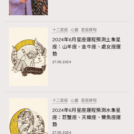
TRENDING
#FigaroExhibition 群星力撐MF X Leung Mo《See
AFrenchMind
3
You In My Dream》展覽
DressLikeAParisienne
1
十二星座
心靈
星座運程
EmpowerF
103
2024年6月星座運程預測土象星
座：山羊座、金牛座、處女座運
FashionWeek
191
勢
FigaroAesthetic
308
27.05.2024
FigaroAstrology
415
FigaroBeauty
424
FigaroBeautyRitual
7
FigaroCeleb
547
#FigaroExhibition Wyman 揭曉 Figaro Exhibition
十二星座
心靈
星座運程
FigaroCinéma
281
第二站！
2024年6月星座運程預測水象星
FigaroDigitalCover
17
座：巨蟹座、天蠍座、雙魚座運
FigaroExhibition
12
勢
FigaroExpert
1
27.05.2024