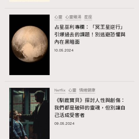
時裝心理學
2
當巨蟹座遇上處女座 Tyson Yoshi x 林家謙
煲劇日常
334
心靈
心靈雞湯
星座
玩物壯志
1
占星巫利專欄：「冥王星逆行」
引爆過去的課題！別逃避恐懼與
內在黑暗面
10.05.2024
本人已詳閱並同意遵守本文列明條款及細則。 請瀏覽
Netflix
心靈
情緒健康
(
nmg.com.hk/privacy
) 閱讀本公司的私隱政策聲明。
本人願意接收新傳媒集團的最新消息及其他宣傳資訊，本人同意
《馴鹿寶貝》探討人性與創傷：
新傳媒集團使用本人的個人資料於任何推廣用途。
我們都是破碎的靈魂，但別讓自
己活成受害者
09.05.2024