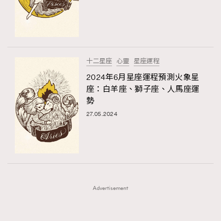
FigaroFrancais
41
FigaroGadget
1
FigaroHealth
647
FigaroHub
128
十二星座
心靈
星座運程
FigaroIcon
68
2024年6月星座運程預測火象星
法國五月French May專訪四位香港文藝代表
FigaroInsight
156
座：白羊座、獅子座、人馬座運
勢
FigaroIssue
270
27.05.2024
FigaroJewellery
86
FigaroLifestyle
230
FigaroLove
89
FigaroMasterclass
20
FigaroMusic
90
Advertisement
FigaroStyle
89
#FigaroIssue 容祖兒封面專訪｜追逐歌手夢
FigaroSubculture
14