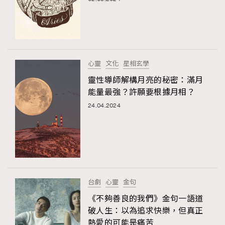
心靈
文化
星相玄學
靈性導師解構月亮的秘密：滿月
能量最強？許願要根據月相？
24.04.2024
TRENDING
AFrenchMind
DressLikeAParisienne
EmpowerF
FashionWeek
FigaroAesthetic
台劇
心靈
金句
《不夠善良的我們》金句一語道
破人生：以為追求快樂，但真正
熱愛的可能是痛苦