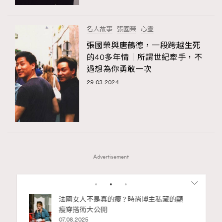
名人故事
張國榮
心靈
張國榮與唐鶴德，一段跨越生死
的40多年情｜所謂世紀牽手，不
過想為你勇敢一次
29.03.2024
Advertisement
4
5
6
7
8
9
10
私藏的顯
別再用酒精消毒皮革！6個清潔手袋小技
巧，讓你更愛惜你的手袋
02.06.2025