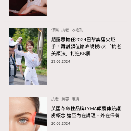
保濕
抗老
收毛孔
趙露思擔任2024巴黎奧運火炬
手！再創顏值巔峰親授5大「抗老
美顏法」打造BB肌
23.05.2024
抗老
美容
護膚
英國革命性品牌LYMA顛覆傳統護
膚概念 達至內在調理、外在保養
20.03.2024