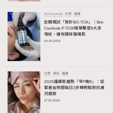
時裝心理學
2
當巨蟹座遇上處女座 Tyson Yoshi x 林家謙
煲劇日常
334
SkinCeuticals
抗老
護膚
玩物壯志
1
赴韓親試「無針BO-TOX」｜Skin
Ceuticals P-TIOX精華擊退9大表
情紋，擁有韓妹玻璃肌
24.03.2025
TRENDING
本人已詳閱並同意遵守本文列明條款及細則。 請瀏覽
抗老
美容
護膚
(
nmg.com.hk/privacy
) 閱讀本公司的私隱政策聲明。
AFrenchMind
DressLikeAParisienne
本人願意接收新傳媒集團的最新消息及其他宣傳資訊，本人同意
2025護膚新趨勢「早P晚R」：捉
EmpowerF
FashionWeek
FigaroAesthetic
新傳媒集團使用本人的個人資料於任何推廣用途。
緊黃金時間每日2步驟輕鬆對抗歲
月痕跡
27.02.2025