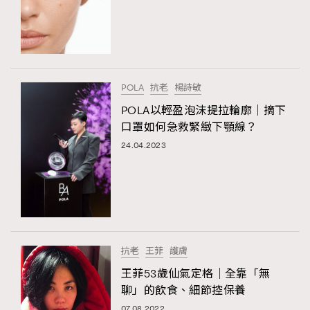
POLA
抗老
楊詩敏
POLA以輕盈泡沫提拉輪廓｜摘下
口罩如何急救緊緻下顎線？
24.04.2023
抗老
王菲
護膚
王菲53歲仙氣定格｜全靠「無
聊」的飲食、細節控保養
07.08.2022