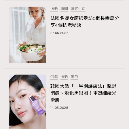
FigaroTalk
48
抗老
法國
法式生活
FigaroWatch
83
法國名媛女廚師走訪5個長壽島分
Grooming&Fitness
38
享4個抗老秘訣
HommesFashion
2
27.05.2025
HommeStyle
132
NoBagNoLife
349
People
53
#FigaroIssue 專訪陳漢娜Hanna與Takuro｜模特
TheFrenchWay
145
情侶談愛情
VAxChowSangSang
4
保濕
抗老
美白
WatchesWonder&Beyond
21
韓國大熱「一星期護膚法」擊退
WatchesWonder&Beyond
1
暗瘡、淡化黑眼圈！重塑細緻光
向ChanelN°5致敬
滑肌
1
14.05.2025
大時代小事情
42
時尚熱話
537
時尚配飾
297