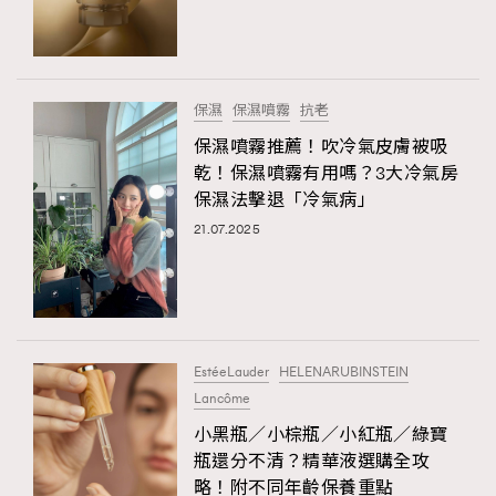
TRENDING
#FigaroExhibition 群星力撐MF X Leung Mo《See
AFrenchMind
3
You In My Dream》展覽
DressLikeAParisienne
1
保濕
保濕噴霧
抗老
EmpowerF
103
保濕噴霧推薦！吹冷氣皮膚被吸
乾！保濕噴霧有用嗎？3大冷氣房
FashionWeek
191
保濕法擊退「冷氣病」
FigaroAesthetic
308
21.07.2025
FigaroAstrology
415
FigaroBeauty
424
FigaroBeautyRitual
7
FigaroCeleb
547
#FigaroExhibition Wyman 揭曉 Figaro Exhibition
EstéeLauder
HELENARUBINSTEIN
FigaroCinéma
281
第二站！
Lancôme
FigaroDigitalCover
17
小黑瓶／小棕瓶／小紅瓶／綠寶
FigaroExhibition
12
瓶還分不清？精華液選購全攻
FigaroExpert
1
略！附不同年齡保養重點