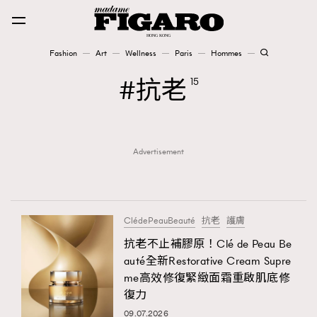
Fashion
Art
Wellness
Paris
Hommes
Fashion
抗老
15
Art
Advertisement
Wellness
Karena Lam is On Our Cover
Paris
ClédePeauBeauté
抗老
護膚
抗老不止補膠原！Clé de Peau Be
auté全新Restorative Cream Supre
Hommes
me高效修復緊緻面霜重啟肌底修
復力
09.07.2026