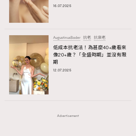
FigaroFrancais
41
16.07.2025
FigaroGadget
1
FigaroHealth
647
FigaroHub
128
AugustinusBader
抗老
抗衰老
FigaroIcon
68
低成本抗老法！為甚麼40+歲看來
法國五月French May專訪四位香港文藝代表
FigaroInsight
156
像20+歲？「全盛時期」並沒有限
期
FigaroIssue
270
12.07.2025
FigaroJewellery
86
FigaroLifestyle
230
FigaroLove
89
FigaroMasterclass
20
FigaroMusic
90
Advertisement
FigaroStyle
89
#FigaroIssue 容祖兒封面專訪｜追逐歌手夢
FigaroSubculture
14