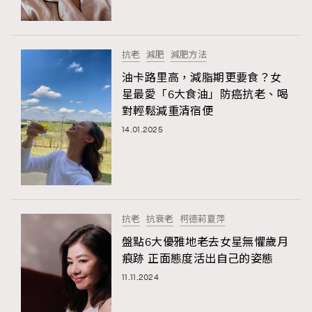
About us
Collaboration Opportunity
Disclaimer
Privacy
New Media Group
|
Madame Figaro editions:
France
|
Greece
抗老
減肥
減肥方法
|
Japan
|
Portugal
|
Spain
油卡路里高，減脂期更要食？女
星最愛「6大食油」防癌抗老、喝
對輕鬆減重清宿便
14.01.2025
抗老
抗衰老
柯德莉夏萍
盤點6大優雅地老去女星無懼歲月
痕跡 正面態度活出自己的姿態
11.11.2024