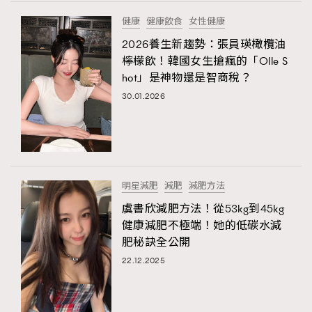
FigaroTalk
48
健康
健康飲食
女性健康
FigaroWatch
83
2026養生新趨勢：張員瑛橄欖油
Grooming&Fitness
38
檸檬飲！韓國女生搶瘋的「Olle S
HommesFashion
2
hot」是神物還是智商稅？
HommeStyle
132
30.01.2026
NoBagNoLife
349
People
53
#FigaroIssue 專訪陳漢娜Hanna與Takuro｜模特
TheFrenchWay
145
情侶談愛情
VAxChowSangSang
4
明星減肥
減肥
減肥方法
WatchesWonder&Beyond
21
虞書欣減肥方法！從53kg到45kg
WatchesWonder&Beyond
1
健康減肥不極端！她的低碳水減
向ChanelN°5致敬
肥秘訣全公開
1
22.12.2025
大時代小事情
42
時尚熱話
537
時尚配飾
297