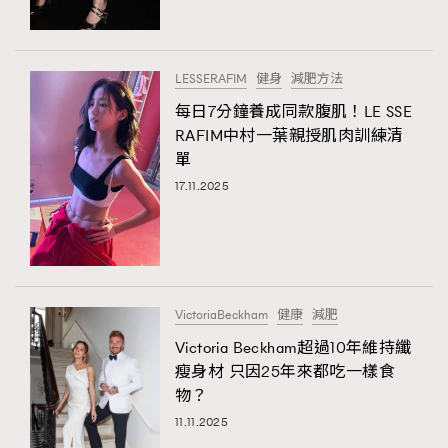
About us
Collaboration Opportunity
Disclaimer
Privacy
New Media Group
|
Madame Figaro editions:
France
|
Greece
LESSERAFIM
健身
減肥方法
|
Japan
|
Portugal
|
Spain
每日7分鐘養成同款腹肌！LE SSE
RAFIM中村一葉親授肌肉訓練清
單
17.11.2025
VictoriaBeckham
健康
減肥
Victoria Beckham超過10年維持纖
瘦身材 只因25年來都吃一樣食
物？
11.11.2025