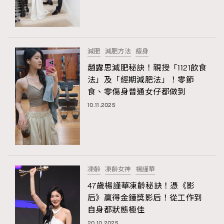
減肥
減肥方法
瘦身
趙露思減肥秘訣！親授「1121飲食
法」及「經期減肥法」！零節
食、零傷身普通女仔都做到
10.11.2025
凍齡
凍齡女神
楊謹華
47歲楊謹華凍齡秘訣！憑《影
后》贏得金鐘獎影后！從工作到
自身都狀態極佳
20.10.2025