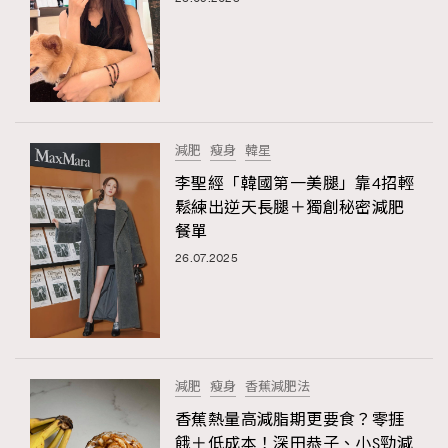
減肥
瘦身
韓星
李聖經「韓國第一美腿」靠4招輕
鬆練出逆天長腿＋獨創秘密減肥
餐單
26.07.2025
減肥
瘦身
香蕉減肥法
香蕉熱量高減脂期更要食？零捱
餓＋低成本！深田恭子、小S勁減