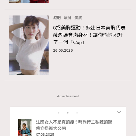
減肥
瘦身
美胸
5招美胸運動！練出日本美胸代表
綾瀨遙豐滿身材！讓你悄悄地升
了一個「Cup」
26.05.2025
Advertisement
1
2
尚博主私藏的顯
別再用酒精消毒皮革！6個清潔手袋小技
巧，讓你更愛惜你的手袋
02.06.2025