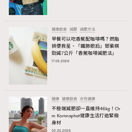
TRENDING
#FigaroExhibition 群星力撐MF X Leung Mo《See
AFrenchMind
3
You In My Dream》展覽
DressLikeAParisienne
1
健康飲食
減肥
減肥方法
EmpowerF
103
早餐可以吃香蕉配咖啡嗎？燃脂
排便救星、「鐵肺歌后」鄧紫棋
FashionWeek
191
勁減7公斤「香蕉咖啡減肥法」
FigaroAesthetic
308
17.03.2026
FigaroAstrology
416
FigaroBeauty
424
FigaroBeautyRitual
7
FigaroCeleb
547
#FigaroExhibition Wyman 揭曉 Figaro Exhibition
健康
健康飲食
女性健康
FigaroCinéma
281
第二站！
不極端減肥卻一直維持46kg！Or
FigaroDigitalCover
17
m Kornnaphat健康生活打造緊緻
FigaroExhibition
12
身材
FigaroExpert
1
03.03.2026