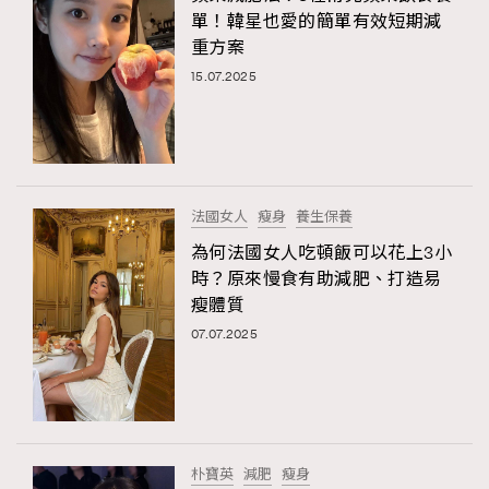
單！韓星也愛的簡單有效短期減
重方案
15.07.2025
法國女人
瘦身
養生保養
為何法國女人吃頓飯可以花上3小
時？原來慢食有助減肥、打造易
瘦體質
07.07.2025
朴寶英
減肥
瘦身