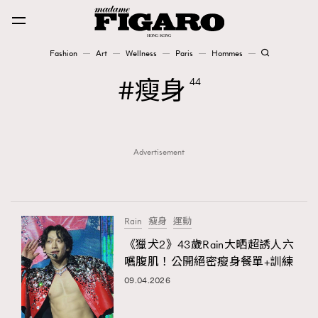
Fashion
Art
Wellness
Paris
Hommes
Fashion
瘦身
44
Art
Advertisement
Wellness
Karena Lam is On Our Cover
Paris
Rain
瘦身
運動
《獵犬2》43歲Rain大晒超誘人六
嚿腹肌！公開絕密瘦身餐單+訓練
Hommes
09.04.2026