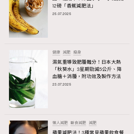
12磅「香蕉減肥法」
25.07.2025
健康
減肥
瘦身
濕氣重導致肥腫難分！日本大熱
「秋葵水」3星期勁減5公斤、降
血糖＋消腫，附功效及製作方法
23.07.2025
懶人減肥
斷食減肥
減肥
蘋果減肥法！3種常見蘋果飲食餐