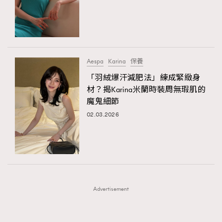
FigaroFrancais
41
FigaroGadget
1
FigaroHealth
647
FigaroHub
128
Aespa
​​Karina
保養
FigaroIcon
68
「羽絨爆汗減肥法」練成緊緻身
法國五月French May專訪四位香港文藝代表
FigaroInsight
156
材？揭Karina米蘭時裝周無瑕肌的
魔鬼細節
FigaroIssue
271
02.03.2026
FigaroJewellery
87
FigaroLifestyle
230
FigaroLove
89
FigaroMasterclass
20
FigaroMusic
90
Advertisement
FigaroStyle
89
#FigaroIssue 容祖兒封面專訪｜追逐歌手夢
FigaroSubculture
14