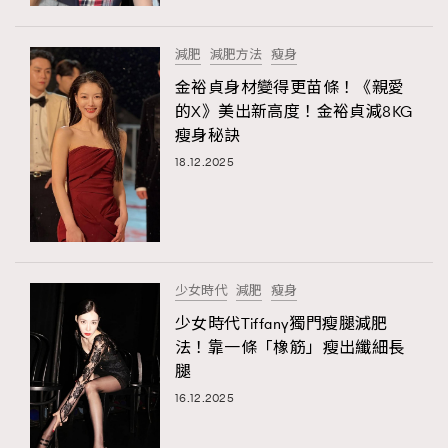
時裝心理學
2
當巨蟹座遇上處女座 Tyson Yoshi x 林家謙
煲劇日常
334
減肥
減肥方法
瘦身
玩物壯志
1
金裕貞身材變得更苗條！《親愛
的X》美出新高度！金裕貞減8KG
瘦身秘訣
18.12.2025
本人已詳閱並同意遵守本文列明條款及細則。 請瀏覽
少女時代
減肥
瘦身
(
nmg.com.hk/privacy
) 閱讀本公司的私隱政策聲明。
本人願意接收新傳媒集團的最新消息及其他宣傳資訊，本人同意
少女時代Tiffany獨門瘦腿減肥
新傳媒集團使用本人的個人資料於任何推廣用途。
法！靠一條「橡筋」瘦出纖細長
腿
16.12.2025