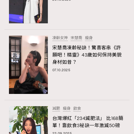
凍齡女神
宋慧喬
瘦身
宋慧喬凍齡秘訣！驚喜客串《許
願吧！精靈》43歲如何保持美貌
身材如昔？
07.10.2025
TRENDING
AFrenchMind
DressLikeAParisienne
EmpowerF
FashionWeek
FigaroAesthetic
減肥
瘦身
飲食
台灣爆紅「234減肥法」 比168簡
單！靠飲食3祕訣一年激減50磅
23.09.2025